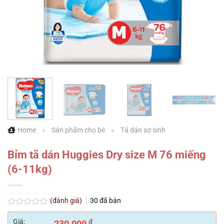
Home
»
Sản phẩm cho bé
»
Tả dán sơ sinh
Bỉm tã dán Huggies Dry size M 76 miếng
(6-11kg)
(đánh giá)
30
đã bán
Được
xếp
Giá:
₫
230.000