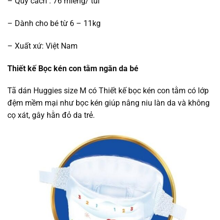
– Quy cách : 76 miếng/ túi
– Dành cho bé từ 6 – 11kg
– Xuất xứ: Việt Nam
Thiết kế Bọc kén con tằm ngăn da bé
Tã dán Huggies size M có Thiết kế bọc kén con tằm có lớp
đệm mềm mại như bọc kén giúp nâng niu làn da và không
cọ xát, gây hằn đỏ da trẻ.