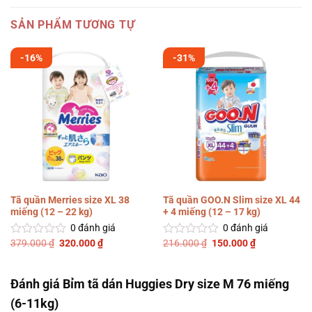
175.900 ₫.
là:
0
144.000 ₫.
5
SẢN PHẨM TƯƠNG TỰ
sao
-16%
-31%
Tã quần Merries size XL 38
Tã quần GOO.N Slim size XL 44
miếng (12 – 22 kg)
+ 4 miếng (12 – 17 kg)
0
đánh giá
0
đánh giá
Giá
Giá
Giá
Giá
379.000
₫
320.000
₫
216.000
₫
150.000
₫
Được
Được
gốc
hiện
gốc
hiện
xếp
xếp
là:
tại
là:
tại
hạng
hạng
379.000 ₫.
là:
216.000 ₫.
là:
0
0
320.000 ₫.
150.000 ₫.
Đánh giá Bỉm tã dán Huggies Dry size M 76 miếng
5
5
sao
sao
(6-11kg)