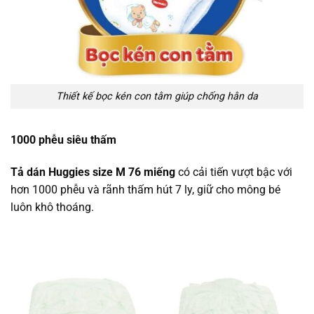
Thiết kế bọc kén con tằm giúp chống hằn da
1000 phễu siêu thấm
Tả dán Huggies size M 76 miếng
có cải tiến vượt bậc với
hơn 1000 phễu và rãnh thấm hút 7 ly, giữ cho mông bé
luôn khô thoáng.