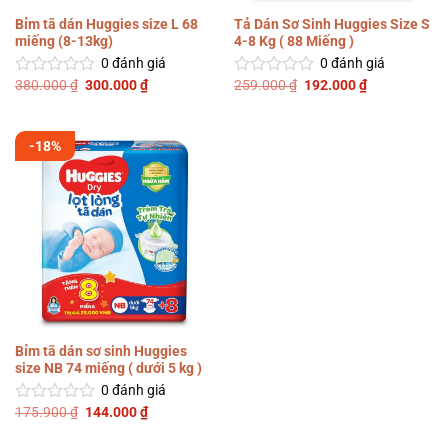
Bỉm tã dán Huggies size L 68
Tả Dán Sơ Sinh Huggies Size S
miếng (8-13kg)
4-8 Kg ( 88 Miếng )
0
đánh giá
0
đánh giá
Giá
Giá
Giá
Giá
380.000
₫
300.000
₫
259.000
₫
192.000
₫
Được
Được
gốc
hiện
gốc
hiện
xếp
xếp
là:
tại
là:
tại
hạng
hạng
380.000 ₫.
là:
259.000 ₫.
là:
0
0
300.000 ₫.
192.000 ₫.
-18%
5
5
sao
sao
Bỉm tã dán sơ sinh Huggies
size NB 74 miếng ( dưới 5 kg )
0
đánh giá
Giá
Giá
175.900
₫
144.000
₫
Được
gốc
hiện
xếp
là:
tại
hạng