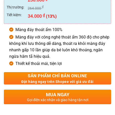
hạng
0
Thị trường:
₫
264.000
5
sao
Tiết kiệm:
₫
34.000
(13%)
Màng đáy thoát ẩm 100%
Màng đáy với công nghệ thoát ẩm 360 độ cho phép
không khí lưu thông dễ dàng, thoát ra khỏi màng đáy
nhanh gấp 10 lần giúp da bé luôn khô thoáng, ngăn
ngừa hăm tã hiệu quả.
Thiết kế thoải mái, tiện lợi
SẢN PHẨM CHỈ BÁN ONLINE
Đặt hàng ngay trên Shopee với giá ưu đãi
MUA NGAY
Gọi điện xác nhận và giao hàng tận nơi