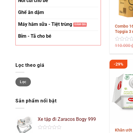
Nôi cũi cho bé
Ghế ăn dặm
Máy hâm sữa - Tiệt trùng
Combo 16 
Topgia 3 
Bỉm - Tã cho bé
110.000
Được
xếp
hạng
0
-29%
Lọc theo giá
5
sao
Giá
Giá
Lọc
tối
tối
thiểu
đa
Sản phẩm nổi bật
Xe tập đi Zaracos Bogy 999
Khăn ướt