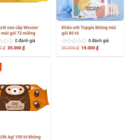
ướt cao cấp Wesser
Khăn ướt Topgia không mùi
 mùi gói 72 miếng
gói 80 tờ
0
đánh giá
0
đánh giá
Giá
Giá
Giá
Giá
00
₫
35.000
₫
25.000
₫
19.000
₫
Được
gốc
hiện
gốc
hiện
xếp
là:
tại
là:
tại
hạng
47.000 ₫.
là:
25.000 ₫.
là:
0
35.000 ₫.
19.000 ₫.
5
sao
Ướt Agi 100 tờ không