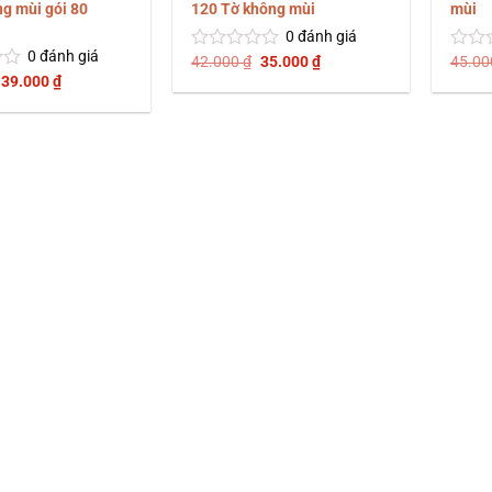
g mùi gói 80
120 Tờ không mùi
mùi
0
đánh giá
0
đánh giá
Giá
Giá
42.000
₫
35.000
₫
45.0
Được
Được
gốc
hiện
Giá
Giá
xếp
xếp
39.000
₫
là:
tại
gốc
hiện
hạng
hạng
42.000 ₫.
là:
là:
tại
0
0
35.000 ₫.
55.000 ₫.
là:
5
5
39.000 ₫.
sao
sao