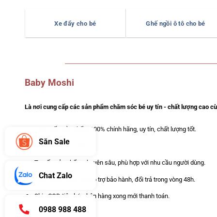
Xe đẩy cho bé
Ghế ngồi ô tô cho bé
Baby Moshi
Là nơi cung cấp các sản phẩm chăm sóc bé uy tín - chất lượng cao cùn
Cung cấp sản phẩm 100% chính hãng, uy tín, chất lượng tốt.
Săn Sale
Giá tốt nhất có thể.
Tư vấn sản phẩm chuyên sâu, phù hợp với nhu cầu người dùng.
Chat Zalo
Giao hàng nhanh và hỗ trợ bảo hành, đổi trả trong vòng 48h.
Ship COD tiện lợi, nhận hàng xong mới thanh toán.
0988 988 488