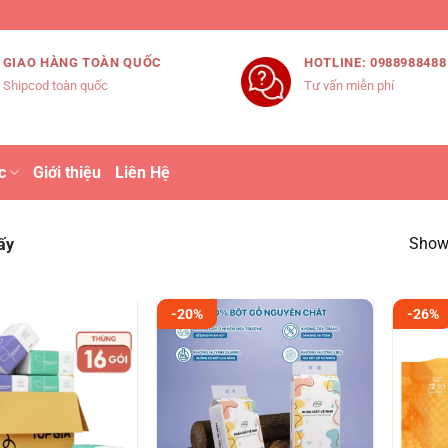
GIAO HÀNG TOÀN QUỐC
HOTLINE: 0988988488
Shipcod toàn quốc
Tư vấn miễn phí
c
Giới thiệu
Liên Hệ
Showi
ấy
-20%
-26%