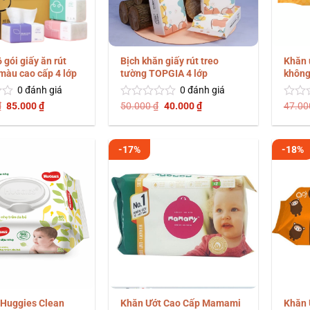
gói giấy ăn rút
Bịch khăn giấy rút treo
Khăn 
màu cao cấp 4 lớp
tường TOPGIA 4 lớp
không
0
đánh giá
0
đánh giá
Giá
Giá
Giá
Giá
₫
85.000
₫
50.000
₫
40.000
₫
47.0
Được
Được
gốc
hiện
gốc
hiện
xếp
xếp
là:
tại
là:
tại
hạng
hạng
110.000 ₫.
là:
50.000 ₫.
là:
0
0
85.000 ₫.
40.000 ₫.
-17%
-18%
5
5
sao
sao
 Huggies Clean
Khăn Ướt Cao Cấp Mamami
Khăn 