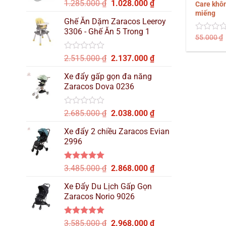
Được
Giá
Giá
1.285.000
₫
1.028.000
₫
Care khôn
xếp
gốc
hiện
miếng
hạng
Ghế Ăn Dặm Zaracos Leeroy
là:
tại
0
3306 - Ghế Ăn 5 Trong 1
1.285.000 ₫.
là:
5
55.000
₫
Được
sao
1.028.000 ₫.
xếp
hạng
Được
Giá
Giá
2.515.000
₫
2.137.000
₫
0
xếp
gốc
hiện
5
hạng
Xe đẩy gấp gọn đa năng
sao
là:
tại
0
Zaracos Dova 0236
2.515.000 ₫.
là:
5
sao
2.137.000 ₫.
Được
Giá
Giá
2.685.000
₫
2.038.000
₫
xếp
gốc
hiện
hạng
Xe đẩy 2 chiều Zaracos Evian
là:
tại
0
2996
2.685.000 ₫.
là:
5
sao
2.038.000 ₫.
Được xếp
Giá
Giá
3.485.000
₫
2.868.000
₫
hạng
5.00
gốc
hiện
5 sao
Xe Đẩy Du Lịch Gấp Gọn
là:
tại
Zaracos Norio 9026
3.485.000 ₫.
là:
2.868.000 ₫.
Được xếp
Giá
Giá
3.585.000
₫
2.968.000
₫