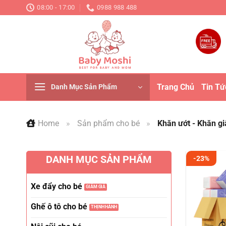
Chuyển
08:00 - 17:00
0988 988 488
đến
nội
dung
Trang Chủ
Tin Tứ
Danh Mục Sản Phẩm
Home
»
Sản phẩm cho bé
»
Khăn ướt - Khăn gi
DANH MỤC SẢN PHẨM
-23%
Xe đẩy cho bé
Ghế ô tô cho bé