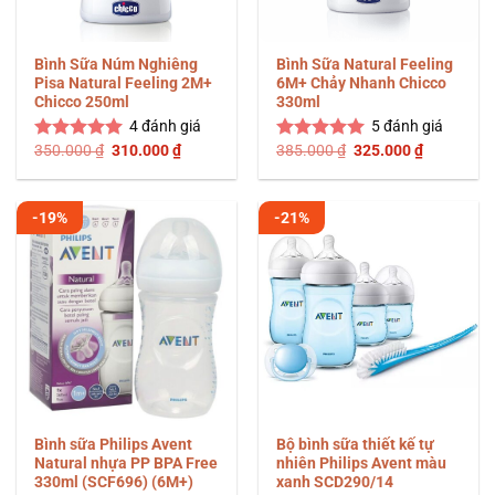
Bình Sữa Núm Nghiêng
Bình Sữa Natural Feeling
Pisa Natural Feeling 2M+
6M+ Chảy Nhanh Chicco
Chicco 250ml
330ml
4
đánh giá
5
đánh giá
Giá
Giá
Giá
Giá
350.000
₫
310.000
₫
385.000
₫
325.000
₫
Được xếp
Được xếp
gốc
hiện
gốc
hiện
hạng
5.00
hạng
5.00
là:
tại
là:
tại
5 sao
5 sao
350.000 ₫.
là:
385.000 ₫.
là:
310.000 ₫.
325.000 ₫
-19%
-21%
Bình sữa Philips Avent
Bộ bình sữa thiết kế tự
Natural nhựa PP BPA Free
nhiên Philips Avent màu
330ml (SCF696) (6M+)
xanh SCD290/14