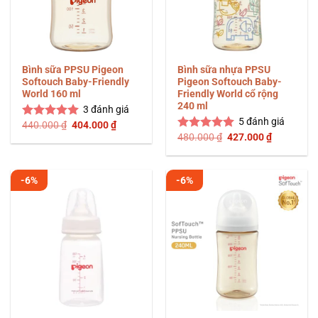
Bình sữa PPSU Pigeon
Bình sữa nhựa PPSU
Softouch Baby-Friendly
Pigeon Softouch Baby-
World 160 ml
Friendly World cổ rộng
240 ml
3
đánh giá
5
đánh giá
Giá
Giá
440.000
₫
404.000
₫
Được xếp
gốc
hiện
Giá
Giá
480.000
₫
427.000
₫
hạng
5.00
Được xếp
là:
tại
gốc
hiện
5 sao
hạng
5.00
440.000 ₫.
là:
là:
tại
404.000 ₫.
5 sao
480.000 ₫.
là:
427.000 ₫
-6%
-6%