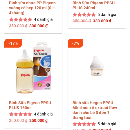
Bình sữa nhựa PP Pigeon
Bình Sữa Pigeon PPSU
vuông cổ hẹp 120 ml (0 –
PLUS 240ml
4 tháng)
5
đánh giá
4
đánh giá
Giá
Giá
350.000
₫
330.000
₫
Được xếp
gốc
hiện
Giá
Giá
350.000
₫
330.000
₫
hạng
5.00
Được xếp
là:
tại
gốc
hiện
5 sao
hạng
5.00
350.000 ₫.
là:
là:
tại
5 sao
330.000 ₫
350.000 ₫.
là:
330.000 ₫.
-17%
-7%
Bình Sữa Pigeon PPSU
Bình sữa Hegen PPSU
PLUS 160ml
60ml núm ti extract flow
dành cho bé 0 đến 1
4
đánh giá
tháng tuổi
Giá
Giá
300.000
₫
250.000
₫
Được xếp
gốc
hiện
5
đánh giá
hạng
5.00
là:
tại