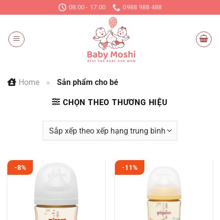
Chuyển
08:00 - 17:00
0988 988 488
đến
nội
dung
Home
»
Sản phẩm cho bé
CHỌN THEO THƯƠNG HIỆU
-8%
-11%