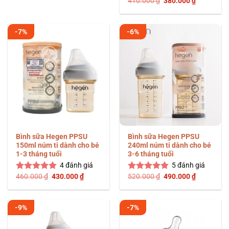
Giá
Giá
5 sao
410.000
₫
380.000
₫
Được xếp
300.000 ₫.
là:
gốc
hiện
250.000 ₫.
hạng
5.00
là:
tại
5 sao
410.000 ₫.
là:
380.000 ₫
-7%
-6%
Bình sữa Hegen PPSU
Bình sữa Hegen PPSU
150ml núm ti dành cho bé
240ml núm ti dành cho bé
1-3 tháng tuổi
3-6 tháng tuổi
4
đánh giá
5
đánh giá
Giá
Giá
Giá
Giá
460.000
₫
430.000
₫
520.000
₫
490.000
₫
Được xếp
Được xếp
gốc
hiện
gốc
hiện
hạng
5.00
hạng
5.00
là:
tại
là:
tại
5 sao
5 sao
460.000 ₫.
là:
520.000 ₫.
là:
430.000 ₫.
490.000 ₫
-9%
-7%