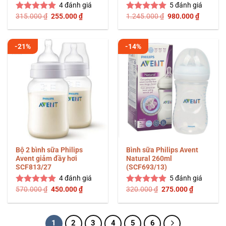
4
đánh giá
5
đánh giá
Giá
Giá
Giá
Giá
315.000
₫
255.000
₫
1.245.000
₫
980.000
₫
Được xếp
Được xếp
gốc
hiện
gốc
hiện
hạng
5.00
hạng
5.00
là:
tại
là:
tại
5 sao
5 sao
315.000 ₫.
là:
1.245.000 ₫.
là:
255.000 ₫.
980.000 
-21%
-14%
Bộ 2 bình sữa Philips
Bình sữa Philips Avent
Avent giảm đầy hơi
Natural 260ml
SCF813/27
(SCF693/13)
4
đánh giá
5
đánh giá
Giá
Giá
Giá
Giá
570.000
₫
450.000
₫
320.000
₫
275.000
₫
Được xếp
Được xếp
gốc
hiện
gốc
hiện
hạng
5.00
hạng
5.00
là:
tại
là:
tại
5 sao
5 sao
570.000 ₫.
là:
320.000 ₫.
là:
450.000 ₫.
275.000 ₫
1
2
3
4
5
6