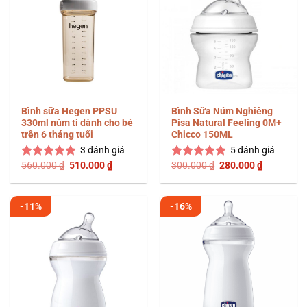
Bình sữa Hegen PPSU
Bình Sữa Núm Nghiêng
330ml núm ti dành cho bé
Pisa Natural Feeling 0M+
trên 6 tháng tuổi
Chicco 150ML
3
đánh giá
5
đánh giá
Giá
Giá
Giá
Giá
560.000
₫
510.000
₫
300.000
₫
280.000
₫
Được xếp
Được xếp
gốc
hiện
gốc
hiện
hạng
5.00
hạng
5.00
là:
tại
là:
tại
5 sao
5 sao
560.000 ₫.
là:
300.000 ₫.
là:
510.000 ₫.
280.000 ₫
-11%
-16%