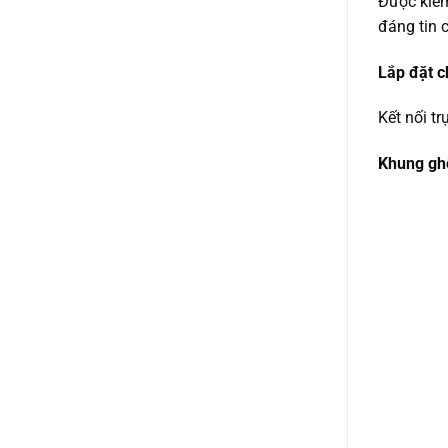
Được kiểm
đáng tin c
Lắp đặt c
Kết nối t
Khung ghế