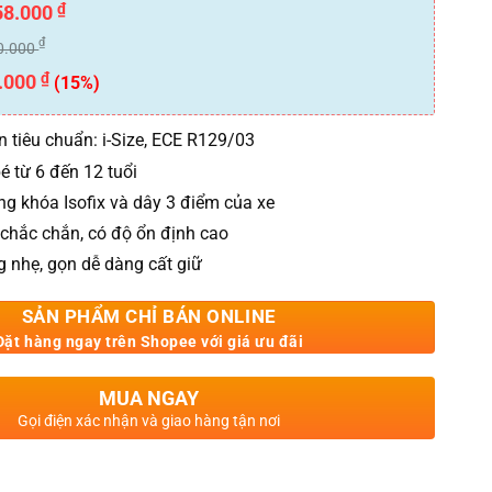
₫
58.000
₫
0.000
₫
.000
(15%)
 tiêu chuẩn: i-Size, ECE R129/03
é từ 6 đến 12 tuổi
ng khóa Isofix và dây 3 điểm của xe
chắc chắn, có độ ổn định cao
g nhẹ, gọn dễ dàng cất giữ
SẢN PHẨM CHỈ BÁN ONLINE
Đặt hàng ngay trên Shopee với giá ưu đãi
MUA NGAY
Gọi điện xác nhận và giao hàng tận nơi