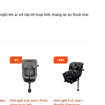
ồi êm ái với lớp lót hoạt tính, mang lại sự thoải mái
-8%
-28%
-1
 Max
Ghế ngồi ô tô Joie I-Pivot
Ghế ngồi ô tô Joie i-
Ghế n
Grow xoay 360
Prodigi Signature
R12