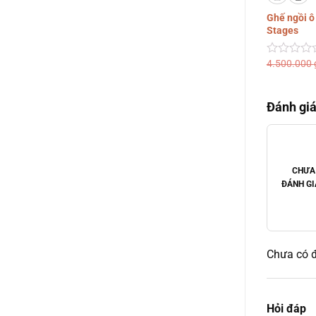
Ghế ngồi ô 
Stages
4.500.000
Được
xếp
hạng
0
Đánh giá
5
sao
CHƯA
ĐÁNH GI
Chưa có đ
Hỏi đáp