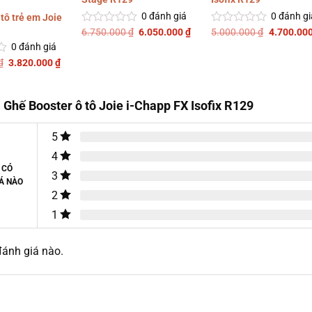
0
đánh giá
0
đánh gi
tô trẻ em Joie
Giá
Giá
Giá
6.750.000
₫
6.050.000
₫
5.000.000
₫
4.700.00
Được
Được
gốc
hiện
gốc
xếp
xếp
0
đánh giá
là:
tại
là:
hạng
hạng
6.750.000 ₫.
là:
5.000.000
Giá
Giá
₫
3.820.000
₫
0
0
6.050.000 ₫.
gốc
hiện
5
5
là:
tại
sao
sao
4.500.000 ₫.
là:
3.820.000 ₫.
 Ghế Booster ô tô Joie i-Chapp FX Isofix R129
5
4
 CÓ
3
Á NÀO
2
1
ánh giá nào.