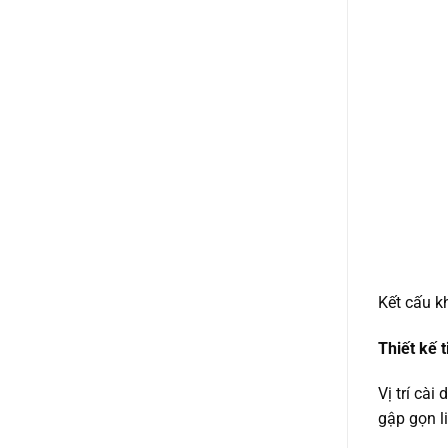
Kết cấu k
Thiết kế 
Vị trí cà
gập gọn li