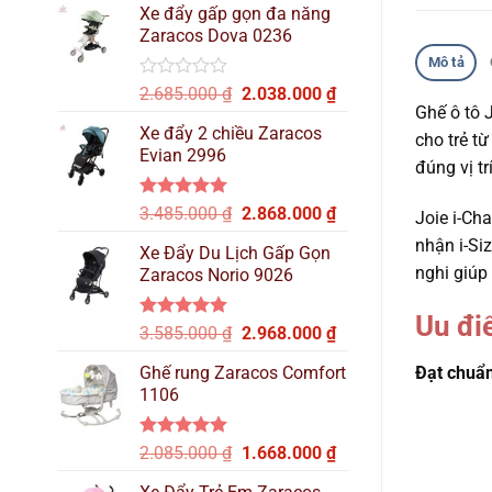
hạng
Xe đẩy gấp gọn đa năng
là:
tại
0
Zaracos Dova 0236
2.515.000 ₫.
là:
5
sao
Mô tả
2.137.000 ₫.
Được
Giá
Giá
2.685.000
₫
2.038.000
₫
xếp
Ghế ô tô 
gốc
hiện
hạng
Xe đẩy 2 chiều Zaracos
là:
tại
cho trẻ t
0
Evian 2996
2.685.000 ₫.
là:
5
đúng vị tr
sao
2.038.000 ₫.
Được xếp
Giá
Giá
3.485.000
₫
2.868.000
₫
Joie i-Ch
hạng
5.00
gốc
hiện
nhận i-Si
5 sao
Xe Đẩy Du Lịch Gấp Gọn
là:
tại
nghi giúp 
Zaracos Norio 9026
3.485.000 ₫.
là:
2.868.000 ₫.
Uu đi
Được xếp
Giá
Giá
3.585.000
₫
2.968.000
₫
hạng
5.00
gốc
hiện
5 sao
Ghế rung Zaracos Comfort
Đạt chuẩn
là:
tại
1106
3.585.000 ₫.
là:
2.968.000 ₫.
Được xếp
Giá
Giá
2.085.000
₫
1.668.000
₫
hạng
5.00
gốc
hiện
5 sao