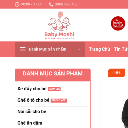
Chuyển
08:00 - 17:00
0988 988 488
đến
nội
dung
Trang Chủ
Tin Tứ
Danh Mục Sản Phẩm
DANH MỤC SẢN PHẨM
-15%
Xe đẩy cho bé
Ghế ô tô cho bé
Nôi cũi cho bé
Ghế ăn dặm