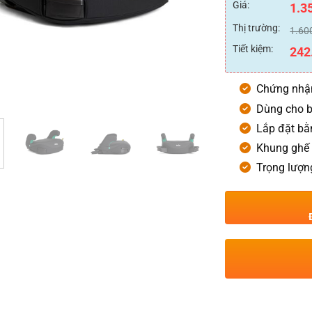
xếp
Giá:
1.3
hạng
0
Thị trường:
1.60
5
sao
Tiết kiệm:
242
Chứng nhận
Dùng cho b
Lắp đặt bằ
Khung ghế 
Trọng lượn