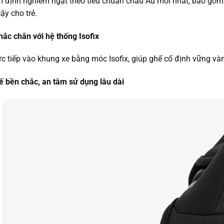
 định nghiêm ngặt theo tiêu chuẩn châu Âu mới nhất, bao gồm
ậy cho trẻ.
hắc chắn với hệ thống Isofix
rực tiếp vào khung xe bằng móc Isofix, giúp ghế cố định vững và
 bền chắc, an tâm sử dụng lâu dài