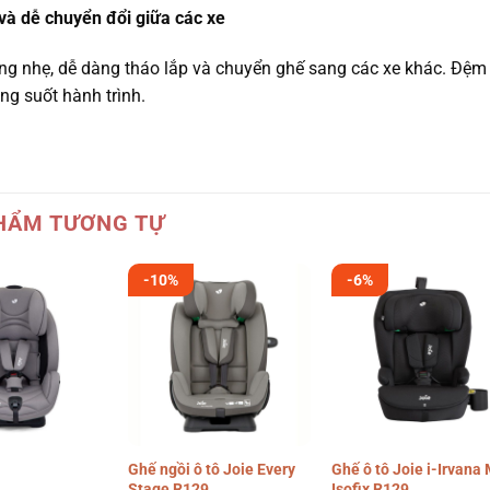
và dễ chuyển đổi giữa các xe
ng nhẹ, dễ dàng tháo lắp và chuyển ghế sang các xe khác. Đệm ng
ng suốt hành trình.
HẨM TƯƠNG TỰ
-10%
-6%
Ghế ngồi ô tô Joie Every
Ghế ô tô Joie i-Irvana
Stage R129
Isofix R129