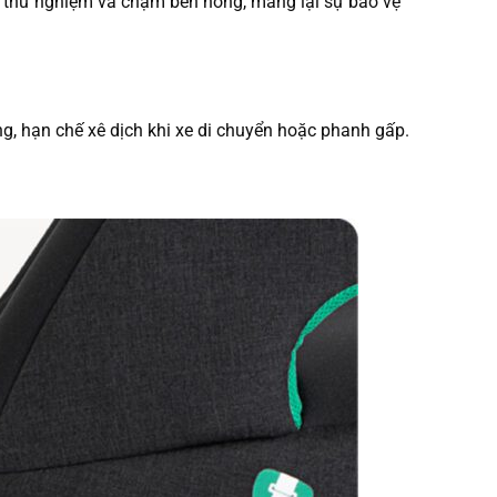
 thử nghiệm va chạm bên hông, mang lại sự bảo vệ
ng, hạn chế xê dịch khi xe di chuyển hoặc phanh gấp.