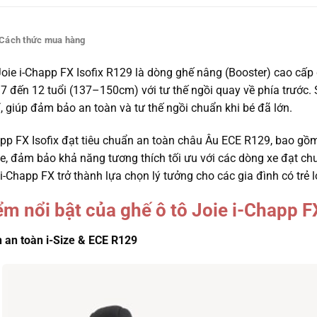
Cách thức mua hàng
Joie i-Chapp FX Isofix R129 là dòng ghế nâng (Booster) cao cấp
ừ 7 đến 12 tuổi (137–150cm) với tư thế ngồi quay về phía trước
í, giúp đảm bảo an toàn và tư thế ngồi chuẩn khi bé đã lớn.
app FX Isofix đạt tiêu chuẩn an toàn châu Âu ECE R129, bao gồ
ze, đảm bảo khả năng tương thích tối ưu với các dòng xe đạt chuẩ
i-Chapp FX trở thành lựa chọn lý tưởng cho các gia đình có trẻ l
ểm nổi bật của ghế ô tô Joie i-Chapp F
 an toàn i-Size & ECE R129