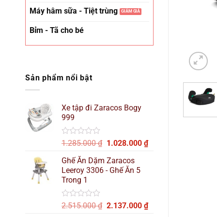
Máy hâm sữa - Tiệt trùng
Bỉm - Tã cho bé
Sản phẩm nổi bật
Xe tập đi Zaracos Bogy
999
Được
Giá
Giá
1.285.000
₫
1.028.000
₫
xếp
gốc
hiện
hạng
Ghế Ăn Dặm Zaracos
là:
tại
0
Leeroy 3306 - Ghế Ăn 5
1.285.000 ₫.
là:
5
Trong 1
sao
1.028.000 ₫.
Được
Giá
Giá
2.515.000
₫
2.137.000
₫
xếp
gốc
hiện