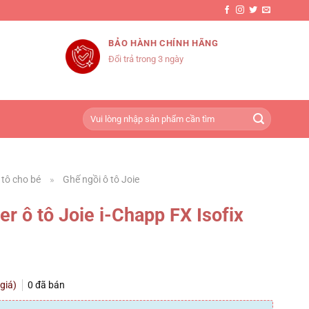
BẢO HÀNH CHÍNH HÃNG
Đổi trả trong 3 ngày
Tìm
kiếm:
 tô cho bé
»
Ghế ngồi ô tô Joie
r ô tô Joie i-Chapp FX Isofix
 giá)
0
đã bán