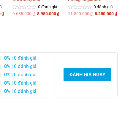
á
0
đánh giá
0
đánh giá
Giá
Giá
Giá
Giá
Giá
0
₫
9.685.000
₫
8.950.000
₫
11.500.000
₫
8.250.000
₫
2.80
Được
Được
Đượ
hiện
gốc
hiện
gốc
hiện
xếp
xếp
xếp
tại
là:
tại
là:
tại
hạng
hạng
hạng
 ₫.
là:
9.685.000 ₫.
là:
11.500.000 ₫.
là:
0
0
0
4.700.000 ₫.
8.950.000 ₫.
8.250.00
5
5
5
sao
sao
sao
0%
| 0 đánh giá
0%
| 0 đánh giá
0%
| 0 đánh giá
ĐÁNH GIÁ NGAY
0%
| 0 đánh giá
0%
| 0 đánh giá