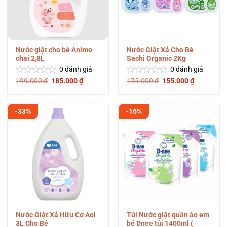
Nước giặt cho bé Animo
Nước Giặt Xả Cho Bé
chai 2,8L
Sachi Organic 2Kg
0
đánh giá
0
đánh giá
Giá
Giá
Giá
Giá
199.000
₫
185.000
₫
175.000
₫
155.000
₫
Được
Được
gốc
hiện
gốc
hiện
xếp
xếp
là:
tại
là:
tại
hạng
hạng
199.000 ₫.
là:
175.000 ₫.
là:
0
0
185.000 ₫.
155.000 ₫
-33%
-16%
5
5
sao
sao
Nước Giặt Xả Hữu Cơ Aoi
Túi Nước giặt quần áo em
3L Cho Bé
bé Dnee túi 1400ml (