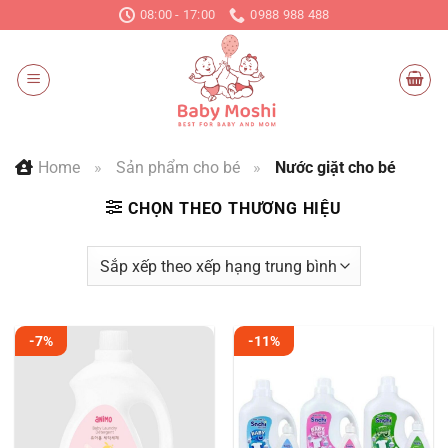
Chuyển
08:00 - 17:00
0988 988 488
đến
nội
dung
Home
»
Sản phẩm cho bé
»
Nước giặt cho bé
CHỌN THEO THƯƠNG HIỆU
-7%
-11%