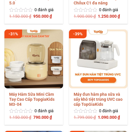
5.0
Chilux C1 đa năng
0
đánh giá
0
đánh giá
Giá
Giá
Giá
Giá
1.150.000
₫
950.000
₫
1.900.000
₫
1.250.000
₫
Được
Được
gốc
hiện
gốc
hiện
xếp
xếp
là:
tại
là:
tại
hạng
hạng
1.150.000 ₫.
là:
1.900.000 ₫.
là:
0
0
950.000 ₫.
1.250.
-31%
-39%
5
5
sao
sao
Máy Hâm Sữa Mini Cầm
Máy đun hâm pha sữa và
Tay Cao Cấp TopgiaKids
sấy khô tiệt trùng UVC cao
M3-04
cấp TopGiaKids
0
đánh giá
0
đánh giá
Giá
Giá
Giá
Giá
1.150.000
₫
790.000
₫
1.799.000
₫
1.090.000
₫
Được
Được
gốc
hiện
gốc
hiện
xếp
xếp
là:
tại
là:
tại
hạng
hạng
1.150.000 ₫.
là:
1.799.000 ₫.
là: