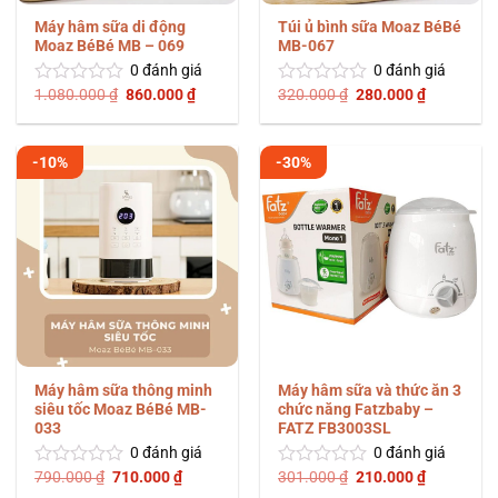
Máy hâm sữa di động
Túi ủ bình sữa Moaz BéBé
Moaz BéBé MB – 069
MB-067
0
đánh giá
0
đánh giá
Giá
Giá
Giá
Giá
1.080.000
₫
860.000
₫
320.000
₫
280.000
₫
Được
Được
gốc
hiện
gốc
hiện
xếp
xếp
là:
tại
là:
tại
hạng
hạng
1.080.000 ₫.
là:
320.000 ₫.
là:
0
0
860.000 ₫.
280.000 ₫
-10%
-30%
5
5
sao
sao
Máy hâm sữa thông minh
Máy hâm sữa và thức ăn 3
siêu tốc Moaz BéBé MB-
chức năng Fatzbaby –
033
FATZ FB3003SL
0
đánh giá
0
đánh giá
Giá
Giá
Giá
Giá
790.000
₫
710.000
₫
301.000
₫
210.000
₫
Được
Được
gốc
hiện
gốc
hiện
xếp
xếp