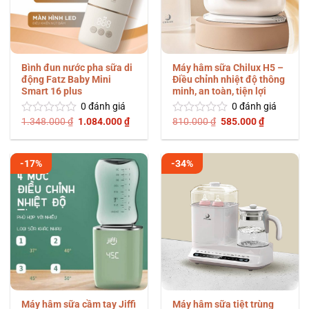
Bình đun nước pha sữa di
Máy hâm sữa Chilux H5 –
động Fatz Baby Mini
Điều chỉnh nhiệt độ thông
Smart 16 plus
minh, an toàn, tiện lợi
0
đánh giá
0
đánh giá
Giá
Giá
Giá
Giá
1.348.000
₫
1.084.000
₫
810.000
₫
585.000
₫
Được
Được
gốc
hiện
gốc
hiện
xếp
xếp
là:
tại
là:
tại
hạng
hạng
1.348.000 ₫.
là:
810.000 ₫.
là:
0
0
1.084.000 ₫.
585.000 ₫
-17%
-34%
5
5
sao
sao
Máy hâm sữa cầm tay Jiffi
Máy hâm sữa tiệt trùng