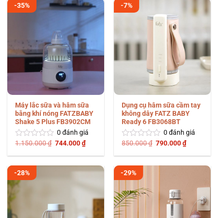
0
0
790.000 ₫.
1.090.
-35%
-7%
5
5
sao
sao
Máy lắc sữa và hâm sữa
Dụng cụ hâm sữa cầm tay
bằng khí nóng FATZBABY
không dây FATZ BABY
Shake 5 Plus FB3902CM
Ready 6 FB3068BT
0
đánh giá
0
đánh giá
Giá
Giá
Giá
Giá
1.150.000
₫
744.000
₫
850.000
₫
790.000
₫
Được
Được
gốc
hiện
gốc
hiện
xếp
xếp
là:
tại
là:
tại
hạng
hạng
1.150.000 ₫.
là:
850.000 ₫.
là:
0
0
744.000 ₫.
790.000 ₫
-28%
-29%
5
5
sao
sao