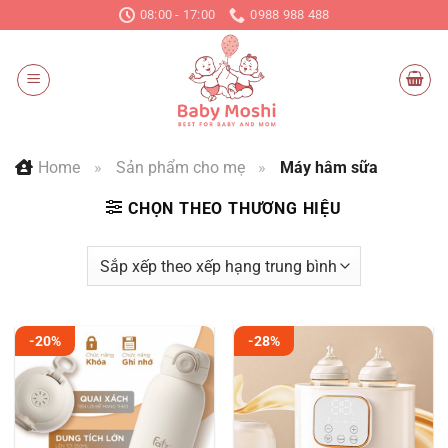
Chuyển
08:00 - 17:00
0988 988 488
đến
nội
dung
Home
»
Sản phẩm cho mẹ
»
Máy hâm sữa
CHỌN THEO THƯƠNG HIỆU
-20%
-28%