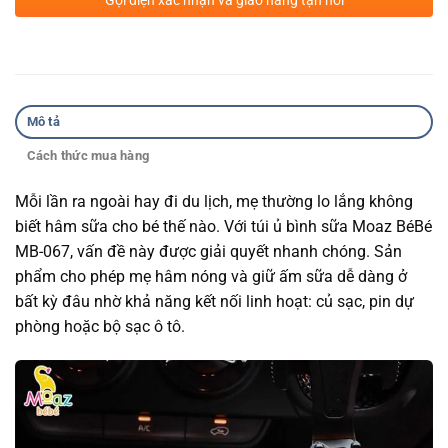
Gọi điện xác nhận và giao hàng tận nơi
Mô tả
Cách thức mua hàng
Mỗi lần ra ngoài hay đi du lịch, mẹ thường lo lắng không
biết hâm sữa cho bé thế nào. Với túi ủ bình sữa Moaz BéBé
MB-067, vấn đề này được giải quyết nhanh chóng. Sản
phẩm cho phép mẹ hâm nóng và giữ ấm sữa dễ dàng ở
bất kỳ đâu nhờ khả năng kết nối linh hoạt: củ sạc, pin dự
phòng hoặc bộ sạc ô tô.