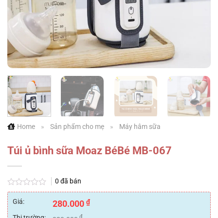
Home
»
Sản phẩm cho mẹ
»
Máy hâm sữa
Túi ủ bình sữa Moaz BéBé MB-067
0
đã bán
Được
xếp
Giá:
₫
280.000
hạng
0
Thị trường:
₫