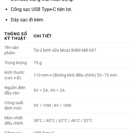
Cổng sạc USB Type-C tiện lợi.
Dây sạc đi kèm.
THÔNG SỐ
CHI TIẾT
KỸ THUẬT
Tên sản
Túi ủ bình sữa Moaz BéBé MB-067
phẩm
Trọng lượng
70 g
Kích thước
110 mm × (đường kính điều chỉnh) 52–75 mm
(cao × Ø)
Nguồn điện
5V = 2A ; 9V = 2A
đầu vào
Công suất
5V = 10W ; 9V = 18W
định mức
Mức nhiệt
38°C / 40°C / 42°C / 46°C / 52°C
điều chỉnh