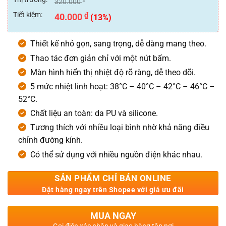
320.000
5
sao
Tiết kiệm:
₫
40.000
(13%)
Thiết kế nhỏ gọn, sang trọng, dễ dàng mang theo.
Thao tác đơn giản chỉ với một nút bấm.
Màn hình hiển thị nhiệt độ rõ ràng, dễ theo dõi.
5 mức nhiệt linh hoạt: 38°C – 40°C – 42°C – 46°C –
52°C.
Chất liệu an toàn: da PU và silicone.
Tương thích với nhiều loại bình nhờ khả năng điều
chỉnh đường kính.
Có thể sử dụng với nhiều nguồn điện khác nhau.
SẢN PHẨM CHỈ BÁN ONLINE
Đặt hàng ngay trên Shopee với giá ưu đãi
MUA NGAY