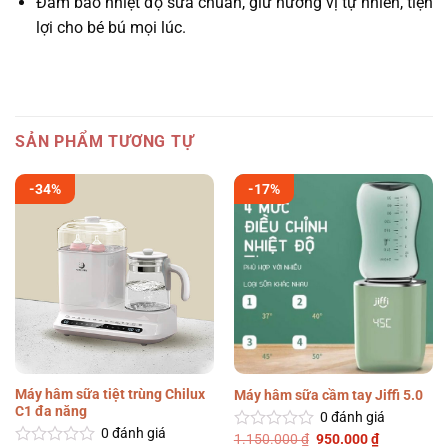
Đảm bảo nhiệt độ sữa chuẩn, giữ hương vị tự nhiên, tiện
lợi cho bé bú mọi lúc.
SẢN PHẨM TƯƠNG TỰ
-34%
-17%
Máy hâm sữa tiệt trùng Chilux
Máy hâm sữa cầm tay Jiffi 5.0
C1 đa năng
0
đánh giá
0
đánh giá
Giá
Giá
1.150.000
₫
950.000
₫
Được