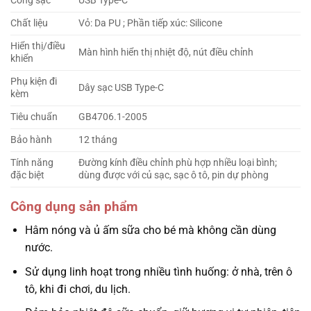
Cổng sạc
USB Type-C
Chất liệu
Vỏ: Da PU ; Phần tiếp xúc: Silicone
Hiển thị/điều
Màn hình hiển thị nhiệt độ, nút điều chỉnh
khiển
Phụ kiện đi
Dây sạc USB Type-C
kèm
Tiêu chuẩn
GB4706.1-2005
Bảo hành
12 tháng
Tính năng
Đường kính điều chỉnh phù hợp nhiều loại bình;
đặc biệt
dùng được với củ sạc, sạc ô tô, pin dự phòng
Công dụng sản phẩm
Hâm nóng và ủ ấm sữa cho bé mà không cần dùng
nước.
Sử dụng linh hoạt trong nhiều tình huống: ở nhà, trên ô
tô, khi đi chơi, du lịch.