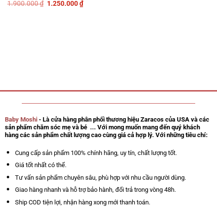
gốc
hiện
Giá
Giá
1.900.000
₫
1.250.000
₫
xếp
Được
là:
tại
gốc
hiện
hạng
xếp
1.150.000 ₫.
là:
là:
tại
0
hạng
950.000 ₫.
1.900.000 ₫.
là:
5
0
1.250.000 ₫.
sao
5
sao
Baby Moshi
- Là cửa hàng phân phối thương hiệu Zaracos của USA và các
sản phẩm chăm sóc mẹ và bé ... Với mong muốn mang đến quý khách
hàng các sản phẩm chất lượng cao cùng giá cả hợp lý. Với những tiêu chí:
Cung cấp sản phẩm 100% chính hãng, uy tín, chất lượng tốt.
Giá tốt nhất có thể.
Tư vấn sản phẩm chuyên sâu, phù hợp với nhu cầu người dùng.
Giao hàng nhanh và hỗ trợ bảo hành, đổi trả trong vòng 48h.
Ship COD tiện lợi, nhận hàng xong mới thanh toán.