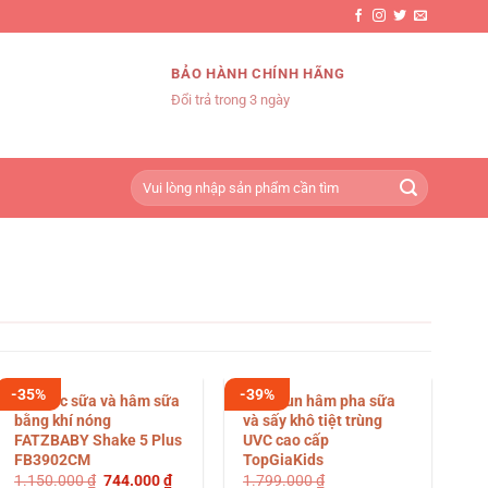
BẢO HÀNH CHÍNH HÃNG
Đổi trả trong 3 ngày
Tìm
kiếm:
-35%
-39%
-2
Máy lắc sữa và hâm sữa
Máy đun hâm pha sữa
Bị
bằng khí nóng
và sấy khô tiệt trùng
tư
FATZBABY Shake 5 Plus
UVC cao cấp
5
FB3902CM
TopGiaKids
Giá
Giá
1.150.000
₫
744.000
₫
1.799.000
₫