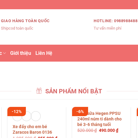
GIAO HÀNG TOÀN QUỐC
HOTLINE: 0988988488
Shipcod toàn quốc
Tư vấn miễn phí
c
Giới thiệu
Liên Hệ
SẢN PHẨM NỔI BẬT
-12%
-6%
Bình sữa Hegen PPSU
240ml núm ti dành cho
bé 3-6 tháng tuổi
Xe đẩy cho em bé
Giá
Giá
520.000
₫
490.000
₫
Zaracos Baron 0136
gốc
hiện