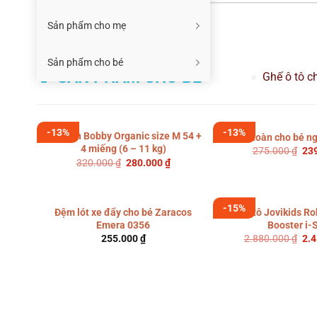
là:
tại
5.840.000 ₫.
là:
150.000 ₫.
là:
4.766.000 ₫.
133.0
Sản phẩm cho mẹ
Sản phẩm cho bé
SẢN PHẨM CHO BÉ
Ghế ô tô c
-13%
-13%
Tã quần Bobby Organic size M 54 +
Đai an toàn cho bé n
4 miếng (6 – 11 kg)
Giá
275.000
₫
23
gố
Giá
Giá
320.000
₫
280.000
₫
là:
gốc
hiện
275
là:
tại
320.000 ₫.
là:
280.000 ₫.
-15%
Đệm lót xe đẩy cho bé Zaracos
Ghế ô tô Jovikids R
Emera 0356
Booster i-
Giá
255.000
₫
2.880.000
₫
2.
gố
là:
2.8