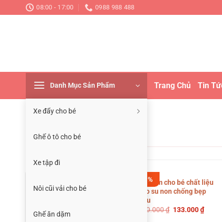
Chuyển
08:00 - 17:00
0988 988 488
đến
nội
dung
Trang Chủ
Tin Tứ
Danh Mục Sản Phẩm
Xe đẩy cho bé
Ghế ô tô cho bé
Xe tập đi
-18%
-11%
Xe đẩy đôi lắp ghép
Gối lõm cho bé chất liệu
Nôi cũi vải cho bé
Zaracos Twin Oral 2706
cao su non chống bẹp
đầu
5.840.000
₫
Giá
Giá
4.766.000
₫
Giá
Giá
150.000
₫
133.000
₫
gốc
hiện
Ghế ăn dặm
gốc
hiện
là:
tại