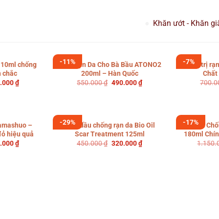
Khăn ướt - Khăn gi
-11%
-7%
110ml chống
Kem Rạn Da Cho Bà Bầu ATONO2
Kem trị rạn
n chắc
200ml – Hàn Quốc
Chất
Giá
Giá
Giá
.000
₫
550.000
₫
490.000
₫
700.
hiện
gốc
hiện
tại
là:
tại
.000 ₫.
là:
550.000 ₫.
là:
290.000 ₫.
490.000 ₫.
-29%
-17%
amashuo –
Tinh dầu chống rạn da Bio Oil
Kem Chốn
đỏ hiệu quả
Scar Treatment 125ml
180ml Chín
Giá
Giá
Giá
.000
₫
450.000
₫
320.000
₫
1.150
hiện
gốc
hiện
tại
là:
tại
.000 ₫.
là:
450.000 ₫.
là:
320.000 ₫.
320.000 ₫.