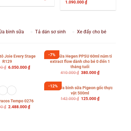
gốc
hiện
Giá
Giá
1.090.000
₫
là:
tại
gốc
hiện
.
1.150.000 ₫.
là:
là:
tại
744.000 ₫.
1.799.000 ₫.
là:
1.090.000 ₫.
ửa bình sữa
Tả dán sơ sinh
Xe đẩy cho bé
-7%
tô Joie Every Stage
Bình sữa Hegen PPSU 60ml núm ti
R129
extract flow dành cho bé 0 đến 1
tháng tuổi
Giá
Giá
00
₫
6.050.000
₫
gốc
hiện
Giá
Giá
410.000
₫
380.000
₫
là:
tại
gốc
hiện
6.750.000 ₫.
là:
là:
tại
6.050.000 ₫.
410.000 ₫.
là:
-12%
Nước rửa bình sữa Pigeon gốc thực
380.000 ₫.
vật 500ml
Giá
Giá
142.000
₫
125.000
₫
racos Tempo 0276
gốc
hiện
Giá
Giá
là:
tại
00
₫
2.488.000
₫
gốc
hiện
142.000 ₫.
là:
là:
tại
125.000 ₫.
3.285.000 ₫.
là:
2.488.000 ₫.