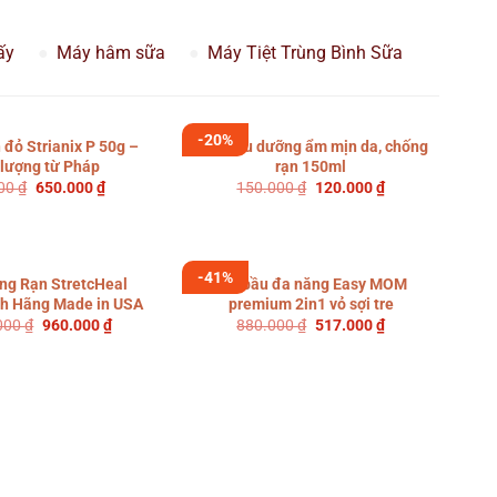
ấy
Máy hâm sữa
Máy Tiệt Trùng Bình Sữa
-20%
 đỏ Strianix P 50g –
Dầu Oliu dưỡng ẩm mịn da, chống
 lượng từ Pháp
rạn 150ml
Giá
Giá
Giá
Giá
000
₫
650.000
₫
150.000
₫
120.000
₫
gốc
hiện
gốc
hiện
là:
tại
là:
tại
700.000 ₫.
là:
150.000 ₫.
là:
650.000 ₫.
120.000 ₫.
-41%
g Rạn StretcHeal
Gối bầu đa năng Easy MOM
h Hãng Made in USA
premium 2in1 vỏ sợi tre
Giá
Giá
Giá
Giá
.000
₫
960.000
₫
880.000
₫
517.000
₫
gốc
hiện
gốc
hiện
là:
tại
là:
tại
1.150.000 ₫.
là:
880.000 ₫.
là:
960.000 ₫.
517.000 ₫.