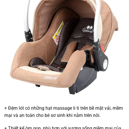
+ Đệm lót có những hạt massage li ti trên bề mặt vải, mềm
mại và an toàn cho bé sơ sinh khi nằm trên nôi.
+ Thiết kế ôm gọn, phù hợp với xương sống mềm mại của