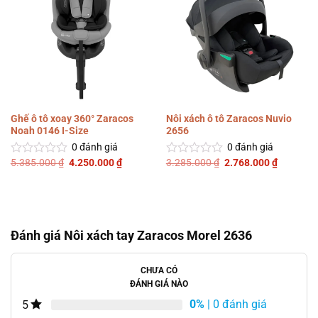
Ghế ô tô xoay 360° Zaracos
Nôi xách ô tô Zaracos Nuvio
Noah 0146 I-Size
2656
0
đánh giá
0
đánh giá
Giá
Giá
Giá
Giá
5.385.000
₫
4.250.000
₫
3.285.000
₫
2.768.000
₫
Được
Được
gốc
hiện
gốc
hiện
xếp
xếp
là:
tại
là:
tại
hạng
hạng
5.385.000 ₫.
là:
3.285.000 ₫.
là:
0
0
4.250.000 ₫.
2.768.00
5
5
sao
sao
Đánh giá Nôi xách tay Zaracos Morel 2636
CHƯA CÓ
ĐÁNH GIÁ NÀO
0%
| 0 đánh giá
5