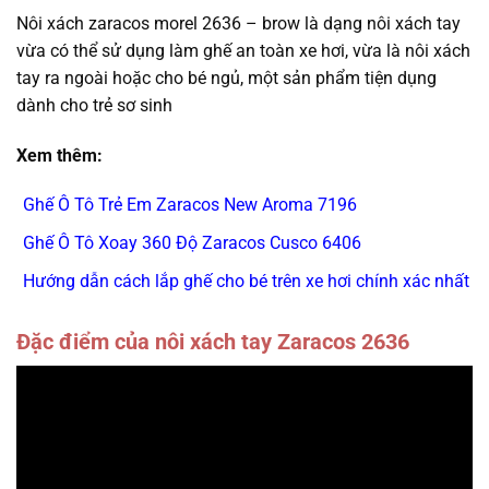
Nôi xách zaracos morel 2636 – brow là dạng nôi xách tay
vừa có thể sử dụng làm ghế an toàn xe hơi, vừa là nôi xách
tay ra ngoài hoặc cho bé ngủ, một sản phẩm tiện dụng
dành cho trẻ sơ sinh
Xem thêm:
Ghế Ô Tô Trẻ Em
Zaracos New Aroma 7196
Ghế Ô Tô Xoay 360 Độ Zaracos Cusco 6406
Hướng dẫn cách lắp ghế cho bé trên xe hơi
chính xác nhất
Đặc điểm của nôi xách tay Zaracos 2636