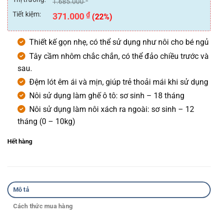
1.685.000
5
sao
Tiết kiệm:
₫
371.000
(22%)
Thiết kế gọn nhẹ, có thể sử dụng như nôi cho bé ngủ
Tây cầm nhôm chắc chắn, có thể đảo chiều trước và
sau.
Đệm lót êm ái và mịn, giúp trẻ thoải mái khi sử dụng
Nôi sử dụng làm ghế ô tô: sơ sinh – 18 tháng
Nôi sử dụng làm nôi xách ra ngoài: sơ sinh – 12
tháng (0 – 10kg)
Hết hàng
Mô tả
Cách thức mua hàng