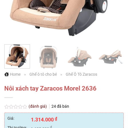
Home
»
Ghế ô tô cho bé
»
Ghế Ô Tô Zaracos
Nôi xách tay Zaracos Morel 2636
(đánh giá)
24
đã bán
Được
xếp
Giá:
₫
1.314.000
hạng
0
Thị trường:
₫