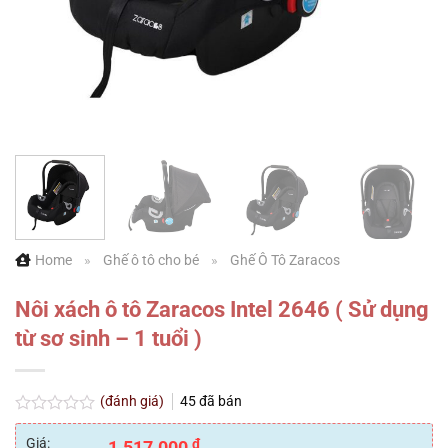
Home
»
Ghế ô tô cho bé
»
Ghế Ô Tô Zaracos
Nôi xách ô tô Zaracos Intel 2646 ( Sử dụng
từ sơ sinh – 1 tuổi )
(đánh giá)
45
đã bán
Được
xếp
Giá:
₫
1.517.000