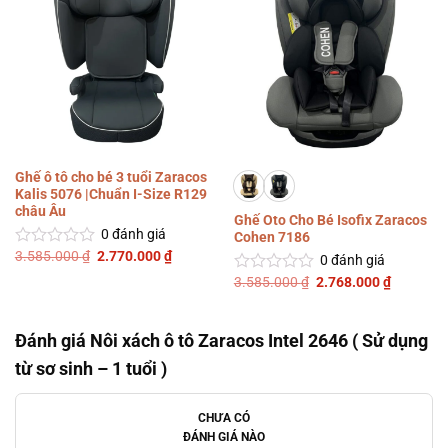
Ghế ô tô cho bé 3 tuổi Zaracos
Kalis 5076 |Chuẩn I-Size R129
châu Âu
Ghế Oto Cho Bé Isofix Zaracos
0
đánh giá
Cohen 7186
Giá
Giá
3.585.000
₫
2.770.000
₫
Được
0
đánh giá
gốc
hiện
xếp
là:
tại
Giá
Giá
3.585.000
₫
2.768.000
₫
Được
hạng
3.585.000 ₫.
là:
gốc
hiện
xếp
0
2.770.000 ₫.
là:
tại
hạng
3.585.000 ₫.
là:
5
0
2.768.00
sao
Đánh giá Nôi xách ô tô Zaracos Intel 2646 ( Sử dụng
5
sao
từ sơ sinh – 1 tuổi )
CHƯA CÓ
ĐÁNH GIÁ NÀO