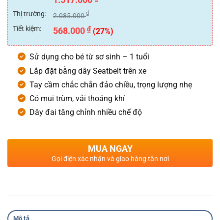
hạng
0
Thị trường:
₫
2.085.000
5
sao
Tiết kiệm:
₫
568.000
(27%)
Sử dụng cho bé từ sơ sinh – 1 tuổi
Lắp đặt bằng dây Seatbelt trên xe
Tay cầm chắc chắn đảo chiều, trọng lượng nhẹ
Có mui trùm, vải thoáng khí
Dây đai tăng chỉnh nhiều chế độ
MUA NGAY
Gọi điện xác nhận và giao hàng tận nơi
Mô tả