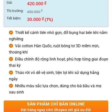
xếp
Giá:
₫
420.000
hạng
0
Thị trường:
₫
450.000
5
sao
Tiết kiệm:
₫
30.000
(7%)
Thiết kế cánh tiên nhỏ gọn, đỡ bụng hai bên khi nằm
nghiêng
Vải cotton Hàn Quốc, ruột bông tơ 3D mềm mịn,
thoáng khí
Điều chỉnh độ rộng linh hoạt, phù hợp từng giai đoạn
thai kỳ
Tháo rời vỏ dễ vệ sinh, tiện lợi khi sử dụng hằng
ngày
Nhiều màu sắc lựa chọn, dùng cho bà bầu và mẹ
sau sinh
SẢN PHẨM CHỈ BÁN ONLINE
Đặt hàng ngay trên Shopee với giá ưu đãi