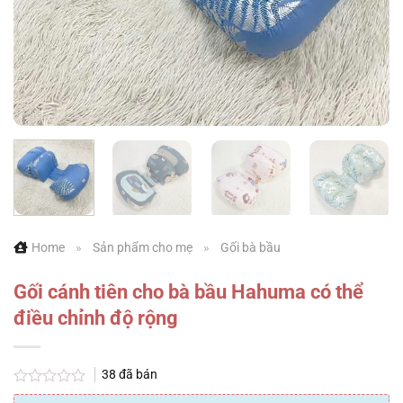
Home
»
Sản phẩm cho mẹ
»
Gối bà bầu
Gối cánh tiên cho bà bầu Hahuma có thể
điều chỉnh độ rộng
38
đã bán
Được