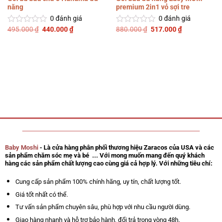
năng
premium 2in1 vỏ sợi tre
0
đánh giá
0
đánh giá
Giá
Giá
Giá
Giá
495.000
₫
440.000
₫
880.000
₫
517.000
₫
Được
Được
gốc
hiện
gốc
hiện
xếp
xếp
là:
tại
là:
tại
hạng
hạng
495.000 ₫.
là:
880.000 ₫.
là:
0
0
440.000 ₫.
517.000 ₫.
5
5
sao
sao
Baby Moshi
- Là cửa hàng phân phối thương hiệu Zaracos của USA và các
sản phẩm chăm sóc mẹ và bé ... Với mong muốn mang đến quý khách
hàng các sản phẩm chất lượng cao cùng giá cả hợp lý. Với những tiêu chí:
Cung cấp sản phẩm 100% chính hãng, uy tín, chất lượng tốt.
Giá tốt nhất có thể.
Tư vấn sản phẩm chuyên sâu, phù hợp với nhu cầu người dùng.
Giao hàng nhanh và hỗ trợ bảo hành, đổi trả trong vòng 48h.