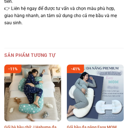
tiên.
👉 Liên hệ ngay để được tư vấn và chọn màu phù hợp,
giao hàng nhanh, an tâm sử dụng cho cả mẹ bầu và mẹ
sau sinh.
SẢN PHẨM TƯƠNG TỰ
-11%
-41%
Gối bà bầu chữ J Hahuma đa
Gối bầu đa năng Easy MOM