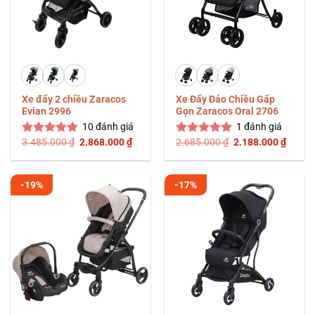
Xe đẩy 2 chiều Zaracos
Xe Đẩy Đảo Chiều Gấp
Evian 2996
Gọn Zaracos Oral 2706
10
đánh giá
1
đánh giá
Giá
Giá
Giá
Giá
3.485.000
₫
2.868.000
₫
2.685.000
₫
2.188.000
₫
Được xếp
Được xếp
gốc
hiện
gốc
hiện
hạng
5.00
hạng
5.00
là:
tại
là:
tại
5 sao
5 sao
3.485.000 ₫.
là:
2.685.000 ₫.
là:
2.868.000 ₫.
2.188.
-19%
-17%