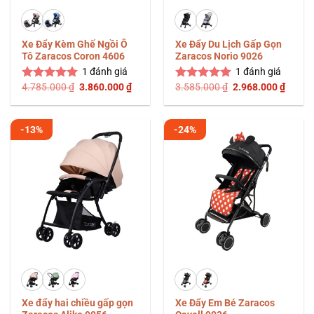
Xe Đẩy Kèm Ghế Ngồi Ô
Xe Đẩy Du Lịch Gấp Gọn
Tô Zaracos Coron 4606
Zaracos Norio 9026
1
đánh giá
1
đánh giá
Giá
Giá
Giá
Giá
4.785.000
₫
3.860.000
₫
3.585.000
₫
2.968.000
₫
Được xếp
Được xếp
gốc
hiện
gốc
hiện
hạng
5.00
hạng
5.00
là:
tại
là:
tại
5 sao
5 sao
4.785.000 ₫.
là:
3.585.000 ₫.
là:
3.860.000 ₫.
2.968.
-13%
-24%
Xe đẩy hai chiều gấp gọn
Xe Đẩy Em Bé Zaracos