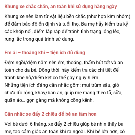
Khung xe chắc chắn, an toàn khi sử dụng hằng ngày
Khung xe nên làm từ vật liệu bền chắc (như hợp kim nhôm)
để đảm bảo độ ổn định và tuổi thọ. Ba mẹ hãy kiểm tra kỹ
các khớp nối, điểm lắp ráp để tránh tình trạng lỏng lẻo,
rung lắc trong quá trình sử dụng.
Êm ái – thoáng khí – tiện ích đủ dùng
Đệm ngồi/đệm nằm nên êm, thoáng, thấm hút tốt và an
toàn cho da bé. Đồng thời, hãy kiểm tra các chi tiết để
tránh khe hở/điểm kẹt có thể gây nguy hiểm.
Những tiện ích đáng cân nhắc gồm: mui trùm sâu, giỏ
chứa đồ rộng, khay/bàn ăn, giúp mẹ mang theo tã, sữa,
quần áo… gọn gàng mà không cồng kềnh.
Cân nhắc xe đẩy 2 chiều để bé an tâm hơn
Với bé dưới 6 tháng, xe đẩy 2 chiều giúp bé nhìn thấy ba
mẹ, tạo cảm giác an toàn khi ra ngoài. Khi bé lớn hơn, có