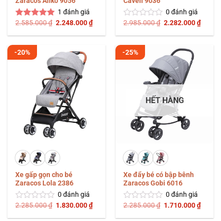
Zaracos Aliko 9056
Cavell 9036
1
đánh giá
0
đánh giá
Giá
Giá
Giá
Giá
2.585.000
₫
2.248.000
₫
2.985.000
₫
2.282.000
₫
Được xếp
Được
gốc
hiện
gốc
hiện
hạng
5.00
xếp
là:
tại
là:
tại
5 sao
hạng
2.585.000 ₫.
là:
2.985.000 ₫.
là:
0
2.248.000 ₫.
2.282.
-20%
-25%
5
sao
HẾT HÀNG
Xe gấp gọn cho bé
Xe đẩy bé có bập bênh
Zaracos Lola 2386
Zaracos Gobi 6016
0
đánh giá
0
đánh giá
Giá
Giá
Giá
Giá
2.285.000
₫
1.830.000
₫
2.285.000
₫
1.710.000
₫
Được
Được
gốc
hiện
gốc
hiện
xếp
xếp
là:
tại
là:
tại