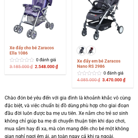
Xe đẩy cho bé Zaracos
Ella 1086
0
đánh giá
Xe đẩy em bé Zaracos
Nano RS 2986
Giá
Giá
3.185.000
₫
2.548.000
₫
Được
gốc
hiện
xếp
0
đánh giá
là:
tại
hạng
3.185.000 ₫.
là:
Giá
Giá
4.085.000
₫
3.470.000
₫
Được
0
2.548.000 ₫.
gốc
hiện
xếp
5
là:
tại
hạng
4.085.000 ₫.
là:
sao
0
3.470.
Chào đón bé yêu đến với gia đình là khoảnh khắc vô cùng
5
đặc biệt, và việc chuẩn bị đồ dùng phù hợp cho giai đoạn
sao
đầu đời luôn được ba mẹ ưu tiên. Xe nằm cho trẻ sơ sinh
không chỉ giúp ba mẹ di chuyển thuận tiện khi dạo chơi,
mua sắm hay đi xa, mà còn mang đến cho bé một không
gian nghỉ ngơi êm ái, an toàn ngay cả khi ra ngoài.