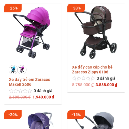
hạng
hạng
2.285.000 ₫.
là:
2.285.000 ₫.
là:
0
0
1.830.000 ₫.
1.710.
-25%
-38%
5
5
sao
sao
Xe đẩy cao cấp cho bé
Zaracos Zippy 8186
0
đánh giá
Xe đẩy trẻ em Zaracos
Maxell 2606
Giá
Giá
5.785.000
₫
3.588.000
₫
Được
gốc
hiện
xếp
0
đánh giá
là:
tại
hạng
5.785.000 ₫.
là:
Giá
Giá
2.585.000
₫
1.940.000
₫
Được
0
3.588.
gốc
hiện
xếp
5
là:
tại
hạng
2.585.000 ₫.
là:
sao
0
1.940.000 ₫.
-20%
-15%
5
sao