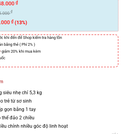
₫
48.000
₫
5.000
₫
.000
(13%)
ước khi đến để Shop kiểm tra hàng tồn
án bằng thẻ ( Phí 2% )
y
giảm 20% khi mua kèm
uốc
ẩm
 siêu nhẹ chỉ 5,3 kg
 trẻ từ sơ sinh
p gọn bằng 1 tay
 thể đảo 2 chiều
iều chỉnh nhiều góc độ linh hoạt