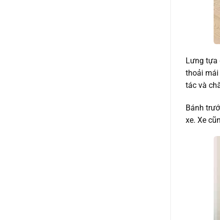
Lưng tựa 
thoải mái
tác và ch
Bánh trướ
xe. Xe cũ