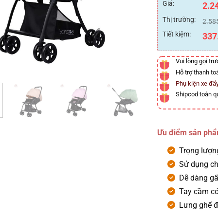
dựa trên
Giá:
2.2
đánh giá
Thị trường:
2.58
Tiết kiệm:
337
Vui lòng gọi tr
Hỗ trợ thanh to
Phụ kiện xe đẩ
Shipcod toàn q
Ưu điểm sản ph
Trọng lượng
Sử dụng cho
Dễ dàng gấ
Tay cầm có
Lưng ghế đ