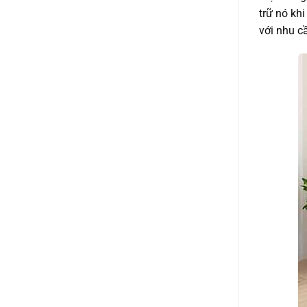
trữ nó kh
với nhu c