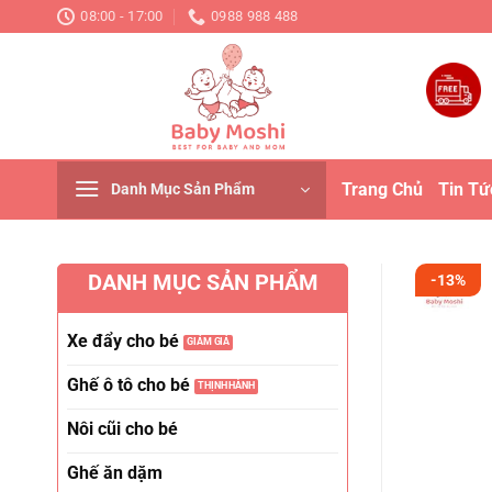
Chuyển
08:00 - 17:00
0988 988 488
đến
nội
dung
Trang Chủ
Tin Tứ
Danh Mục Sản Phẩm
DANH MỤC SẢN PHẨM
-13%
Xe đẩy cho bé
Ghế ô tô cho bé
Nôi cũi cho bé
Ghế ăn dặm