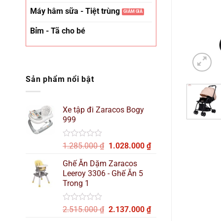
Máy hâm sữa - Tiệt trùng
Bỉm - Tã cho bé
Sản phẩm nổi bật
Xe tập đi Zaracos Bogy
999
Được
Giá
Giá
1.285.000
₫
1.028.000
₫
xếp
gốc
hiện
hạng
Ghế Ăn Dặm Zaracos
là:
tại
0
Leeroy 3306 - Ghế Ăn 5
1.285.000 ₫.
là:
5
Trong 1
sao
1.028.000 ₫.
Được
Giá
Giá
2.515.000
₫
2.137.000
₫
xếp
gốc
hiện