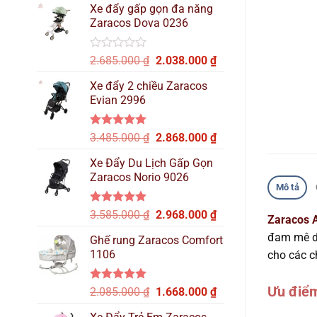
hạng
Xe đẩy gấp gọn đa năng
là:
tại
0
Zaracos Dova 0236
2.515.000 ₫.
là:
5
sao
2.137.000 ₫.
Được
Giá
Giá
2.685.000
₫
2.038.000
₫
xếp
gốc
hiện
hạng
Xe đẩy 2 chiều Zaracos
là:
tại
0
Evian 2996
2.685.000 ₫.
là:
5
sao
2.038.000 ₫.
Được xếp
Giá
Giá
3.485.000
₫
2.868.000
₫
hạng
5.00
gốc
hiện
5 sao
Xe Đẩy Du Lịch Gấp Gọn
là:
tại
Zaracos Norio 9026
3.485.000 ₫.
là:
Mô tả
2.868.000 ₫.
Được xếp
Giá
Giá
3.585.000
₫
2.968.000
₫
Zaracos 
hạng
5.00
gốc
hiện
5 sao
đam mê du
Ghế rung Zaracos Comfort
là:
tại
1106
cho các c
3.585.000 ₫.
là:
2.968.000 ₫.
Ưu điểm
Được xếp
Giá
Giá
2.085.000
₫
1.668.000
₫
hạng
5.00
gốc
hiện
5 sao