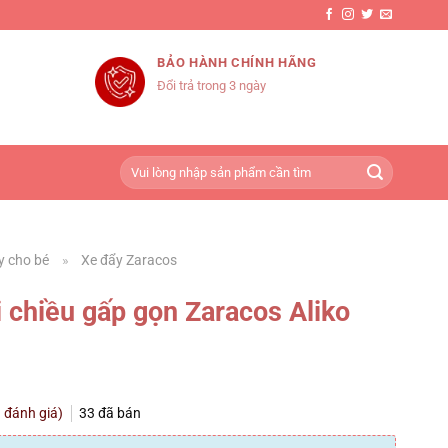
BẢO HÀNH CHÍNH HÃNG
Đổi trả trong 3 ngày
Tìm
kiếm:
y cho bé
»
Xe đẩy Zaracos
i chiều gấp gọn Zaracos Aliko
1
đánh giá)
33
đã bán