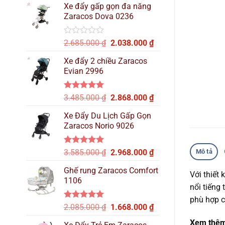
hạng
Xe đẩy gấp gọn đa năng
là:
tại
0
Zaracos Dova 0236
2.515.000 ₫.
là:
5
sao
2.137.000 ₫.
Được
Giá
Giá
2.685.000
₫
2.038.000
₫
xếp
gốc
hiện
hạng
Xe đẩy 2 chiều Zaracos
là:
tại
0
Evian 2996
2.685.000 ₫.
là:
5
sao
2.038.000 ₫.
Được xếp
Giá
Giá
3.485.000
₫
2.868.000
₫
hạng
5.00
gốc
hiện
5 sao
Xe Đẩy Du Lịch Gấp Gọn
là:
tại
Zaracos Norio 9026
3.485.000 ₫.
là:
2.868.000 ₫.
Được xếp
Giá
Giá
3.585.000
₫
2.968.000
₫
Mô tả
hạng
5.00
gốc
hiện
5 sao
Ghế rung Zaracos Comfort
là:
tại
Với thiết 
1106
3.585.000 ₫.
là:
nổi tiếng
2.968.000 ₫.
phù hợp c
Được xếp
Giá
Giá
2.085.000
₫
1.668.000
₫
hạng
5.00
gốc
hiện
5 sao
Xem thê