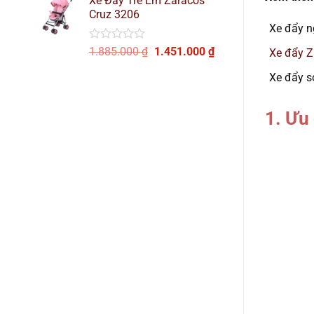
Xe Đẩy Trẻ Em Zaracos
là:
tại
Cruz 3206
2.085.000 ₫.
là:
Xe đẩy n
1.668.000 ₫.
Được
Giá
Giá
1.885.000
₫
1.451.000
₫
Xe đẩy Z
xếp
gốc
hiện
hạng
Xe đẩy s
là:
tại
0
1.885.000 ₫.
là:
5
sao
1.451.000 ₫.
1. Ưu