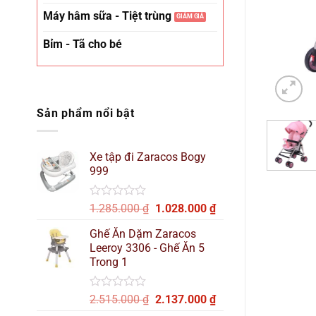
Máy hâm sữa - Tiệt trùng
Bỉm - Tã cho bé
Sản phẩm nổi bật
Xe tập đi Zaracos Bogy
999
Được
Giá
Giá
1.285.000
₫
1.028.000
₫
xếp
gốc
hiện
hạng
Ghế Ăn Dặm Zaracos
là:
tại
0
Leeroy 3306 - Ghế Ăn 5
1.285.000 ₫.
là:
5
Trong 1
sao
1.028.000 ₫.
Được
Giá
Giá
2.515.000
₫
2.137.000
₫
xếp
gốc
hiện