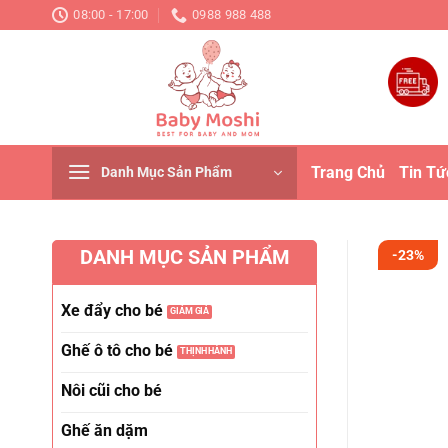
Chuyển
08:00 - 17:00
0988 988 488
đến
nội
dung
Trang Chủ
Tin Tứ
Danh Mục Sản Phẩm
DANH MỤC SẢN PHẨM
-23%
Xe đẩy cho bé
Ghế ô tô cho bé
Nôi cũi cho bé
Ghế ăn dặm