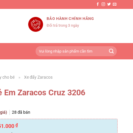
BẢO HÀNH CHÍNH HÃNG
Đổi trả trong 3 ngày
Tìm
kiếm:
y cho bé
»
Xe đẩy Zaracos
ẻ Em Zaracos Cruz 3206
 giá)
28
đã bán
₫
51.000