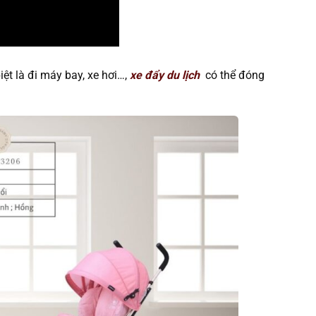
ệt là đi máy bay, xe hơi…,
xe đẩy du lịch
có thể đóng