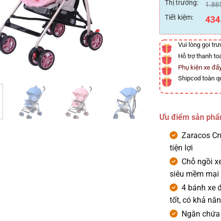
0
Thị trường:
1.88
5
sao
Tiết kiệm:
434
Vui lòng gọi tr
Hỗ trợ thanh to
Phụ kiện xe đẩ
Shipcod toàn q
Ưu điểm sản ph
Zaracos Cr
tiện lợi
Chỗ ngồi xe
siêu mềm mại
4 bánh xe 
tốt, có khả nă
Ngăn chứa 