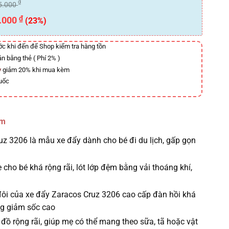
₫
5.000
₫
.000
(23%)
ước khi đến để Shop kiểm tra hàng tồn
án bằng thẻ ( Phí 2% )
y
giảm 20% khi mua kèm
uốc
ẩm
uz 3206 là mẫu xe đẩy dành cho bé đi du lịch, gấp gọn
 cho bé khá rộng rãi, lót lớp đệm bằng vải thoáng khí,
đôi của xe đẩy Zaracos Cruz 3206 cao cấp đàn hồi khá
ng giảm sốc cao
đồ rộng rãi, giúp mẹ có thể mang theo sữa, tã hoặc vật