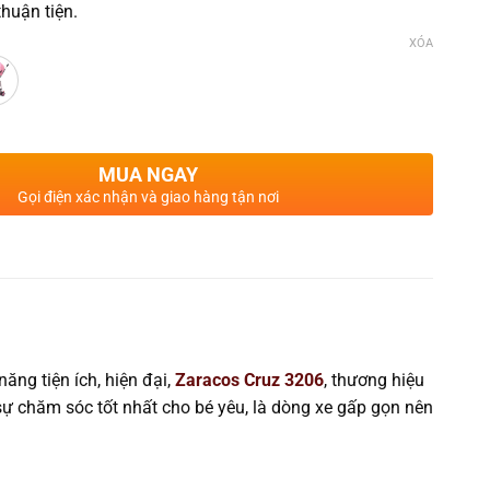
huận tiện.
XÓA
MUA NGAY
Gọi điện xác nhận và giao hàng tận nơi
ăng tiện ích, hiện đại,
Zaracos Cruz 3206
, thương hiệu
sự chăm sóc tốt nhất cho bé yêu, là dòng xe gấp gọn
nên