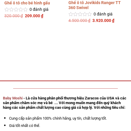
Ghế ô tô Jovikids Ranger TT
Ghế ô tô cho bé hình gấu
360 Swivel
0
đánh giá
0
đánh giá
Giá
Giá
320.000
₫
209.000
₫
Được
gốc
hiện
Giá
Giá
4.500.000
₫
3.920.000
₫
xếp
Được
là:
tại
gốc
hiện
hạng
xếp
320.000 ₫.
là:
là:
tại
0
hạng
209.000 ₫.
4.500.000 ₫.
là:
5
0
3.920.00
sao
5
sao
Baby Moshi
- Là cửa hàng phân phối thương hiệu Zaracos của USA và các
sản phẩm chăm sóc mẹ và bé ... Với mong muốn mang đến quý khách
hàng các sản phẩm chất lượng cao cùng giá cả hợp lý. Với những tiêu chí:
Cung cấp sản phẩm 100% chính hãng, uy tín, chất lượng tốt.
Giá tốt nhất có thể.