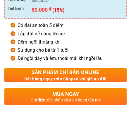
550.000
5
sao
Tiết kiệm:
₫
80.000
(15%)
Có đai an toàn 5 điểm.
Lắp đặt dễ dàng lên xe.
Đệm ngồi thoáng khí.
Sử dụng cho bé từ 1 tuổi
Đế ngồi dày và êm, thoải mái khi ngồi lâu
SẢN PHẨM CHỈ BÁN ONLINE
Đặt hàng ngay trên Shopee với giá ưu đãi
MUA NGAY
Gọi điện xác nhận và giao hàng tận nơi