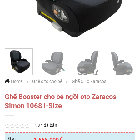
Home
»
Ghế ô tô cho bé
»
Ghế Ô Tô Zaracos
Ghế Booster cho bé ngồi oto Zaracos
Simon 1068 I-Size
324
đã bán
Được
xếp
Giá:
₫
1.668.000