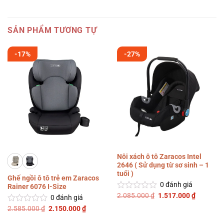
SẢN PHẨM TƯƠNG TỰ
-17%
-27%
Nôi xách ô tô Zaracos Intel
2646 ( Sử dụng từ sơ sinh – 1
tuổi )
Ghế ngồi ô tô trẻ em Zaracos
0
đánh giá
Rainer 6076 I-Size
Giá
Giá
2.085.000
₫
1.517.000
₫
Được
0
đánh giá
gốc
hiện
xếp
là:
tại
Giá
Giá
2.585.000
₫
2.150.000
₫
Được
hạng
2.085.000 ₫.
là:
gốc
hiện
xếp
0
1.517.00
là:
tại