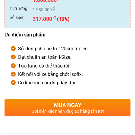
hạng
0
Thị trường:
₫
1.985.000
5
sao
Tiết kiệm:
₫
317.000
(16%)
Ưu điểm sản phẩm
Sử dụng cho bé từ 125cm trở lên.
Đạt chuẩn an toàn I-Size.
Tựa lưng có thể tháo rời.
Kết nối với xe bằng chốt Isofix.
Có khe điều hướng dây đai
MUA NGAY
Gọi điện xác nhận và giao hàng tận nơi