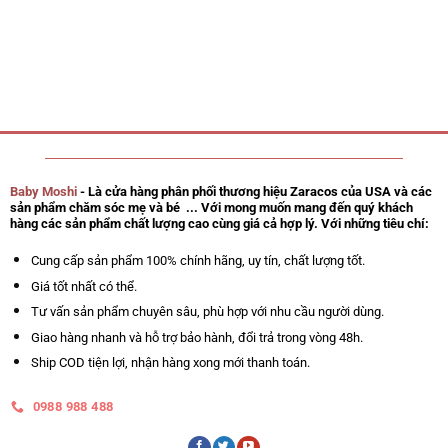
hạng
2.585.000 ₫.
là:
5
0
2.150.000 ₫.
sao
5
sao
Baby Moshi
- Là cửa hàng phân phối thương hiệu Zaracos của USA và các
sản phẩm chăm sóc mẹ và bé ... Với mong muốn mang đến quý khách
hàng các sản phẩm chất lượng cao cùng giá cả hợp lý. Với những tiêu chí:
Cung cấp sản phẩm 100% chính hãng, uy tín, chất lượng tốt.
Giá tốt nhất có thể.
Tư vấn sản phẩm chuyên sâu, phù hợp với nhu cầu người dùng.
Giao hàng nhanh và hỗ trợ bảo hành, đổi trả trong vòng 48h.
Ship COD tiện lợi, nhận hàng xong mới thanh toán.
0988 988 488