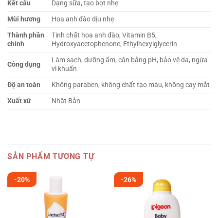
Kết cấu
Dạng sữa, tạo bọt nhẹ
Mùi hương
Hoa anh đào dịu nhẹ
Thành phần
Tinh chất hoa anh đào, Vitamin B5,
chính
Hydroxyacetophenone, Ethylhexylglycerin
Làm sạch, dưỡng ẩm, cân bằng pH, bảo vệ da, ngừa
Công dụng
vi khuẩn
Độ an toàn
Không paraben, không chất tạo màu, không cay mắt
Xuất xứ
Nhật Bản
SẢN PHẨM TƯƠNG TỰ
-20%
-26%