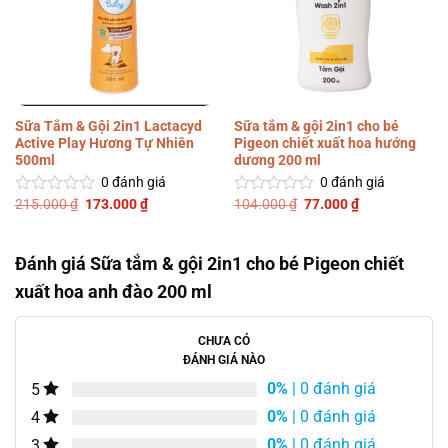
Sữa Tắm & Gội 2in1 Lactacyd
Sữa tắm & gội 2in1 cho bé
Active Play Hương Tự Nhiên
Pigeon chiết xuất hoa hướng
500ml
dương 200 ml
0
đánh giá
0
đánh giá
Giá
Giá
Giá
Giá
215.000
₫
173.000
₫
104.000
₫
77.000
₫
Được
Được
gốc
hiện
gốc
hiện
xếp
xếp
là:
tại
là:
tại
hạng
hạng
215.000 ₫.
là:
104.000 ₫.
là:
0
0
173.000 ₫.
77.000 ₫.
Đánh giá Sữa tắm & gội 2in1 cho bé Pigeon chiết
5
5
sao
sao
xuất hoa anh đào 200 ml
CHƯA CÓ
ĐÁNH GIÁ NÀO
0%
| 0 đánh giá
5
0%
| 0 đánh giá
4
0%
| 0 đánh giá
3