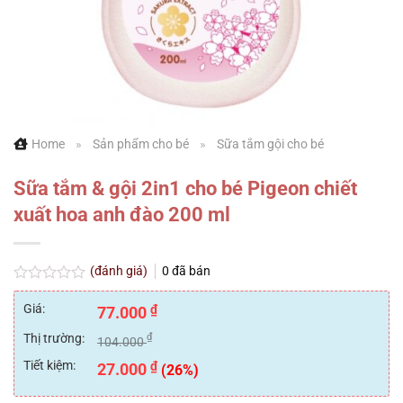
Home
»
Sản phẩm cho bé
»
Sữa tắm gội cho bé
Sữa tắm & gội 2in1 cho bé Pigeon chiết
xuất hoa anh đào 200 ml
(đánh giá)
0
đã bán
Được
xếp
Giá:
₫
77.000
hạng
0
Thị trường:
₫
104.000
5
sao
Tiết kiệm:
₫
27.000
(26%)