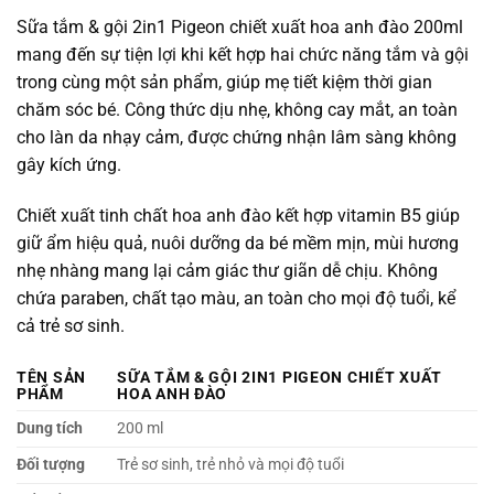
Sữa tắm & gội 2in1 Pigeon chiết xuất hoa anh đào 200ml
mang đến sự tiện lợi khi kết hợp hai chức năng tắm và gội
trong cùng một sản phẩm, giúp mẹ tiết kiệm thời gian
chăm sóc bé. Công thức dịu nhẹ, không cay mắt, an toàn
cho làn da nhạy cảm, được chứng nhận lâm sàng không
gây kích ứng.
Chiết xuất tinh chất hoa anh đào kết hợp vitamin B5 giúp
giữ ẩm hiệu quả, nuôi dưỡng da bé mềm mịn, mùi hương
nhẹ nhàng mang lại cảm giác thư giãn dễ chịu. Không
chứa paraben, chất tạo màu, an toàn cho mọi độ tuổi, kể
cả trẻ sơ sinh.
TÊN SẢN
SỮA TẮM & GỘI 2IN1 PIGEON CHIẾT XUẤT
PHẨM
HOA ANH ĐÀO
Dung tích
200 ml
Đối tượng
Trẻ sơ sinh, trẻ nhỏ và mọi độ tuổi