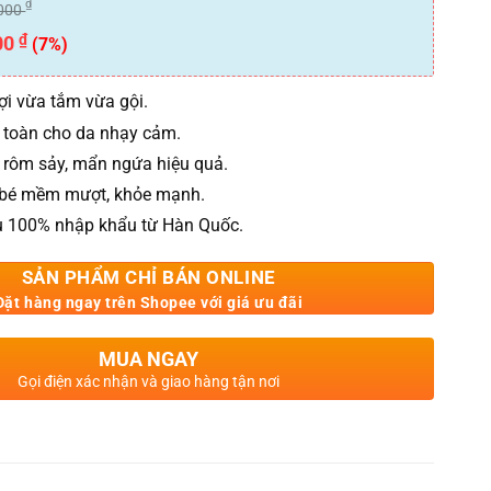
₫
000
₫
00
(7%)
lợi vừa tắm vừa gội.
n toàn cho da nhạy cảm.
rôm sảy, mẩn ngứa hiệu quả.
 bé mềm mượt, khỏe mạnh.
u 100% nhập khẩu từ Hàn Quốc.
SẢN PHẨM CHỈ BÁN ONLINE
Đặt hàng ngay trên Shopee với giá ưu đãi
MUA NGAY
Gọi điện xác nhận và giao hàng tận nơi