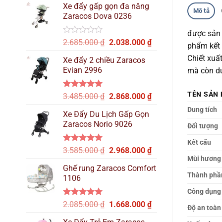
hạng
Xe đẩy gấp gọn đa năng
là:
tại
0
Mô tả
Zaracos Dova 0236
2.515.000 ₫.
là:
5
sao
2.137.000 ₫.
được sản 
Được
Giá
Giá
2.685.000
₫
2.038.000
₫
phẩm kết 
xếp
gốc
hiện
hạng
Chiết xuấ
Xe đẩy 2 chiều Zaracos
là:
tại
0
Evian 2996
mà còn dư
2.685.000 ₫.
là:
5
sao
2.038.000 ₫.
TÊN SẢN
Được xếp
Giá
Giá
3.485.000
₫
2.868.000
₫
hạng
5.00
gốc
hiện
Dung tích
5 sao
Xe Đẩy Du Lịch Gấp Gọn
là:
tại
Zaracos Norio 9026
Đối tượng
3.485.000 ₫.
là:
2.868.000 ₫.
Kết cấu
Được xếp
Giá
Giá
3.585.000
₫
2.968.000
₫
hạng
5.00
Mùi hương
gốc
hiện
5 sao
Ghế rung Zaracos Comfort
là:
tại
Thành phầ
1106
3.585.000 ₫.
là:
2.968.000 ₫.
Công dụng
Được xếp
Giá
Giá
2.085.000
₫
1.668.000
₫
Độ an toàn
hạng
5.00
gốc
hiện
5 sao