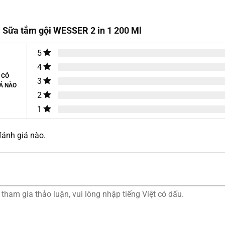
170.000 ₫.
là:
là:
tại
là:
tạ
0
hạng
160.000 ₫.
104.000 ₫.
là:
175.000 ₫.
là
5
0
77.000 ₫.
1
sao
5
 Sữa tắm gội WESSER 2 in 1 200 Ml
sao
5
4
 CÓ
3
Á NÀO
2
1
ánh giá nào.