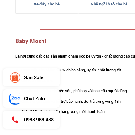
Xe đẩy cho bé
Ghế ngồi ô tô cho bé
Baby Moshi
Là nơi cung cấp các sản phẩm chăm sóc bé uy tín - chất lượng cao cùn
Cung cấp sản phẩm 100% chính hãng, uy tín, chất lượng tốt.
Săn Sale
Giá tốt nhất có thể.
Tư vấn sản phẩm chuyên sâu, phù hợp với nhu cầu người dùng.
Chat Zalo
Giao hàng nhanh và hỗ trợ bảo hành, đổi trả trong vòng 48h.
Ship COD tiện lợi, nhận hàng xong mới thanh toán.
0988 988 488
0988 988 488