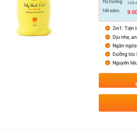
0
Thị trường:
135.
5
sao
Tiết kiệm:
9.0
2in1: Tiện 
Dịu nhẹ, a
Ngăn ngừa 
Dưỡng tóc
Nguyên liệ