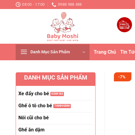
Chuyển
08:00 - 17:00
0988 988 488
đến
nội
dung
Trang Chủ
Tin Tứ
Danh Mục Sản Phẩm
DANH MỤC SẢN PHẨM
-7%
Xe đẩy cho bé
Ghế ô tô cho bé
Nôi cũi cho bé
Ghế ăn dặm