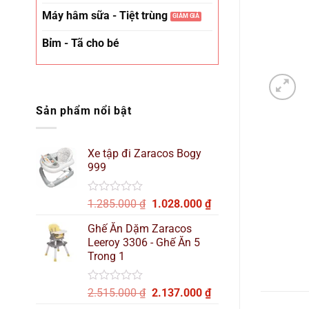
Máy hâm sữa - Tiệt trùng
Bỉm - Tã cho bé
Sản phẩm nổi bật
Xe tập đi Zaracos Bogy
999
Được
Giá
Giá
1.285.000
₫
1.028.000
₫
xếp
gốc
hiện
hạng
Ghế Ăn Dặm Zaracos
là:
tại
0
Leeroy 3306 - Ghế Ăn 5
1.285.000 ₫.
là:
5
Trong 1
sao
1.028.000 ₫.
Được
Giá
Giá
2.515.000
₫
2.137.000
₫
xếp
gốc
hiện