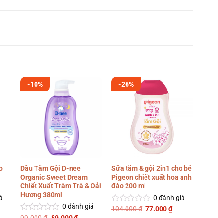
-10%
-26%
-7
o
Dầu Tắm Gội D-nee
Sữa tắm & gội 2in1 cho bé
Sữa 
E
Organic Sweet Dream
Pigeon chiết xuất hoa anh
1 50
Chiết Xuất Tràm Trà & Oải
đào 200 ml
Hương 380ml
á
0
đánh giá
135.
Đượ
0
đánh giá
iá
Giá
Giá
xếp
104.000
₫
77.000
₫
Được
iện
gốc
hiện
hạng
Giá
Giá
xếp
99.000
₫
89.000
₫