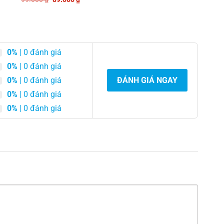
Được
i
là:
tại
gốc
hiện
0
hạng
xếp
:
104.000 ₫.
là:
là:
tại
5
0
hạng
54.000 ₫.
77.000 ₫.
99.000 ₫.
là:
sao
5
0
89.000 ₫.
sao
5
sao
0%
| 0 đánh giá
0%
| 0 đánh giá
0%
| 0 đánh giá
ĐÁNH GIÁ NGAY
0%
| 0 đánh giá
0%
| 0 đánh giá