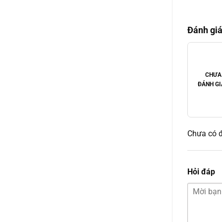
hạng
0
5
Đánh giá
sao
CHƯA
ĐÁNH GI
Chưa có đ
Hỏi đáp