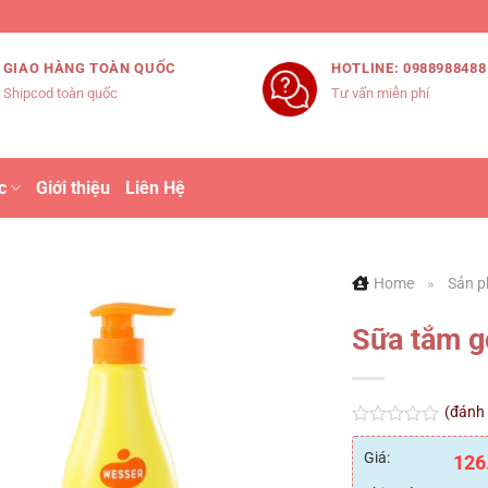
GIAO HÀNG TOÀN QUỐC
HOTLINE: 0988988488
Shipcod toàn quốc
Tư vấn miễn phí
c
Giới thiệu
Liên Hệ
Home
»
Sản p
Sữa tắm g
(đánh
Được
xếp
Giá:
126
hạng