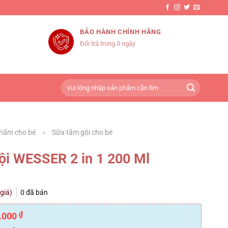
BẢO HÀNH CHÍNH HÃNG
Đổi trả trong 3 ngày
Tìm
kiếm:
hẩm cho bé
»
Sữa tắm gội cho bé
ội WESSER 2 in 1 200 Ml
 giá)
0
đã bán
₫
.000