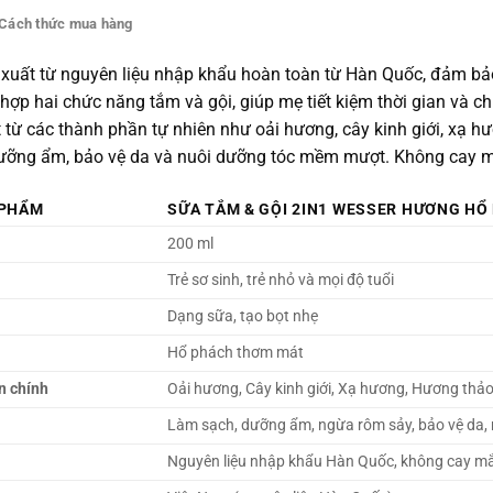
Cách thức mua hàng
xuất từ nguyên liệu nhập khẩu hoàn toàn từ Hàn Quốc, đảm bảo
hợp hai chức năng tắm và gội, giúp mẹ tiết kiệm thời gian và ch
t từ các thành phần tự nhiên như oải hương, cây kinh giới, xạ 
ỡng ẩm, bảo vệ da và nuôi dưỡng tóc mềm mượt. Không cay mắt,
 PHẨM
SỮA TẮM & GỘI 2IN1 WESSER HƯƠNG HỔ
200 ml
Trẻ sơ sinh, trẻ nhỏ và mọi độ tuổi
Dạng sữa, tạo bọt nhẹ
Hổ phách thơm mát
n chính
Oải hương, Cây kinh giới, Xạ hương, Hương thả
Làm sạch, dưỡng ẩm, ngừa rôm sảy, bảo vệ da,
Nguyên liệu nhập khẩu Hàn Quốc, không cay m