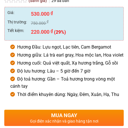
(đánh giá)
29
đã bán
Được
xếp
Giá:
₫
530.000
hạng
0
Thị trường:
₫
750.000
5
sao
Tiết kiệm:
₫
220.000
(29%)
Hương Đầu: Lựu ngọt, Lạc tiên, Cam Bergamot
Hương giữa: Lá trà earl gray, Hoa mộc lan, Hoa violet
Hương cuối: Quả việt quất, Xạ hương trắng, Gỗ sồi
Độ lưu hương: Lâu – 5 giờ đến 7 giờ
Độ toả hương: Gần – Toả hương trong vòng một
cánh tay
Thời điểm khuyên dùng: Ngày, Đêm, Xuân, Hạ, Thu
MUA NGAY
Gọi điện xác nhận và giao hàng tận nơi