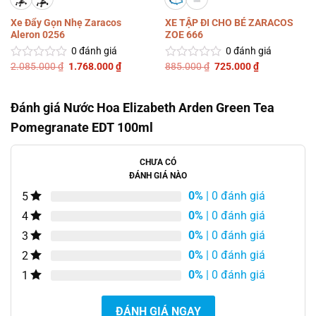
Xe Đẩy Gọn Nhẹ Zaracos
XE TẬP ĐI CHO BÉ ZARACOS
Aleron 0256
ZOE 666
0
đánh giá
0
đánh giá
Giá
Giá
Giá
Giá
2.085.000
₫
1.768.000
₫
885.000
₫
725.000
₫
Được
Được
gốc
hiện
gốc
hiện
xếp
xếp
là:
tại
là:
tại
hạng
hạng
2.085.000 ₫.
là:
885.000 ₫.
là:
0
0
1.768.000 ₫.
725.000 ₫.
Đánh giá Nước Hoa Elizabeth Arden Green Tea
5
5
sao
sao
Pomegranate EDT 100ml
CHƯA CÓ
ĐÁNH GIÁ NÀO
0%
| 0 đánh giá
5
0%
| 0 đánh giá
4
0%
| 0 đánh giá
3
0%
| 0 đánh giá
2
0%
| 0 đánh giá
1
ĐÁNH GIÁ NGAY