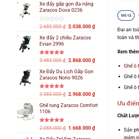
hạng
Xe đẩy gấp gọn đa năng
là:
tại
0
Zaracos Dova 0236
2.515.000 ₫.
là:
5
Mô tả
sao
2.137.000 ₫.
Được
Giá
Giá
2.685.000
₫
2.038.000
₫
Đai an to
xếp
gốc
hiện
hạng
toàn và t
Xe đẩy 2 chiều Zaracos
là:
tại
0
Evian 2996
2.685.000 ₫.
là:
5
sao
Xem thê
2.038.000 ₫.
Được xếp
Giá
Giá
3.485.000
₫
2.868.000
₫
hạng
5.00
Ghế ô 
gốc
hiện
5 sao
Xe Đẩy Du Lịch Gấp Gọn
là:
tại
Ghế ô 
Zaracos Norio 9026
3.485.000 ₫.
là:
2.868.000 ₫.
Ghế ô 
Được xếp
Giá
Giá
3.585.000
₫
2.968.000
₫
hạng
5.00
gốc
hiện
Ưu điể
5 sao
Ghế rung Zaracos Comfort
là:
tại
1106
3.585.000 ₫.
là:
Chất Lượn
2.968.000 ₫.
Được xếp
Giá
Giá
2.085.000
₫
1.668.000
₫
Sản ph
hạng
5.00
gốc
hiện
5 sao
giảm r