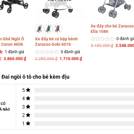
Xe đẩy cho bé Zaracos
Ella 1086
0
đánh gi
m Ghế Ngồi Ô
Xe đẩy bé có bập bênh
 Coron 4606
Zaracos Gobi 6016
Giá
3.185.000
₫
2.548.00
Được
gốc
xếp
1
đánh giá
0
đánh giá
là:
hạng
3.185.000
Giá
Giá
Giá
Giá
₫
3.860.000
₫
2.285.000
₫
1.710.000
₫
Được
0
gốc
hiện
gốc
hiện
xếp
5
là:
tại
là:
tại
hạng
sao
4.785.000 ₫.
là:
2.285.000 ₫.
là:
0
3.860.000 ₫.
1.710.000 ₫.
 Đai ngồi ô tô cho bé kèm địu
5
sao
5
4
 CÓ
3
Á NÀO
2
1