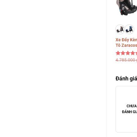
Xe Đẩy Kè
Tô Zaracos
4.785.000
Được xếp
hạng
5.00
5 sao
Đánh giá
CHƯA
ĐÁNH GI