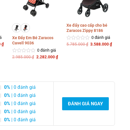
Xe đẩy cao cấp cho bé
Xe t
Zaracos Zippy 8186
999
á
0
đánh giá
Xe Đẩy Em Bé Zaracos
Cavell 9036
Giá
Giá
Giá
0
₫
5.785.000
₫
3.588.000
₫
1.28
Được
Đượ
hiện
gốc
hiện
xếp
xếp
0
đánh giá
tại
là:
tại
hạng
hạng
 ₫.
là:
5.785.000 ₫.
là:
Giá
Giá
2.985.000
₫
2.282.000
₫
Được
0
0
2.548.000 ₫.
3.588.000
gốc
hiện
xếp
5
5
là:
tại
hạng
sao
sao
2.985.000 ₫.
là:
0
2.282.000 ₫.
5
sao
0%
| 0 đánh giá
0%
| 0 đánh giá
0%
| 0 đánh giá
ĐÁNH GIÁ NGAY
0%
| 0 đánh giá
0%
| 0 đánh giá