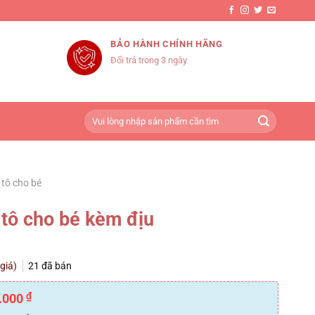
BẢO HÀNH CHÍNH HÃNG
Đổi trả trong 3 ngày
Tìm
kiếm:
 tô cho bé
 tô cho bé kèm địu
 giá)
21
đã bán
₫
.000