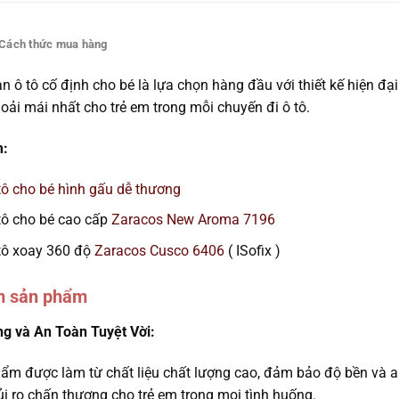
Cách thức mua hàng
àn ô tô cố định cho bé là lựa chọn hàng đầu với thiết kế hiện đạ
hoải mái nhất cho trẻ em trong mỗi chuyến đi ô tô.
m:
tô cho bé hình gấu dễ thương
tô cho bé cao cấp
Zaracos New Aroma 7196
tô xoay 360 độ
Zaracos Cusco 6406
( ISofix )
m sản phẩm
g và An Toàn Tuyệt Vời:
ẩm được làm từ chất liệu chất lượng cao, đảm bảo độ bền và an
ủi ro chấn thương cho trẻ em trong mọi tình huống.