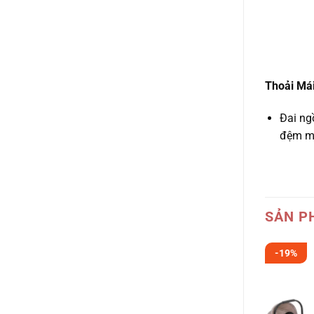
Thoải Má
Đai ng
đệm mú
SẢN P
-19%