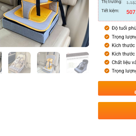
0
Thị trường:
1.15
5
sao
Tiết kiệm:
507
Độ tuổi phù
Trọng lượn
Kích thước
Kích thước
Chất liệu v
Trọng lượn