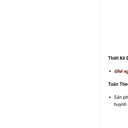
Thiết Kế 
Ghế ng
Tuân The
Sản ph
huynh 