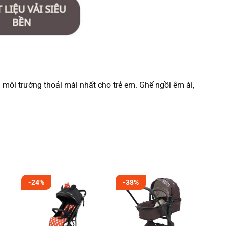
a môi trường thoải mái nhất cho trẻ em. Ghế ngồi êm ái,
-24%
-38%
-2