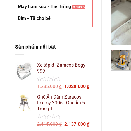
Máy hâm sữa - Tiệt trùng
Bỉm - Tã cho bé
Sản phẩm nổi bật
Xe tập đi Zaracos Bogy
999
Được
Giá
Giá
1.285.000
₫
1.028.000
₫
xếp
gốc
hiện
hạng
Ghế Ăn Dặm Zaracos
là:
tại
0
Leeroy 3306 - Ghế Ăn 5
1.285.000 ₫.
là:
5
Trong 1
sao
1.028.000 ₫.
Được
Giá
Giá
2.515.000
₫
2.137.000
₫
xếp
gốc
hiện