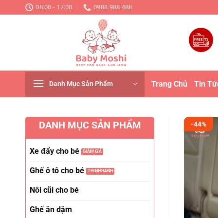
Chuyển
08:00 - 17:00
0988 988 488
đến
nội
dung
Trang Chủ
Tin Tứ
Danh Mục Sản Phẩm
DANH MỤC SẢN PHẨM
-44%
Xe đẩy cho bé
Ghế ô tô cho bé
Nôi cũi cho bé
Ghế ăn dặm