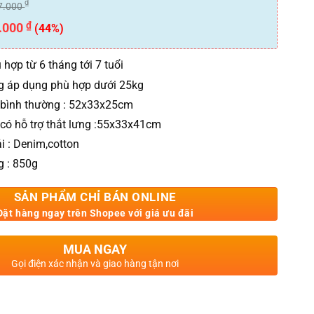
₫
7.000
₫
.000
(44%)
 hợp từ 6 tháng tới 7 tuổi
g áp dụng phù hợp dưới 25kg
 bình thường : 52x33x25cm
 có hỗ trợ thắt lưng :55x33x41cm
ải : Denim,cotton
g : 850g
SẢN PHẨM CHỈ BÁN ONLINE
Đặt hàng ngay trên Shopee với giá ưu đãi
MUA NGAY
Gọi điện xác nhận và giao hàng tận nơi