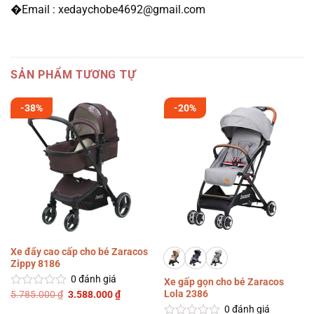
�Email : xedaychobe4692@gmail.com
SẢN PHẨM TƯƠNG TỰ
-38%
-20%
Xe đẩy cao cấp cho bé Zaracos
Zippy 8186
0
đánh giá
Xe gấp gọn cho bé Zaracos
Lola 2386
Giá
Giá
5.785.000
₫
3.588.000
₫
Được
gốc
hiện
xếp
0
đánh giá
là:
tại