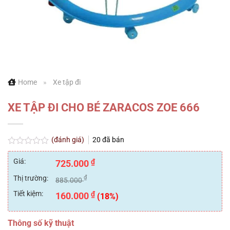
Home
»
Xe tập đi
XE TẬP ĐI CHO BÉ ZARACOS ZOE 666
(đánh giá)
20
đã bán
Được
xếp
Giá:
₫
725.000
hạng
0
Thị trường:
₫
885.000
5
sao
Tiết kiệm:
₫
160.000
(18%)
Thông số kỹ thuật