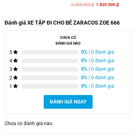
hạng
5.785.000 ₫.
là:
Giá
Giá
2.285.000
₫
1.830.000
₫
Được
0
3.588.000 ₫.
gốc
hiện
xếp
5
là:
tại
hạng
2.285.000 ₫.
là:
sao
0
1.830.00
Đánh giá XE TẬP ĐI CHO BÉ ZARACOS ZOE 666
5
sao
CHƯA CÓ
ĐÁNH GIÁ NÀO
0%
| 0 đánh giá
5
0%
| 0 đánh giá
4
0%
| 0 đánh giá
3
0%
| 0 đánh giá
2
0%
| 0 đánh giá
1
ĐÁNH GIÁ NGAY
Chưa có đánh giá nào.