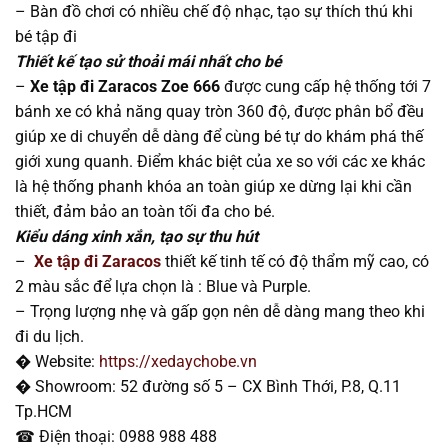
– Bàn đồ chơi có nhiều chế độ nhạc, tạo sự thích thú khi
bé tập đi
Thiết kế tạo sử thoải mái nhất cho bé
–
Xe tập đi Zaracos Zoe 666
được cung cấp hệ thống tới 7
bánh xe có khả năng quay tròn 360 độ, được phân bổ đều
giúp xe di chuyển dễ dàng để cùng bé tự do khám phá thế
giới xung quanh. Điểm khác biệt của xe so với các xe khác
là hệ thống phanh khóa an toàn giúp xe dừng lại khi cần
thiết, đảm bảo an toàn tối đa cho bé.
Kiểu dáng xinh xắn, tạo sự thu hút
–
Xe tập đi Zaracos
thiết kế tinh tế có độ thẩm mỹ cao, có
2 màu sắc để lựa chọn là : Blue và Purple.
– Trọng lượng nhẹ và gấp gọn nên dễ dàng mang theo khi
đi du lịch.
� Website:
https://xedaychobe.vn
� Showroom: 52 đường số 5 – CX Bình Thới, P.8, Q.11
Tp.HCM
☎ Điện thoại: 0988 988 488