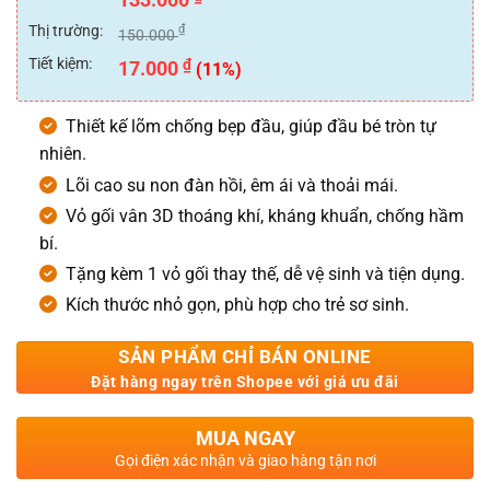
hạng
0
Thị trường:
₫
150.000
5
sao
Tiết kiệm:
₫
17.000
(11%)
Thiết kế lõm chống bẹp đầu, giúp đầu bé tròn tự
nhiên.
Lõi cao su non đàn hồi, êm ái và thoải mái.
Vỏ gối vân 3D thoáng khí, kháng khuẩn, chống hầm
bí.
Tặng kèm 1 vỏ gối thay thế, dễ vệ sinh và tiện dụng.
Kích thước nhỏ gọn, phù hợp cho trẻ sơ sinh.
SẢN PHẨM CHỈ BÁN ONLINE
Đặt hàng ngay trên Shopee với giá ưu đãi
MUA NGAY
Gọi điện xác nhận và giao hàng tận nơi