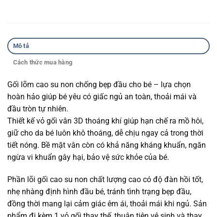
Mô tả
Cách thức mua hàng
Gối lõm cao su non chống bẹp đầu cho bé – lựa chọn
hoàn hảo giúp bé yêu có giấc ngủ an toàn, thoải mái và
đầu tròn tự nhiên.
Thiết kế vỏ gối vân 3D thoáng khí giúp hạn chế ra mồ hôi,
giữ cho da bé luôn khô thoáng, dễ chịu ngay cả trong thời
tiết nóng. Bề mặt vân còn có khả năng kháng khuẩn, ngăn
ngừa vi khuẩn gây hại, bảo vệ sức khỏe của bé.
Phần lõi gối cao su non chất lượng cao có độ đàn hồi tốt,
nhẹ nhàng định hình đầu bé, tránh tình trạng bẹp đầu,
đồng thời mang lại cảm giác êm ái, thoải mái khi ngủ. Sản
phẩm đi kèm 1 vỏ gối thay thế, thuận tiện vệ sinh và thay