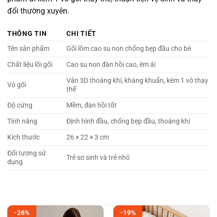
đổi thường xuyên.
THÔNG TIN
CHI TIẾT
Tên sản phẩm
Gối lõm cao su non chống bẹp đầu cho bé
Chất liệu lõi gối
Cao su non đàn hồi cao, êm ái
Vân 3D thoáng khí, kháng khuẩn, kèm 1 vỏ thay
Vỏ gối
thế
Độ cứng
Mềm, đàn hồi tốt
Tính năng
Định hình đầu, chống bẹp đầu, thoáng khí
Kích thước
26 × 22 × 3 cm
Đối tượng sử
Trẻ sơ sinh và trẻ nhỏ
dụng
-26%
-19%