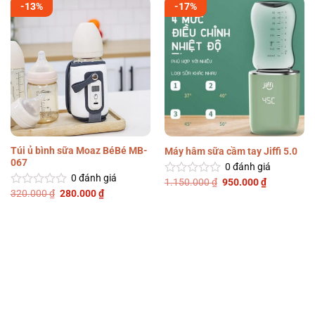
-13%
-17%
Túi ủ bình sữa Moaz BéBé MB-
Máy hâm sữa cầm tay Jiffi 5.0
067
0
đánh giá
0
đánh giá
Giá
Giá
1.150.000
₫
950.000
₫
Được
gốc
hiện
Giá
Giá
320.000
₫
280.000
₫
xếp
Được
là:
tại
gốc
hiện
hạng
xếp
1.150.000 ₫.
là:
là:
tại
0
hạng
950.000 ₫.
320.000 ₫.
là:
5
0
280.000 ₫.
sao
5
sao