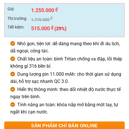
Được
xếp
Giá:
₫
1.255.000
hạng
0
Thị trường:
₫
1.770.000
5
sao
Tiết kiệm:
₫
515.000
(29%)
Nhỏ gọn, tiện lợi: dễ dàng mang theo khi đi du lịch,
dã ngoại, công tác.
Chất liệu an toàn: bình Tritan chống va đập, lõi thép
không gỉ 316 bền bỉ.
Dung lượng pin 11.000 mAh: cho thời gian sử dụng
dài, hỗ trợ sạc nhanh QC 3.0.
Hiển thị thông minh: theo dõi nhiệt độ nước thực tế
ngay trên bình.
Tính năng an toàn: khóa nắp mở bằng một tay, tự
ngắt khi cạn nước.
SẢN PHẨM CHỈ BÁN ONLINE