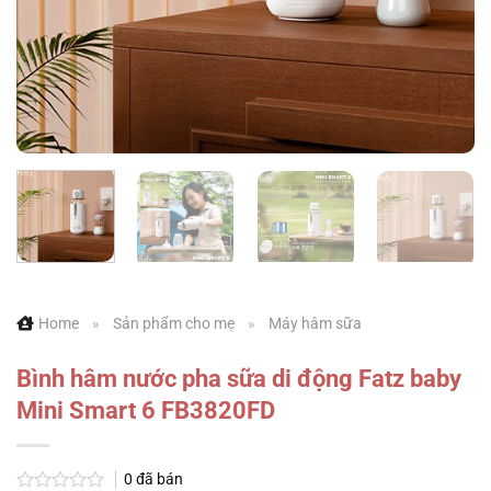
Home
»
Sản phẩm cho mẹ
»
Máy hâm sữa
Bình hâm nước pha sữa di động Fatz baby
Mini Smart 6 FB3820FD
0
đã bán