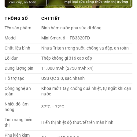
THÔNG SỐ
CHI TIẾT
Tên sản phẩm
Bình hâm nước pha sữa di động
Model
Mini Smart 6 – FB3820FD
Chất liệu bình
Nhựa Tritan trong suốt, chống va đập, an toàn
Lõi đun
Thép không gỉ 316 cao cấp
Dung lượng pin
11.000 mAh (2750 mAh x4)
Hỗ trợ sạc
USB QC 3.0, sạc nhanh
Công nghệ an
Khóa mở 1 tay, chống quá nhiệt, tự ngắt khi cạn
toàn
nước
Nhiệt độ làm
37°C – 72°C
nóng
Tính năng hiển
Hiển thị nhiệt độ thực tế trên màn hình
thị
Phụ kiện kèm