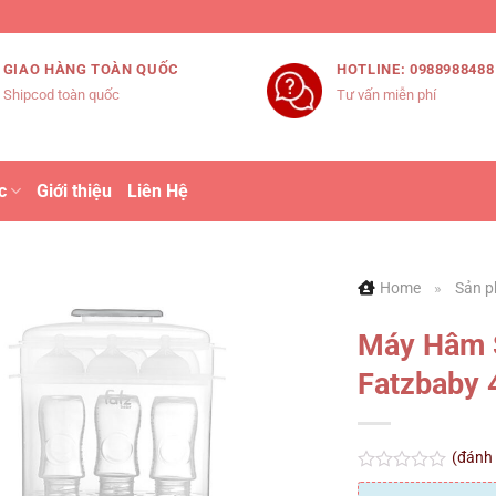
GIAO HÀNG TOÀN QUỐC
HOTLINE: 0988988488
Shipcod toàn quốc
Tư vấn miễn phí
c
Giới thiệu
Liên Hệ
Home
»
Sản 
Máy Hâm S
Fatzbaby 4
(đánh
Được