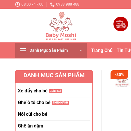
Chuyển
08:00 - 17:00
0988 988 488
đến
nội
dung
Trang Chủ
Tin Tứ
Danh Mục Sản Phẩm
DANH MỤC SẢN PHẨM
-30%
Xe đẩy cho bé
Ghế ô tô cho bé
Nôi cũi cho bé
Ghế ăn dặm