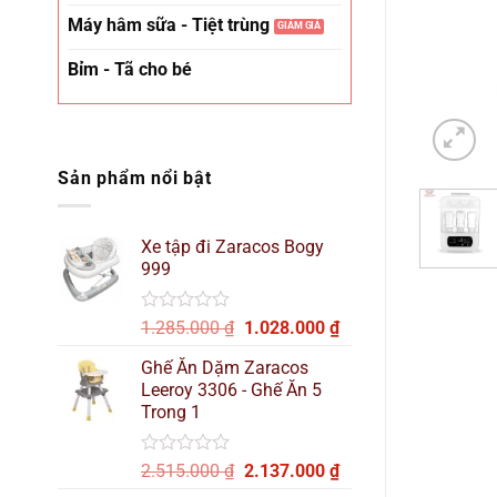
Máy hâm sữa - Tiệt trùng
Bỉm - Tã cho bé
Sản phẩm nổi bật
Xe tập đi Zaracos Bogy
999
Được
Giá
Giá
1.285.000
₫
1.028.000
₫
xếp
gốc
hiện
hạng
Ghế Ăn Dặm Zaracos
là:
tại
0
Leeroy 3306 - Ghế Ăn 5
1.285.000 ₫.
là:
5
Trong 1
sao
1.028.000 ₫.
Được
Giá
Giá
2.515.000
₫
2.137.000
₫
xếp
gốc
hiện