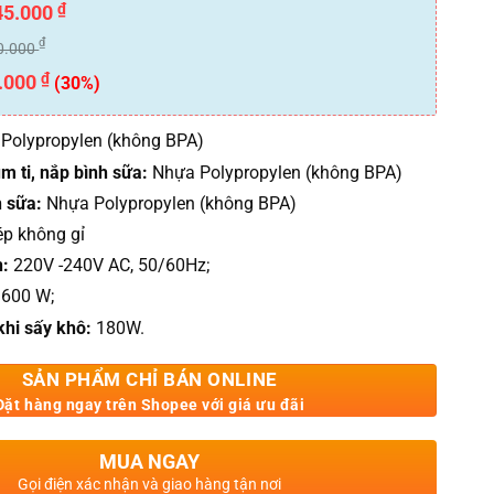
₫
45.000
₫
0.000
₫
.000
(30%)
Polypropylen (không BPA)
m ti, nắp bình sữa:
Nhựa Polypropylen (không BPA)
h sữa:
Nhựa Polypropylen (không BPA)
ép không gỉ
n:
220V -240V AC, 50/60Hz;
600 W;
khi sấy khô:
180W.
SẢN PHẨM CHỈ BÁN ONLINE
Đặt hàng ngay trên Shopee với giá ưu đãi
MUA NGAY
Gọi điện xác nhận và giao hàng tận nơi