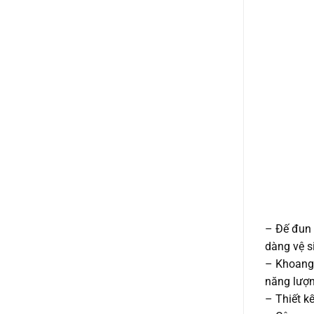
– Đế đun 
dàng vệ s
– Khoang 
năng lượn
– Thiết k