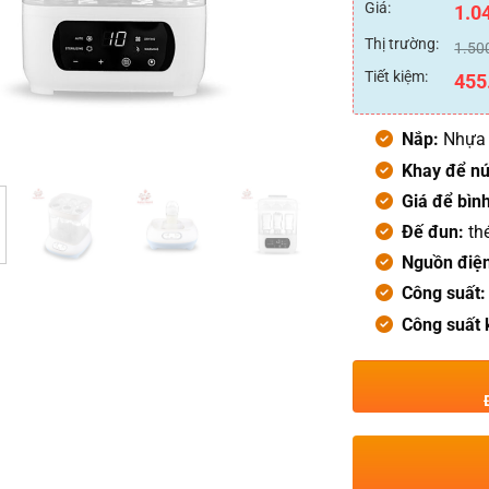
xếp
Giá:
1.0
hạng
0
Thị trường:
1.50
5
sao
Tiết kiệm:
455
Nắp:
Nhựa 
Khay để nú
Giá để bìn
Đế đun:
th
Nguồn điệ
Công suất:
Công suất 