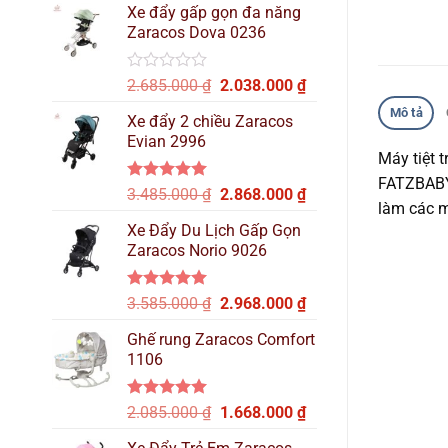
hạng
Xe đẩy gấp gọn đa năng
là:
tại
0
Zaracos Dova 0236
2.515.000 ₫.
là:
5
sao
2.137.000 ₫.
Được
Giá
Giá
2.685.000
₫
2.038.000
₫
xếp
gốc
hiện
Mô tả
hạng
Xe đẩy 2 chiều Zaracos
là:
tại
0
Evian 2996
2.685.000 ₫.
là:
5
Máy tiệt 
sao
2.038.000 ₫.
FATZBABY 
Được xếp
Giá
Giá
3.485.000
₫
2.868.000
₫
làm các m
hạng
5.00
gốc
hiện
5 sao
Xe Đẩy Du Lịch Gấp Gọn
là:
tại
Zaracos Norio 9026
3.485.000 ₫.
là:
2.868.000 ₫.
Được xếp
Giá
Giá
3.585.000
₫
2.968.000
₫
hạng
5.00
gốc
hiện
5 sao
Ghế rung Zaracos Comfort
là:
tại
1106
3.585.000 ₫.
là:
2.968.000 ₫.
Được xếp
Giá
Giá
2.085.000
₫
1.668.000
₫
hạng
5.00
gốc
hiện
5 sao