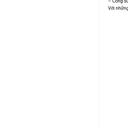
– Công su
Với những