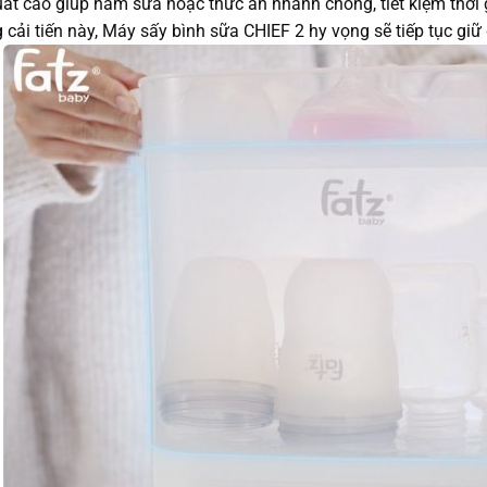
ất cao giúp hâm sữa hoặc thức ăn nhanh chóng, tiết kiệm thời 
 cải tiến này, Máy sấy bình sữa CHIEF 2 hy vọng sẽ tiếp tục gi