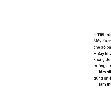
–
Tiệt tr
Máy được 
chế độ bả
–
Sấy kh
không để 
trường ẩm
–
Hâm sữ
đúng nhiệ
–
Hâm th