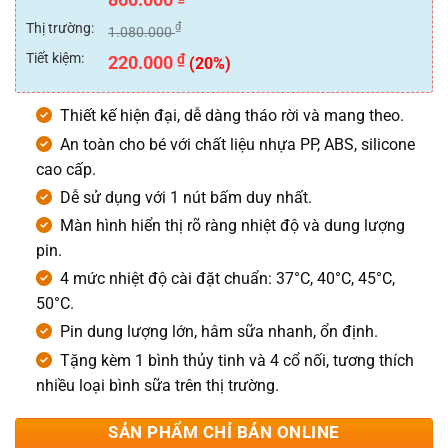
hạng
0
Thị trường:
₫
1.080.000
5
sao
Tiết kiệm:
₫
220.000
(20%)
Thiết kế hiện đại, dễ dàng tháo rời và mang theo.
An toàn cho bé với chất liệu nhựa PP, ABS, silicone
cao cấp.
Dễ sử dụng với 1 nút bấm duy nhất.
Màn hình hiển thị rõ ràng nhiệt độ và dung lượng
pin.
4 mức nhiệt độ cài đặt chuẩn: 37°C, 40°C, 45°C,
50°C.
Pin dung lượng lớn, hâm sữa nhanh, ổn định.
Tặng kèm 1 bình thủy tinh và 4 cổ nối, tương thích
nhiều loại bình sữa trên thị trường.
SẢN PHẨM CHỈ BÁN ONLINE