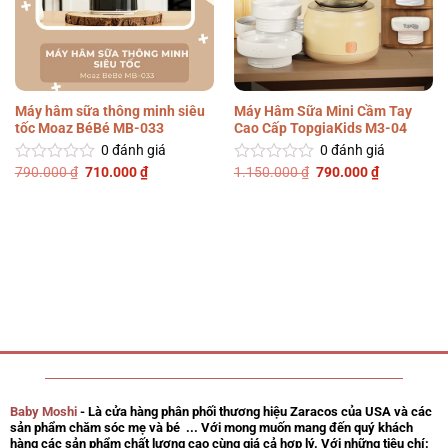
Máy hâm sữa thông minh siêu
Máy Hâm Sữa Mini Cầm Tay
tốc Moaz BéBé MB-033
Cao Cấp TopgiaKids M3-04
0
đánh giá
0
đánh giá
Giá
Giá
Giá
Giá
790.000
₫
710.000
₫
1.150.000
₫
790.000
₫
Được
Được
gốc
hiện
gốc
hiện
xếp
xếp
là:
tại
là:
tại
hạng
hạng
790.000 ₫.
là:
1.150.000 ₫.
là:
0
0
710.000 ₫.
790.000 ₫.
5
5
sao
sao
Baby Moshi
- Là cửa hàng phân phối thương hiệu Zaracos của USA và các
sản phẩm chăm sóc mẹ và bé ... Với mong muốn mang đến quý khách
hàng các sản phẩm chất lượng cao cùng giá cả hợp lý. Với những tiêu chí: