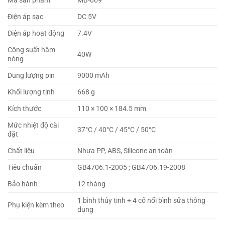
Mã sản phẩm
MB-069
Điện áp sạc
DC 5V
Điện áp hoạt động
7.4V
Công suất hâm
40W
nóng
Dung lượng pin
9000 mAh
Khối lượng tịnh
668 g
Kích thước
110 × 100 × 184.5 mm
Mức nhiệt độ cài
37°C / 40°C / 45°C / 50°C
đặt
Chất liệu
Nhựa PP, ABS, Silicone an toàn
Tiêu chuẩn
GB4706.1-2005 ; GB4706.19-2008
Bảo hành
12 tháng
1 bình thủy tinh + 4 cổ nối bình sữa thông
Phụ kiện kèm theo
dụng