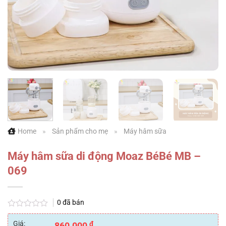
Home
»
Sản phẩm cho mẹ
»
Máy hâm sữa
Máy hâm sữa di động Moaz BéBé MB –
069
0
đã bán
Được
xếp
Giá:
₫
860.000