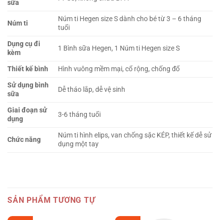
sữa
Núm ti Hegen size S dành cho bé từ 3 – 6 tháng
Núm ti
tuổi
Dụng cụ đi
1 Bình sữa Hegen, 1 Núm ti Hegen size S
kèm
Thiết kế bình
Hình vuông mềm mại, cổ rộng, chống đổ
Sử dụng bình
Dễ tháo lắp, dễ vệ sinh
sữa
Giai đoạn sử
3-6 tháng tuổi
dụng
Núm ti hình elips, van chống sặc KÉP, thiết kế dễ sử
Chức năng
dụng một tay
SẢN PHẨM TƯƠNG TỰ