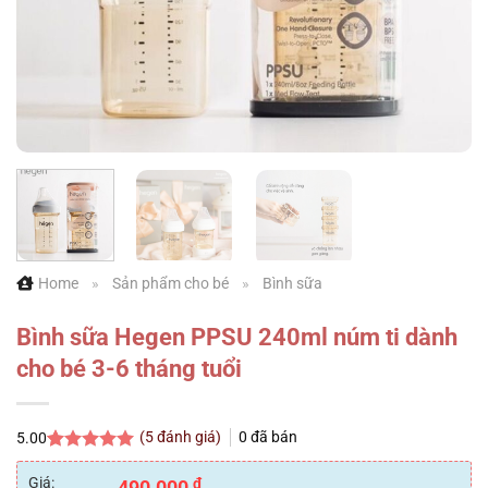
Home
»
Sản phẩm cho bé
»
Bình sữa
Bình sữa Hegen PPSU 240ml núm ti dành
cho bé 3-6 tháng tuổi
(
5
đánh giá)
0
đã bán
5.00
5.00
5
trên 5
dựa trên
Giá:
₫
490.000