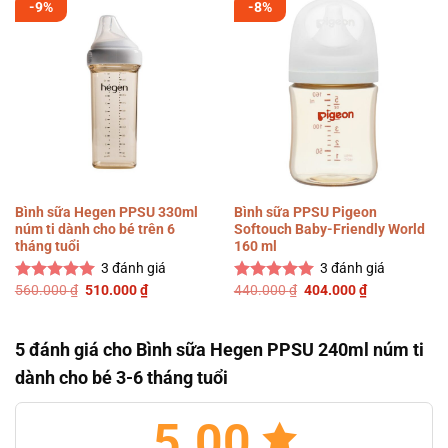
-9%
-8%
Bình sữa Hegen PPSU 330ml
Bình sữa PPSU Pigeon
núm ti dành cho bé trên 6
Softouch Baby-Friendly World
tháng tuổi
160 ml
3
đánh giá
3
đánh giá
Giá
Giá
Giá
Giá
560.000
₫
510.000
₫
440.000
₫
404.000
₫
Được xếp
Được xếp
gốc
hiện
gốc
hiện
hạng
5.00
hạng
5.00
là:
tại
là:
tại
5 sao
5 sao
560.000 ₫.
là:
440.000 ₫.
là:
510.000 ₫.
404.000 ₫.
5 đánh giá cho
Bình sữa Hegen PPSU 240ml núm ti
dành cho bé 3-6 tháng tuổi
5.00