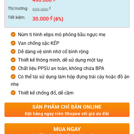
đánh giá
Thị trường:
₫
520.000
Tiết kiệm:
₫
30.000
(6%)
Núm ti hình elips mô phỏng bầu ngực mẹ
Van chống sặc KÉP
Dễ dàng vệ sinh nhờ cổ bình rộng
Thiết kế thông minh, dễ sử dụng một tay
Chất liệu PPSU an toàn, không chứa BPA
Có thể tái sử dụng làm hộp đựng trái cây hoặc đồ ăn
nhẹ
Thiết kế chống đổ, dễ cầm
SẢN PHẨM CHỈ BÁN ONLINE
Đặt hàng ngay trên Shopee với giá ưu đãi
MUA NGAY