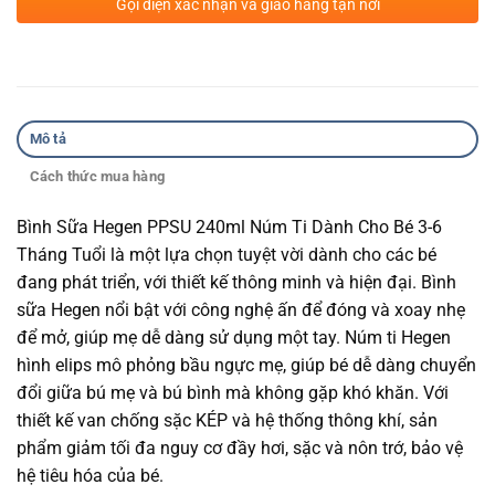
Gọi điện xác nhận và giao hàng tận nơi
Mô tả
Cách thức mua hàng
Bình Sữa Hegen PPSU 240ml Núm Ti Dành Cho Bé 3-6
Tháng Tuổi là một lựa chọn tuyệt vời dành cho các bé
đang phát triển, với thiết kế thông minh và hiện đại. Bình
sữa Hegen nổi bật với công nghệ ấn để đóng và xoay nhẹ
để mở, giúp mẹ dễ dàng sử dụng một tay. Núm ti Hegen
hình elips mô phỏng bầu ngực mẹ, giúp bé dễ dàng chuyển
đổi giữa bú mẹ và bú bình mà không gặp khó khăn. Với
thiết kế van chống sặc KÉP và hệ thống thông khí, sản
phẩm giảm tối đa nguy cơ đầy hơi, sặc và nôn trớ, bảo vệ
hệ tiêu hóa của bé.