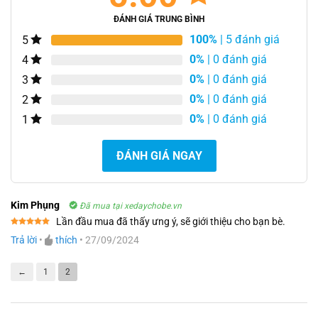
ĐÁNH GIÁ TRUNG BÌNH
100%
| 5 đánh giá
5
0%
| 0 đánh giá
4
0%
| 0 đánh giá
3
0%
| 0 đánh giá
2
0%
| 0 đánh giá
1
ĐÁNH GIÁ NGAY
Kim Phụng
Đã mua tại xedaychobe.vn
Lần đầu mua đã thấy ưng ý, sẽ giới thiệu cho bạn bè.
Được xếp
Trả lời
•
thích
•
27/09/2024
hạng
5
5
sao
←
1
2