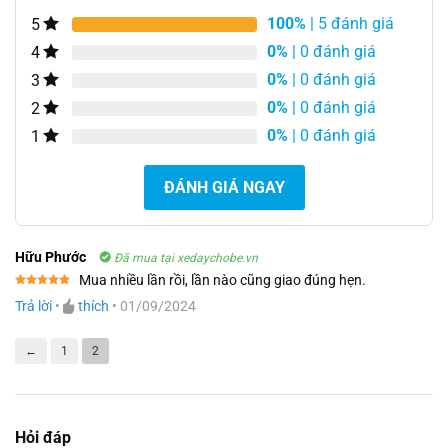
100%
| 5 đánh giá
5
0%
| 0 đánh giá
4
0%
| 0 đánh giá
3
0%
| 0 đánh giá
2
0%
| 0 đánh giá
1
ĐÁNH GIÁ NGAY
Hữu Phước
Đã mua tại xedaychobe.vn
Mua nhiều lần rồi, lần nào cũng giao đúng hẹn.
Được xếp
Trả lời
•
thích
•
01/09/2024
hạng
5
5
sao
←
1
2
Hỏi đáp