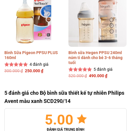
Bình Sữa Pigeon PPSU PLUS
Bình sữa Hegen PPSU 240ml
160ml
núm ti dành cho bé 3-6 tháng
tuổi
4
đánh giá
5
đánh giá
Giá
Giá
300.000
₫
250.000
₫
Được xếp
gốc
hiện
Giá
Giá
520.000
₫
490.000
₫
hạng
5.00
Được xếp
là:
tại
gốc
hiện
5 sao
hạng
5.00
300.000 ₫.
là:
là:
tại
250.000 ₫.
5 sao
520.000 ₫.
là:
490.000 ₫.
5 đánh giá cho
Bộ bình sữa thiết kế tự nhiên Philips
Avent màu xanh SCD290/14
5.00
ĐÁNH GIÁ TRUNG BÌNH