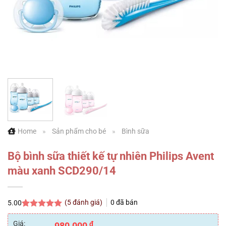
Home
»
Sản phẩm cho bé
»
Bình sữa
Bộ bình sữa thiết kế tự nhiên Philips Avent
màu xanh SCD290/14
(
5
đánh giá)
0
đã bán
5.00
5.00
5
trên 5
dựa trên
Giá:
₫
980.000