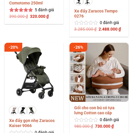
Comotomo 250ml
5
đánh giá
Xe đẩy Zaracos Tempo
0276
Giá
Giá
390.000
₫
320.000
₫
Được xếp
gốc
hiện
hạng
5.00
0
đánh giá
là:
tại
5 sao
390.000 ₫.
là:
Giá
Giá
3.285.000
₫
2.488.000
₫
Được
320.000 ₫.
gốc
hiện
xếp
là:
tại
hạng
3.285.000 ₫.
là:
0
2.488.
-20%
-26%
5
sao
Gối cho con bú có tựa
lưng Cotton cao cấp
0
đánh giá
Xe đẩy gọn nhẹ Zaracos
Kaiser 9066
Giá
Giá
980.000
₫
730.000
₫
Được
gốc
hiện
xếp
0
đánh giá