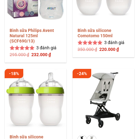
Bình sữa Philips Avent
Bình sữa silicone
Natural 125ml
Comotomo 150ml
(SCF690/13)
3
đánh giá
3
đánh giá
Giá
Giá
350.000
₫
220.000
₫
Được xếp
gốc
hiện
Giá
Giá
295.000
₫
232.000
₫
hạng
5.00
Được xếp
là:
tại
gốc
hiện
5 sao
hạng
5.00
350.000 ₫.
là:
là:
tại
5 sao
220.000 ₫
295.000 ₫.
là:
232.000 ₫.
-18%
-24%
Bình sữa silicone