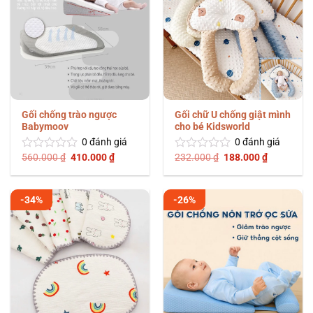
Gối chống trào ngược
Gối chữ U chống giật mình
Babymoov
cho bé Kidsworld
0
đánh giá
0
đánh giá
Giá
Giá
Giá
Giá
560.000
₫
410.000
₫
232.000
₫
188.000
₫
Được
Được
gốc
hiện
gốc
hiện
xếp
xếp
là:
tại
là:
tại
hạng
hạng
560.000 ₫.
là:
232.000 ₫.
là:
0
0
410.000 ₫.
188.000 ₫
-34%
-26%
5
5
sao
sao