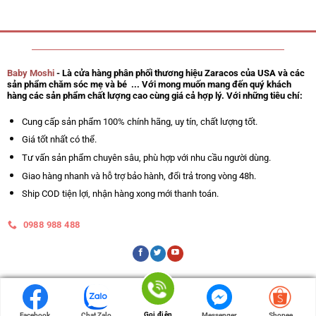
Baby Moshi
- Là cửa hàng phân phối thương hiệu Zaracos của USA và các
sản phẩm chăm sóc mẹ và bé ... Với mong muốn mang đến quý khách
hàng các sản phẩm chất lượng cao cùng giá cả hợp lý. Với những tiêu chí:
Cung cấp sản phẩm 100% chính hãng, uy tín, chất lượng tốt.
Giá tốt nhất có thể.
Tư vấn sản phẩm chuyên sâu, phù hợp với nhu cầu người dùng.
Giao hàng nhanh và hỗ trợ bảo hành, đổi trả trong vòng 48h.
Ship COD tiện lợi, nhận hàng xong mới thanh toán.
0988 988 488
Gọi điện
Gọi điện
Facebook
Facebook
Chat Zalo
Chat Zalo
Messenger
Messenger
Shopee
Shopee