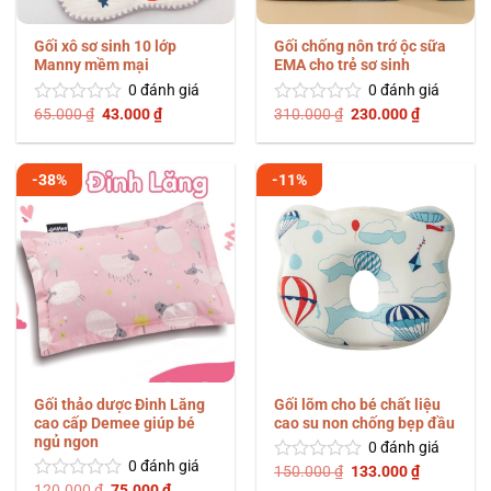
Gối xô sơ sinh 10 lớp
Gối chống nôn trớ ộc sữa
Manny mềm mại
EMA cho trẻ sơ sinh
0
đánh giá
0
đánh giá
Giá
Giá
Giá
Giá
65.000
₫
43.000
₫
310.000
₫
230.000
₫
Được
Được
gốc
hiện
gốc
hiện
xếp
xếp
là:
tại
là:
tại
hạng
hạng
65.000 ₫.
là:
310.000 ₫.
là:
0
0
43.000 ₫.
230.000 ₫
-38%
-11%
5
5
sao
sao
Gối thảo dược Đinh Lăng
Gối lõm cho bé chất liệu
cao cấp Demee giúp bé
cao su non chống bẹp đầu
ngủ ngon
0
đánh giá
0
đánh giá
Giá
Giá
150.000
₫
133.000
₫
Được
gốc
hiện
Giá
Giá
120.000
₫
75.000
₫