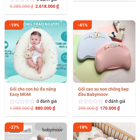
là:
tại
hạng
980.000 ₫.
là:
Giá
Giá
3.285.000
₫
2.618.000
₫
Được
0
730.000 ₫
gốc
hiện
xếp
5
là:
tại
hạng
3.285.000 ₫.
là:
sao
0
2.618.000 ₫.
-19%
-41%
5
sao
Gối cho con bú đa năng
Gối cao su non chống bẹp
Easy MOM
đầu Babymoov
0
đánh giá
0
đánh giá
Giá
Giá
Giá
Giá
1.088.000
₫
880.000
₫
290.000
₫
170.000
₫
Được
Được
gốc
hiện
gốc
hiện
xếp
xếp
là:
tại
là:
tại
hạng
hạng
1.088.000 ₫.
là:
290.000 ₫.
là:
0
0
880.000 ₫.
170.000 ₫
-27%
-19%
5
5
sao
sao