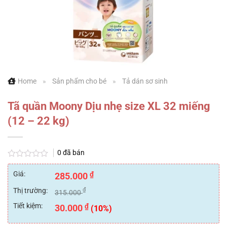
Home
»
Sản phẩm cho bé
»
Tả dán sơ sinh
Tã quần Moony Dịu nhẹ size XL 32 miếng
(12 – 22 kg)
0
đã bán
Được
xếp
Giá:
₫
285.000
hạng
0
Thị trường:
₫
315.000
5
sao
Tiết kiệm:
₫
30.000
(10%)