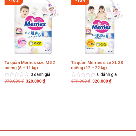
-16%
-16%
Tã quần Merries size M 52
Tã quần Merries size XL 38
miếng (6 – 11 kg)
miếng (12 – 22 kg)
0
đánh giá
0
đánh giá
Giá
Giá
Giá
Giá
379.000
₫
320.000
₫
379.000
₫
320.000
₫
Được
Được
gốc
hiện
gốc
hiện
xếp
xếp
là:
tại
là:
tại
hạng
hạng
379.000 ₫.
là:
379.000 ₫.
là:
0
0
320.000 ₫.
320.000 ₫.
5
5
sao
sao