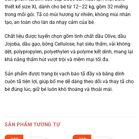
thiết kế size XL dành cho bé từ 12–22 kg, gồm 32 miếng
trong mỗi gói. Tã có mùi hương tự nhiên, không mùi nhân
tạo, an toàn cho làn da nhạy cảm của bé.
Chất liệu được tuyển chọn gồm tinh chất dầu Olive, dầu
Jojoba, dầu gạo, bông Cellulose, hạt siêu thấm, vải không
dệt, polypropylen, polyethylen và polyme kết dính, mang lại
khả năng thấm hút vượt trội và mềm mại tối đa.
Sản phẩm được trang bị vạch báo tã đầy và băng dính
cuộn tã tiện lợi, giúp bố mẹ dễ dàng theo dõi và thay tã cho
bé đúng lúc, giữ bé luôn khô thoáng và thoải mái.
SẢN PHẨM TƯƠNG TỰ