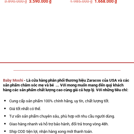
Giá
Giá
Giá
Giá
3.890.000
₫
3.590.000
₫
1.985.000
₫
1.668.000
₫
Được
Được
gốc
hiện
gốc
hiện
xếp
xếp
là:
tại
là:
tại
hạng
hạng
3.890.000 ₫.
là:
1.985.000 ₫.
là:
0
0
3.590.000 ₫.
1.668.00
5
5
sao
sao
Baby Moshi
- Là cửa hàng phân phối thương hiệu Zaracos của USA và các
sản phẩm chăm sóc mẹ và bé ... Với mong muốn mang đến quý khách
hàng các sản phẩm chất lượng cao cùng giá cả hợp lý. Với những tiêu chí:
Cung cấp sản phẩm 100% chính hãng, uy tín, chất lượng tốt.
Giá tốt nhất có thể.
Tư vấn sản phẩm chuyên sâu, phù hợp với nhu cầu người dùng.
Giao hàng nhanh và hỗ trợ bảo hành, đổi trả trong vòng 48h.
Ship COD tiện lợi, nhận hàng xong mới thanh toán.