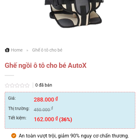
Home
»
Ghế ô tô cho bé
Ghế ngồi ô tô cho bé AutoX
0
đã bán
Được
xếp
Giá:
₫
288.000
hạng
0
Thị trường:
₫
450.000
5
sao
Tiết kiệm:
₫
162.000
(36%)
An toàn vượt trội, giảm 90% nguy cơ chấn thương.