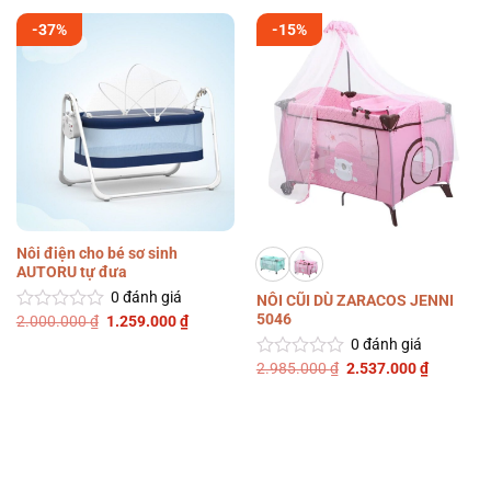
-37%
-15%
Nôi điện cho bé sơ sinh
AUTORU tự đưa
0
đánh giá
NÔI CŨI DÙ ZARACOS JENNI
5046
Giá
Giá
2.000.000
₫
1.259.000
₫
Được
gốc
hiện
xếp
0
đánh giá
là:
tại
hạng
2.000.000 ₫.
là:
Giá
Giá
2.985.000
₫
2.537.000
₫
Được
0
1.259.000 ₫.
gốc
hiện
xếp
5
là:
tại
hạng
2.985.000 ₫.
là:
sao
0
2.537.00
5
sao