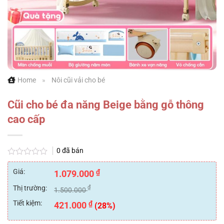
Home
»
Nôi cũi vải cho bé
Cũi cho bé đa năng Beige bằng gỗ thông
cao cấp
0
đã bán
Được
xếp
Giá:
₫
1.079.000
hạng
0
Thị trường:
₫
1.500.000
5
sao
Tiết kiệm:
₫
421.000
(28%)