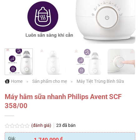
Home
»
Sản phẩm cho mẹ
»
Máy Tiệt Trùng Bình Sữa
Máy hâm sữa nhanh Philips Avent SCF
358/00
(đánh giá)
23
đã bán
Được
xếp
Giá:
₫
1.740.000