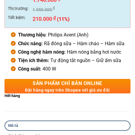
hạng
0
Thị trường:
₫
1.950.000
5
sao
Tiết kiệm:
₫
210.000
(11%)
Thương hiệu
: Philips Avent (Anh)
Chức năng:
Rã đông sữa –
Hâm cháo –
Hâm sữa
Công nghệ hâm nóng:
Hâm nóng bằng hơi nước
Tiện ích thêm:
Tự động tắt nguồn –
Giữ ấm sữa
Công suất:
400 W
SẢN PHẨM CHỈ BÁN ONLINE
Đặt hàng ngay trên Shopee với giá ưu đãi
Hết hàng
Mô tả