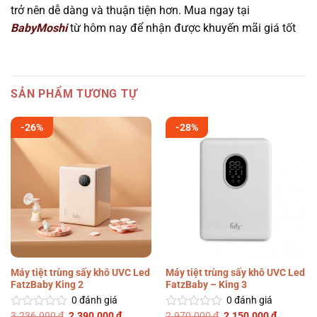
trở nên dễ dàng và thuận tiện hơn. Mua ngay tại
BabyMoshi
từ hôm nay để nhận được khuyến mãi giá tốt
SẢN PHẨM TƯƠNG TỰ
-26%
-28%
Máy tiệt trùng sấy khô UVC Led
Máy tiệt trùng sấy khô UVC Led
FatzBaby King 2
FatzBaby – King 3
0
đánh giá
0
đánh giá
Giá
Giá
Giá
Giá
3.236.000
₫
2.390.000
₫
2.970.000
₫
2.150.000
₫