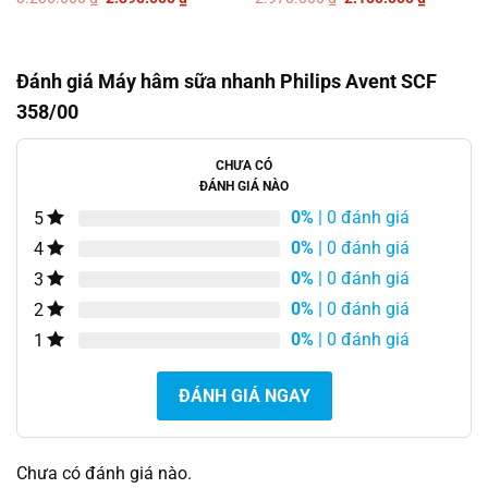
Được
Được
gốc
hiện
gốc
hiện
xếp
xếp
là:
tại
là:
tại
hạng
hạng
3.236.000 ₫.
là:
2.970.000 ₫.
là:
0
0
2.390.000 ₫.
2.150.00
5
5
Đánh giá Máy hâm sữa nhanh Philips Avent SCF
sao
sao
358/00
CHƯA CÓ
ĐÁNH GIÁ NÀO
0%
| 0 đánh giá
5
0%
| 0 đánh giá
4
0%
| 0 đánh giá
3
0%
| 0 đánh giá
2
0%
| 0 đánh giá
1
ĐÁNH GIÁ NGAY
Chưa có đánh giá nào.