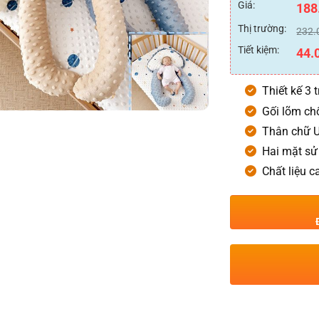
xếp
Giá:
188
hạng
0
Thị trường:
232.
5
sao
Tiết kiệm:
44.
Thiết kế 3 
Gối lõm chố
Thân chữ U
Hai mặt sử
Chất liệu c