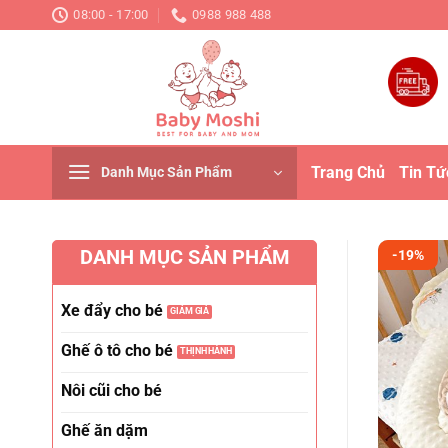
Chuyển
08:00 - 17:00
0988 988 488
đến
nội
dung
Trang Chủ
Tin Tứ
Danh Mục Sản Phẩm
DANH MỤC SẢN PHẨM
-19%
Xe đẩy cho bé
Ghế ô tô cho bé
Nôi cũi cho bé
Ghế ăn dặm