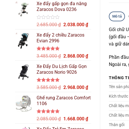
hạng
Xe đẩy gấp gọn đa năng
là:
tại
0
Zaracos Dova 0236
2.515.000 ₫.
là:
5
sao
Mô tả
2.137.000 ₫.
Được
Giá
Giá
2.685.000
₫
2.038.000
₫
xếp
Gối chữ U
gốc
hiện
hạng
Xe đẩy 2 chiều Zaracos
là:
tại
(gối đầu 
0
Evian 2996
2.685.000 ₫.
là:
5
và giữ dá
sao
2.038.000 ₫.
Được xếp
Giá
Giá
3.485.000
₫
2.868.000
₫
Phần đầu 
hạng
5.00
gốc
hiện
Ngoài ra,
5 sao
Xe Đẩy Du Lịch Gấp Gọn
là:
tại
Zaracos Norio 9026
3.485.000 ₫.
là:
THÔNG T
2.868.000 ₫.
Được xếp
Giá
Giá
Tên sản p
3.585.000
₫
2.968.000
₫
hạng
5.00
gốc
hiện
5 sao
Kích thước
Ghế rung Zaracos Comfort
là:
tại
1106
3.585.000 ₫.
là:
Chất liệu m
2.968.000 ₫.
Chất liệu m
Được xếp
Giá
Giá
2.085.000
₫
1.668.000
₫
hạng
5.00
gốc
hiện
Thân gối
5 sao