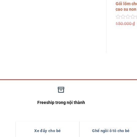
Gối lõm cho
cao su non
150.000
₫
Được
xếp
hạng
0
5
sao
Freeship trong nội thành
Xe đẩy cho bé
Ghế ngồi ô tô cho bé