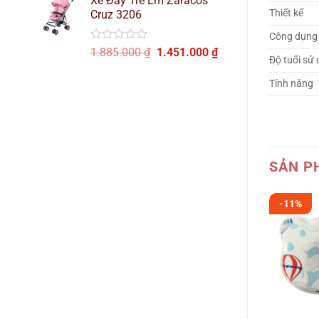
Xe Đẩy Trẻ Em Zaracos
là:
tại
Thiết kế
Cruz 3206
2.085.000 ₫.
là:
1.668.000 ₫.
Công dụng
Được
Giá
Giá
1.885.000
₫
1.451.000
₫
Độ tuổi sử
xếp
gốc
hiện
hạng
là:
tại
Tính năng
0
1.885.000 ₫.
là:
5
sao
1.451.000 ₫.
SẢN P
-11%