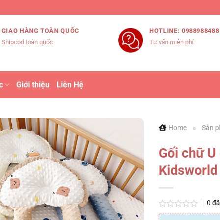
GIAO HÀNG TOÀN QUỐC
HOTLINE: 0988988488
Shipcod toàn quốc
Tư vấn miễn phí
c
Giới thiệu
Liên Hệ
Home
»
Sản p
Gối chữ U
Kidsworld
0
đã
Được