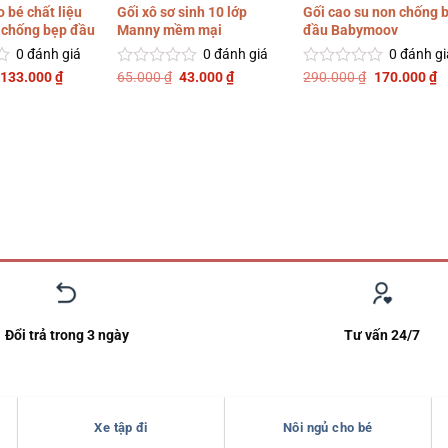
 bé chất liệu
Gối xô sơ sinh 10 lớp
Gối cao su non chống 
 chống bẹp đầu
Manny mềm mại
đầu Babymoov
0
đánh giá
0
đánh giá
0
đánh gi
Giá
Giá
Giá
Giá
Giá
G
133.000
₫
65.000
₫
43.000
₫
290.000
₫
170.000
₫
Được
Được
gốc
hiện
gốc
hiện
gốc
h
xếp
xếp
là:
tại
là:
tại
là:
tạ
hạng
hạng
150.000 ₫.
là:
65.000 ₫.
là:
290.000 ₫.
là
0
0
133.000 ₫.
43.000 ₫.
1
5
5
sao
sao
Đổi trả trong 3 ngày
Tư vấn 24/7
Xe tập đi
Nôi ngủ cho bé