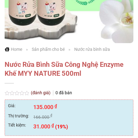
Home
»
Sản phẩm cho bé
»
Nước rửa bình sữa
Nước Rửa Bình Sữa Công Nghệ Enzyme
Khế MYY NATURE 500ml
(đánh giá)
0
đã bán
Được
xếp
Giá:
₫
135.000
hạng
0
Thị trường:
₫
166.000
5
sao
Tiết kiệm:
₫
31.000
(19%)