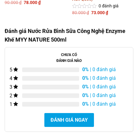
Giá
Giá
90.000
₫
78.000
₫
Được
0
đánh giá
gốc
hiện
xếp
là:
tại
Giá
Giá
80.000
₫
73.000
₫
hạng
Được
90.000 ₫.
là:
gốc
hiện
0
78.000 ₫.
xếp
là:
tại
5
hạng
80.000 ₫.
là:
sao
0
73.000 ₫.
Đánh giá Nước Rửa Bình Sữa Công Nghệ Enzyme
5
sao
Khế MYY NATURE 500ml
CHƯA CÓ
ĐÁNH GIÁ NÀO
0%
| 0 đánh giá
5
0%
| 0 đánh giá
4
0%
| 0 đánh giá
3
0%
| 0 đánh giá
2
0%
| 0 đánh giá
1
ĐÁNH GIÁ NGAY