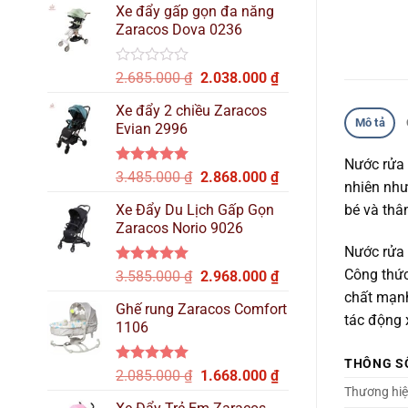
hạng
Xe đẩy gấp gọn đa năng
là:
tại
0
Zaracos Dova 0236
2.515.000 ₫.
là:
5
sao
2.137.000 ₫.
Được
Giá
Giá
2.685.000
₫
2.038.000
₫
xếp
gốc
hiện
hạng
Xe đẩy 2 chiều Zaracos
là:
tại
0
Mô tả
Evian 2996
2.685.000 ₫.
là:
5
sao
2.038.000 ₫.
Nước rửa 
Được xếp
Giá
Giá
3.485.000
₫
2.868.000
₫
nhiên như
hạng
5.00
gốc
hiện
5 sao
Xe Đẩy Du Lịch Gấp Gọn
bé và thân
là:
tại
Zaracos Norio 9026
3.485.000 ₫.
là:
Nước rửa 
2.868.000 ₫.
Công thức
Được xếp
Giá
Giá
3.585.000
₫
2.968.000
₫
hạng
5.00
gốc
hiện
chất mạnh
5 sao
Ghế rung Zaracos Comfort
là:
tại
tác động 
1106
3.585.000 ₫.
là:
2.968.000 ₫.
THÔNG S
Được xếp
Giá
Giá
2.085.000
₫
1.668.000
₫
hạng
5.00
Thương hi
gốc
hiện
5 sao