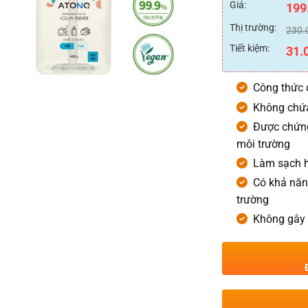
xếp
Giá:
199
hạng
0
Thị trường:
230.
5
sao
Tiết kiệm:
31.
Công thức 
Không chứa
Được chứng
môi trường
Làm sạch h
Có khả năn
trường
Không gây 