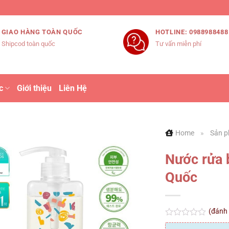
GIAO HÀNG TOÀN QUỐC
HOTLINE: 0988988488
Shipcod toàn quốc
Tư vấn miễn phí
c
Giới thiệu
Liên Hệ
Home
»
Sản p
Nước rửa 
Quốc
(đánh
Được