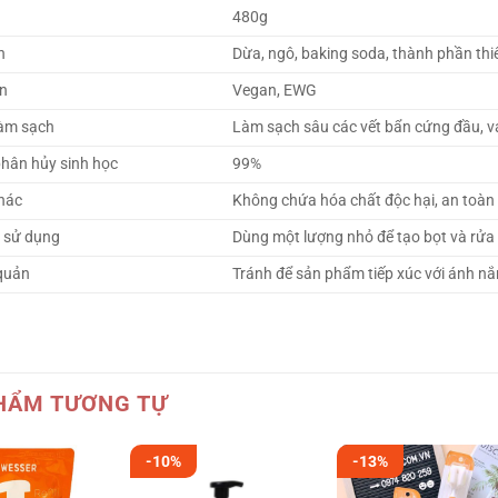
480g
n
Dừa, ngô, baking soda, thành phần thi
n
Vegan, EWG
àm sạch
Làm sạch sâu các vết bẩn cứng đầu, v
hân hủy sinh học
99%
hác
Không chứa hóa chất độc hại, an toàn
 sử dụng
Dùng một lượng nhỏ để tạo bọt và rửa 
quản
Tránh để sản phẩm tiếp xúc với ánh nắn
HẨM TƯƠNG TỰ
-10%
-13%