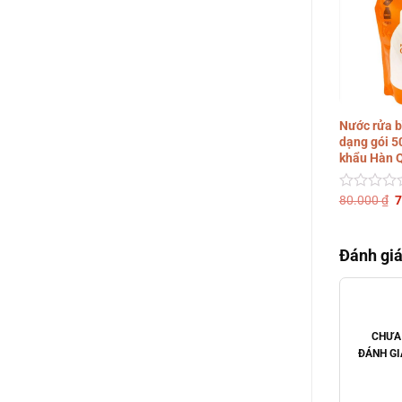
Nước rửa b
dạng gói 5
khẩu Hàn 
G
80.000
₫
7
Được
g
xếp
l
hạng
8
0
Đánh giá
5
sao
CHƯA
ĐÁNH GI