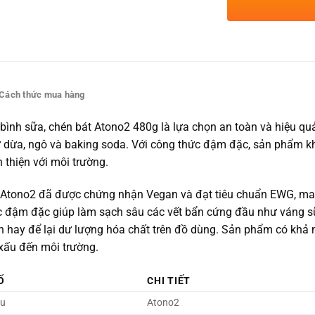
Cách thức mua hàng
bình sữa, chén bát Atono2 480g là lựa chọn an toàn và hiệu quả
 dừa, ngô và baking soda. Với công thức đậm đặc, sản phẩm k
 thiện với môi trường.
Atono2 đã được chứng nhận Vegan và đạt tiêu chuẩn EWG, man
 đậm đặc giúp làm sạch sâu các vết bẩn cứng đầu như váng sữ
 hay để lại dư lượng hóa chất trên đồ dùng. Sản phẩm có khả 
xấu đến môi trường.
Ố
CHI TIẾT
ệu
Atono2