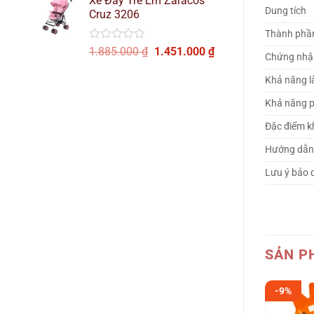
Xe Đẩy Trẻ Em Zaracos
là:
tại
Dung tích
Cruz 3206
2.085.000 ₫.
là:
1.668.000 ₫.
Thành phầ
Được
Giá
Giá
1.885.000
₫
1.451.000
₫
Chứng nhậ
xếp
gốc
hiện
hạng
là:
tại
Khả năng l
0
1.885.000 ₫.
là:
5
Khả năng p
sao
1.451.000 ₫.
Đặc điểm k
Hướng dẫn
Lưu ý bảo 
SẢN P
-9%