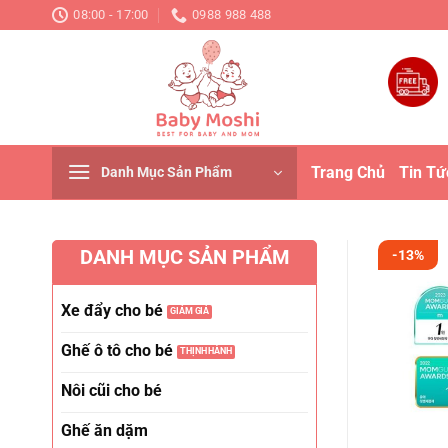
Chuyển
08:00 - 17:00
0988 988 488
đến
nội
dung
Trang Chủ
Tin Tứ
Danh Mục Sản Phẩm
DANH MỤC SẢN PHẨM
-13%
Xe đẩy cho bé
Ghế ô tô cho bé
Nôi cũi cho bé
Ghế ăn dặm