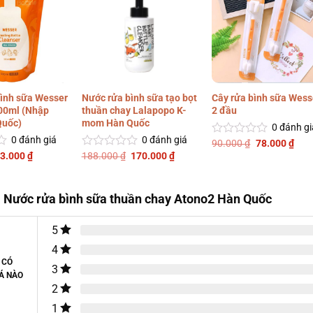
ình sữa Wesser
Nước rửa bình sữa tạo bọt
Cây rửa bình sữa Wess
00ml (Nhập
thuần chay Lalapopo K-
2 đầu
Quốc)
mom Hàn Quốc
0
đánh gi
0
đánh giá
0
đánh giá
Giá
Giá
90.000
₫
78.000
₫
Được
gốc
hiện
iá
Giá
Giá
Giá
xếp
3.000
₫
188.000
₫
170.000
₫
Được
là:
tại
ốc
hiện
gốc
hiện
hạng
xếp
90.000 ₫.
là:
à:
tại
là:
tại
0
hạng
78.0
0.000 ₫.
là:
188.000 ₫.
là:
5
0
73.000 ₫.
170.000 ₫.
 Nước rửa bình sữa thuần chay Atono2 Hàn Quốc
sao
5
sao
5
4
 CÓ
3
Á NÀO
2
1