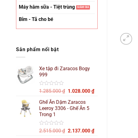
Máy hâm sữa - Tiệt trùng
Bỉm - Tã cho bé
Sản phẩm nổi bật
Xe tập đi Zaracos Bogy
999
Được
Giá
Giá
1.285.000
₫
1.028.000
₫
xếp
gốc
hiện
hạng
Ghế Ăn Dặm Zaracos
là:
tại
0
Leeroy 3306 - Ghế Ăn 5
1.285.000 ₫.
là:
5
Trong 1
sao
1.028.000 ₫.
Được
Giá
Giá
2.515.000
₫
2.137.000
₫
xếp
gốc
hiện