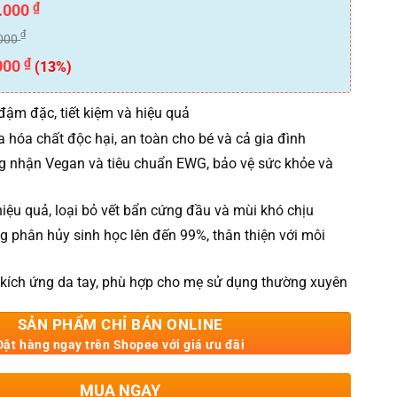
₫
.000
₫
000
₫
000
(13%)
đậm đặc, tiết kiệm và hiệu quả
 hóa chất độc hại, an toàn cho bé và cả gia đình
 nhận Vegan và tiêu chuẩn EWG, bảo vệ sức khỏe và
iệu quả, loại bỏ vết bẩn cứng đầu và mùi khó chịu
g phân hủy sinh học lên đến 99%, thân thiện với môi
kích ứng da tay, phù hợp cho mẹ sử dụng thường xuyên
SẢN PHẨM CHỈ BÁN ONLINE
Đặt hàng ngay trên Shopee với giá ưu đãi
MUA NGAY