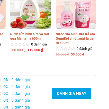
er
Nước rửa bình sữa và rau
Nước rửa bình sữa trẻ em
Bộ 5 
quả Mamamy 600ml
GumiKid chiết xuất lá tía
biển
tô 500ml
á
0
đánh giá
0
đánh giá
Giá
Giá
150.000
₫
119.000
₫
300.
Được
Đượ
gốc
hiện
xếp
Giá
Giá
xếp
66.000
₫
50.000
₫
Được
là:
tại
gốc
hiện
hạng
hạng
xếp
150.000 ₫.
là:
là:
tại
0
0
hạng
00 ₫.
119.000 ₫.
66.000 ₫.
là:
5
5
0
50.000 ₫.
sao
sao
5
sao
0%
| 0 đánh giá
0%
| 0 đánh giá
0%
| 0 đánh giá
ĐÁNH GIÁ NGAY
0%
| 0 đánh giá
0%
| 0 đánh giá