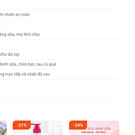
ên nhiên an toàn
áng sữa, mùi khó chịu
 cho da tay
bình sữa, chén bát, rau củ quả
g trực tiếp và nhiệt độ cao
-21%
-24%
-2