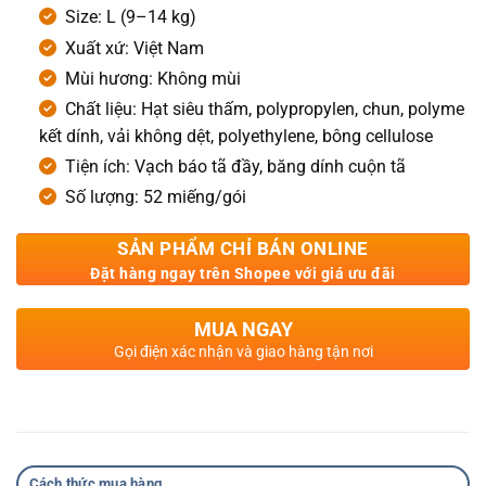
Size: L (9–14 kg)
Xuất xứ: Việt Nam
Mùi hương: Không mùi
Chất liệu: Hạt siêu thấm, polypropylen, chun, polyme
kết dính, vải không dệt, polyethylene, bông cellulose
Tiện ích: Vạch báo tã đầy, băng dính cuộn tã
Số lượng: 52 miếng/gói
SẢN PHẨM CHỈ BÁN ONLINE
Đặt hàng ngay trên Shopee với giá ưu đãi
MUA NGAY
Gọi điện xác nhận và giao hàng tận nơi
Cách thức mua hàng