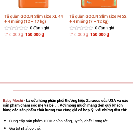
Tã quần GOO.N Slim size XL 44
Tã quần GOO.N Slim size M 52
+ 4 miếng (12 – 17 kg)
+ 4 miếng (7 – 12 kg)
0
đánh giá
0
đánh giá
Giá
Giá
Giá
Giá
216.000
₫
150.000
₫
216.000
₫
150.000
₫
Được
Được
gốc
hiện
gốc
hiện
xếp
xếp
là:
tại
là:
tại
hạng
hạng
216.000 ₫.
là:
216.000 ₫.
là:
0
0
150.000 ₫.
150.000 ₫.
5
5
sao
sao
Baby Moshi
- Là cửa hàng phân phối thương hiệu Zaracos của USA và các
sản phẩm chăm sóc mẹ và bé ... Với mong muốn mang đến quý khách
hàng các sản phẩm chất lượng cao cùng giá cả hợp lý. Với những tiêu chí:
Cung cấp sản phẩm 100% chính hãng, uy tín, chất lượng tốt.
Giá tốt nhất có thể.