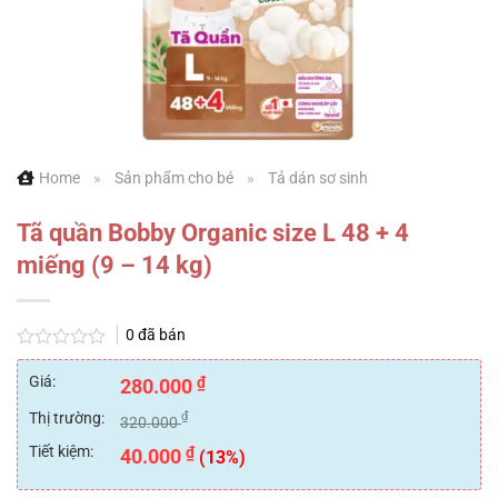
Home
»
Sản phẩm cho bé
»
Tả dán sơ sinh
Tã quần Bobby Organic size L 48 + 4
miếng (9 – 14 kg)
0
đã bán
Được
xếp
Giá:
₫
280.000
hạng
0
Thị trường:
₫
320.000
5
sao
Tiết kiệm:
₫
40.000
(13%)