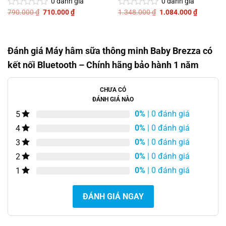
0
đánh giá
0
đánh giá
Giá
Giá
Giá
Giá
790.000
₫
710.000
₫
1.348.000
₫
1.084.000
₫
Được
Được
gốc
hiện
gốc
hiện
xếp
xếp
là:
tại
là:
tại
hạng
hạng
790.000 ₫.
là:
1.348.000 ₫.
là:
0
0
710.000 ₫.
1.084.00
5
5
Đánh giá Máy hâm sữa thông minh Baby Brezza có
sao
sao
kết nối Bluetooth – Chính hãng bảo hành 1 năm
CHƯA CÓ
ĐÁNH GIÁ NÀO
0%
| 0 đánh giá
5
0%
| 0 đánh giá
4
0%
| 0 đánh giá
3
0%
| 0 đánh giá
2
0%
| 0 đánh giá
1
ĐÁNH GIÁ NGAY