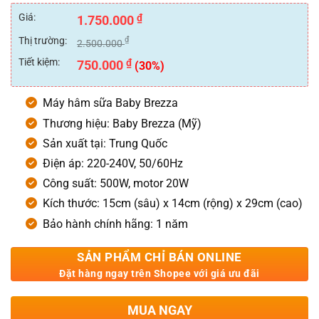
Được
xếp
Giá:
₫
1.750.000
hạng
0
Thị trường:
₫
2.500.000
5
sao
Tiết kiệm:
₫
750.000
(30%)
Máy hâm sữa Baby Brezza
Thương hiệu: Baby Brezza (Mỹ)
Sản xuất tại: Trung Quốc
Điện áp: 220-240V, 50/60Hz
Công suất: 500W, motor 20W
Kích thước: 15cm (sâu) x 14cm (rộng) x 29cm (cao)
Bảo hành chính hãng: 1 năm
SẢN PHẨM CHỈ BÁN ONLINE
Đặt hàng ngay trên Shopee với giá ưu đãi
MUA NGAY