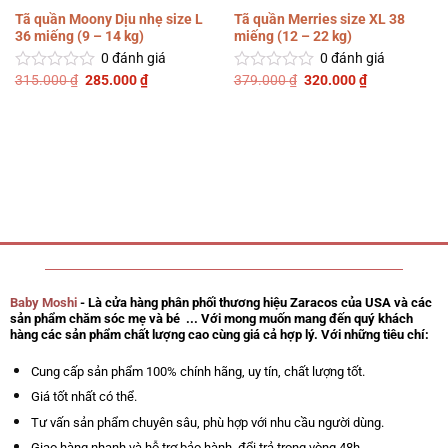
Tã quần Moony Dịu nhẹ size L
Tã quần Merries size XL 38
36 miếng (9 – 14 kg)
miếng (12 – 22 kg)
0
đánh giá
0
đánh giá
Giá
Giá
Giá
Giá
315.000
₫
285.000
₫
379.000
₫
320.000
₫
Được
Được
gốc
hiện
gốc
hiện
xếp
xếp
là:
tại
là:
tại
hạng
hạng
315.000 ₫.
là:
379.000 ₫.
là:
0
0
285.000 ₫.
320.000 ₫.
5
5
sao
sao
Baby Moshi
- Là cửa hàng phân phối thương hiệu Zaracos của USA và các
sản phẩm chăm sóc mẹ và bé ... Với mong muốn mang đến quý khách
hàng các sản phẩm chất lượng cao cùng giá cả hợp lý. Với những tiêu chí:
Cung cấp sản phẩm 100% chính hãng, uy tín, chất lượng tốt.
Giá tốt nhất có thể.
Tư vấn sản phẩm chuyên sâu, phù hợp với nhu cầu người dùng.
Giao hàng nhanh và hỗ trợ bảo hành, đổi trả trong vòng 48h.