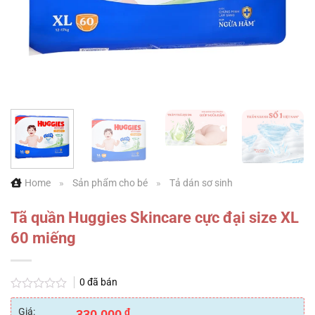
Home
»
Sản phẩm cho bé
»
Tả dán sơ sinh
Tã quần Huggies Skincare cực đại size XL
60 miếng
0
đã bán
Được
xếp
Giá:
₫
330.000