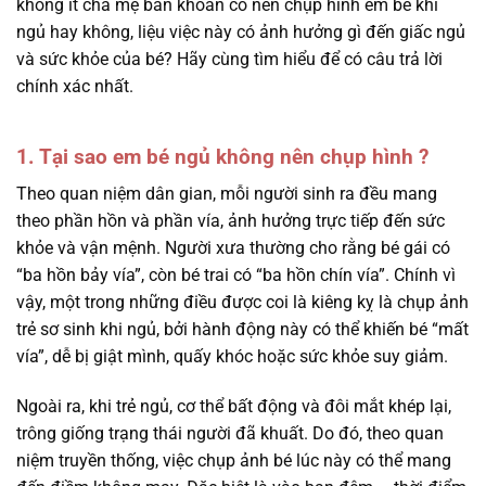
không ít cha mẹ băn khoăn có nên chụp hình em bé khi
ngủ hay không, liệu việc này có ảnh hưởng gì đến giấc ngủ
và sức khỏe của bé? Hãy cùng tìm hiểu để có câu trả lời
chính xác nhất.
1. Tại sao em bé ngủ không nên chụp hình ?
Theo quan niệm dân gian, mỗi người sinh ra đều mang
theo phần hồn và phần vía, ảnh hưởng trực tiếp đến sức
khỏe và vận mệnh. Người xưa thường cho rằng bé gái có
“ba hồn bảy vía”, còn bé trai có “ba hồn chín vía”. Chính vì
vậy, một trong những điều được coi là kiêng kỵ là chụp ảnh
trẻ sơ sinh khi ngủ, bởi hành động này có thể khiến bé “mất
vía”, dễ bị giật mình, quấy khóc hoặc sức khỏe suy giảm.
Ngoài ra, khi trẻ ngủ, cơ thể bất động và đôi mắt khép lại,
trông giống trạng thái người đã khuất. Do đó, theo quan
niệm truyền thống, việc chụp ảnh bé lúc này có thể mang