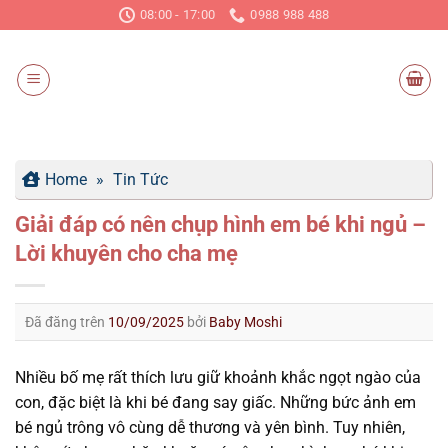
Chuyển
08:00 - 17:00
0988 988 488
đến
nội
dung
Home
»
Tin Tức
Giải đáp có nên chụp hình em bé khi ngủ –
Lời khuyên cho cha mẹ
Đã đăng trên
10/09/2025
bởi
Baby Moshi
Nhiều bố mẹ rất thích lưu giữ khoảnh khắc ngọt ngào của
con, đặc biệt là khi bé đang say giấc. Những bức ảnh em
bé ngủ trông vô cùng dễ thương và yên bình. Tuy nhiên,