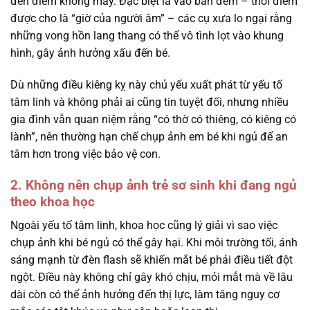
đến điềm không may. Đặc biệt là vào ban đêm – thời điểm
được cho là “giờ của người âm” – các cụ xưa lo ngại rằng
những vong hồn lang thang có thể vô tình lọt vào khung
hình, gây ảnh hưởng xấu đến bé.
Dù những điều kiêng kỵ này chủ yếu xuất phát từ yếu tố
tâm linh và không phải ai cũng tin tuyệt đối, nhưng nhiều
gia đình vẫn quan niệm rằng “có thờ có thiêng, có kiêng có
lành”, nên thường hạn chế chụp ảnh em bé khi ngủ để an
tâm hơn trong việc bảo vệ con.
2. Không nên chụp ảnh trẻ sơ sinh khi đang ngủ
theo khoa học
Ngoài yếu tố tâm linh, khoa học cũng lý giải vì sao việc
chụp ảnh khi bé ngủ có thể gây hại. Khi môi trường tối, ánh
sáng mạnh từ đèn flash sẽ khiến mắt bé phải điều tiết đột
ngột. Điều này không chỉ gây khó chịu, mỏi mắt mà về lâu
dài còn có thể ảnh hưởng đến thị lực, làm tăng nguy cơ