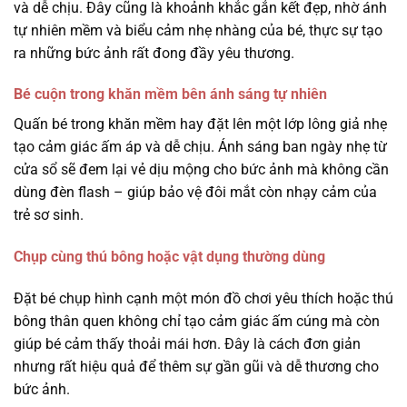
và dễ chịu. Đây cũng là khoảnh khắc gắn kết đẹp, nhờ ánh
tự nhiên mềm và biểu cảm nhẹ nhàng của bé, thực sự tạo
ra những bức ảnh rất đong đầy yêu thương.
Bé cuộn trong khăn mềm bên ánh sáng tự nhiên
Quấn bé trong khăn mềm hay đặt lên một lớp lông giả nhẹ
tạo cảm giác ấm áp và dễ chịu. Ánh sáng ban ngày nhẹ từ
cửa sổ sẽ đem lại vẻ dịu mộng cho bức ảnh mà không cần
dùng đèn flash – giúp bảo vệ đôi mắt còn nhạy cảm của
trẻ sơ sinh.
Chụp cùng thú bông hoặc vật dụng thường dùng
Đặt bé chụp hình cạnh một món đồ chơi yêu thích hoặc thú
bông thân quen không chỉ tạo cảm giác ấm cúng mà còn
giúp bé cảm thấy thoải mái hơn. Đây là cách đơn giản
nhưng rất hiệu quả để thêm sự gần gũi và dễ thương cho
bức ảnh.