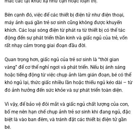
mắc các tật khúc xạ như cận hoặc loạn thị.
Bên cạnh đó, việc để các thiết bị điện tử như điện thoại,
máy ảnh quá gần trẻ sơ sinh cũng không được khuyến
khích. Các loại sóng điện từ phát ra từ thiết bị có thể tác
động đến sự phát triển thần kinh và giấc ngủ của trẻ, vốn
rất nhạy cảm trong giai đoạn đầu đời.
Quan trọng hơn, giấc ngủ của trẻ sơ sinh là “thời gian
vàng” để cơ thể nghỉ ngơi và phát triển. Nếu bị ánh sáng
hoặc tiếng động từ việc chụp ảnh làm gián đoạn, bé có thể
khó ngủ lại, thức giấc nhiều lần hoặc thiếu ngủ kéo dài – từ
đó ảnh hưởng đến sức khỏe và sự phát triển toàn diện.
Vì vậy, để bảo vệ đôi mắt và giấc ngủ chất lượng của con,
bố mẹ nên hạn chế chụp ảnh trẻ sơ sinh khi đang ngủ, đặc
biệt là vào ban đêm, và tránh đặt các thiết bị điện tử gần
bé.