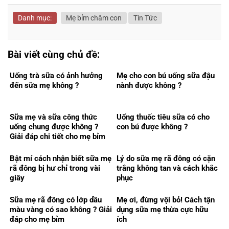
Danh mục:
Mẹ bỉm chăm con
Tin Tức
Bài viết cùng chủ đề:
Uống trà sữa có ảnh hưởng
Mẹ cho con bú uống sữa đậu
đến sữa mẹ không ?
nành được không ?
Sữa mẹ và sữa công thức
Uống thuốc tiêu sữa có cho
uống chung được không ?
con bú được không ?
Giải đáp chi tiết cho mẹ bỉm
Bật mí cách nhận biết sữa mẹ
Lý do sữa mẹ rã đông có cặn
rã đông bị hư chỉ trong vài
trắng không tan và cách khắc
giây
phục
Sữa mẹ rã đông có lớp dầu
Mẹ ơi, đừng vội bỏ! Cách tận
màu vàng có sao không ? Giải
dụng sữa mẹ thừa cực hữu
đáp cho mẹ bỉm
ích