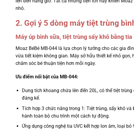
lên đến hàng giờ. Tất cả những tiện ích này khiến Moaz 
nhỏ.
2. Gợi ý 5 dòng máy tiệt trùng bì
Máy úp bình sữa, tiệt trùng sấy khô bằng 
Moaz BéBé MB-044 là lựa chọn lý tưởng cho các gia đình 
vừa tiết kiệm không gian. Máy sở hữu thiết kế nhỏ gọn, 
chăm sóc bé thuận tiện hơn mỗi ngày.
Ưu điểm nổi bật của MB-044:
Dung tích khoang chứa lên đến 20L, có thể tiệt trùng 
đáng kể.
Tích hợp 3 chức năng trong 1: Tiệt trùng, sấy khô v
hành toàn bộ chu trình một cách tự động.
Ứng dụng công nghệ tia UVC kết hợp Ion âm, loại bỏ 