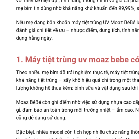
với thiết kế hiện đại, tính năng thông minh và giá cả ph
mẹ bỉm tin dùng nhờ khả năng khử khuẩn đến 99,99%, sấy
Nếu mẹ đang băn khoăn máy tiệt trùng UV Moaz BéBé loại 
đánh giá chi tiết về ưu – nhược điểm, dung tích, tính n
dụng hằng ngày.
1. Máy tiệt trùng uv moaz bebe có
Theo nhiều mẹ bỉm đã trải nghiệm thực tế, máy tiệt trùn
khả năng tiệt trùng – sấy khô hiệu quả chỉ trong một t
lượng không hề thua kém: bình sữa và vật dụng sau khi 
Moaz BéBé còn ghi điểm nhờ việc sử dụng nhựa cao cấp k
gỉ, đảm bảo an toàn trong môi trường nhiệt – ẩm cao. Ng
cũng dễ dàng sử dụng.
Đặc biệt, nhiều model còn tích hợp nhiều chức năng thô