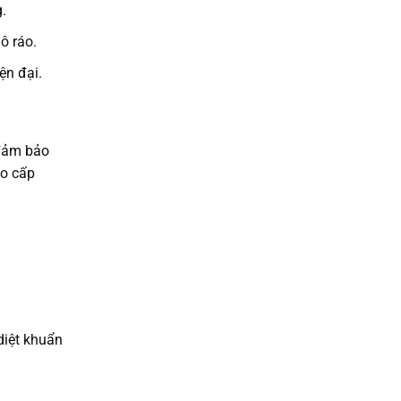
.
ô ráo.
ện đại.
 đảm bảo
ao cấp
diệt khuẩn