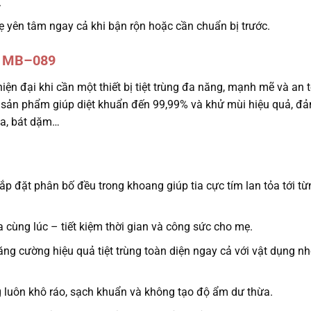
.
ẹ yên tâm ngay cả khi bận rộn hoặc cần chuẩn bị trước.
é MB–089
 đại khi cần một thiết bị tiệt trùng đa năng, mạnh mẽ và an 
 sản phẩm giúp diệt khuẩn đến 99,99% và khử mùi hiệu quả, đ
hìa, bát dặm…
lắp đặt phân bố đều trong khoang giúp tia cực tím lan tỏa tới t
cùng lúc – tiết kiệm thời gian và công sức cho mẹ.
ng cường hiệu quả tiệt trùng toàn diện ngay cả với vật dụng n
 luôn khô ráo, sạch khuẩn và không tạo độ ẩm dư thừa.