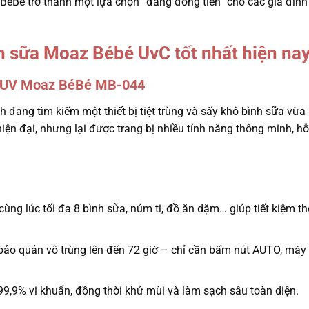
BéBé trở thành một lựa chọn “đáng đồng tiền” cho các gia đình 
nh sữa Moaz Bébé UvC tốt nhất hiện nay
tia UV Moaz BéBé MB-044
đang tìm kiếm một thiết bị tiệt trùng và sấy khô bình sữa vừa 
hiện đại, nhưng lại được trang bị nhiều tính năng thông minh, h
cùng lúc tối đa 8 bình sữa, núm ti, đồ ăn dặm… giúp tiết kiệm th
à bảo quản vô trùng lên đến 72 giờ – chỉ cần bấm nút AUTO, máy
99,9% vi khuẩn, đồng thời khử mùi và làm sạch sâu toàn diện.