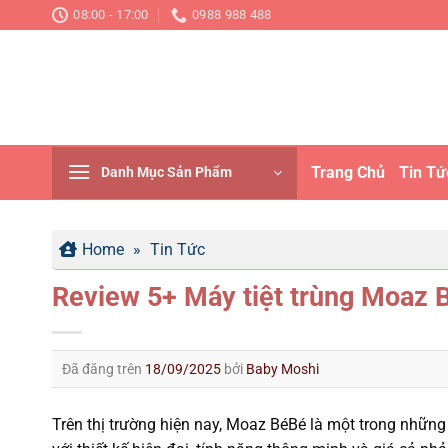
Chuyển
08:00 - 17:00
0988 988 488
đến
nội
dung
Trang Chủ
Tin Tứ
Danh Mục Sản Phẩm
Home
»
Tin Tức
Review 5+ Máy tiệt trùng Moaz 
Đã đăng trên
18/09/2025
bởi
Baby Moshi
Trên thị trường hiện nay, Moaz BéBé là một trong những