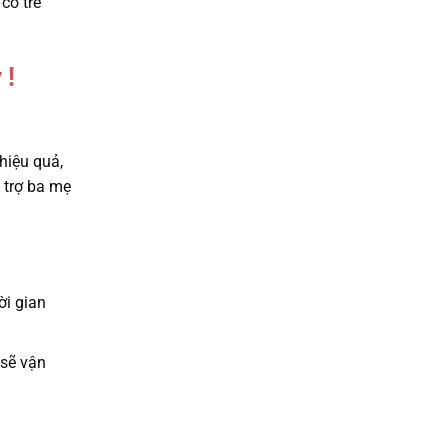
có trẻ
 !
hiệu quả,
ỗ trợ ba mẹ
ời gian
 sẽ vận