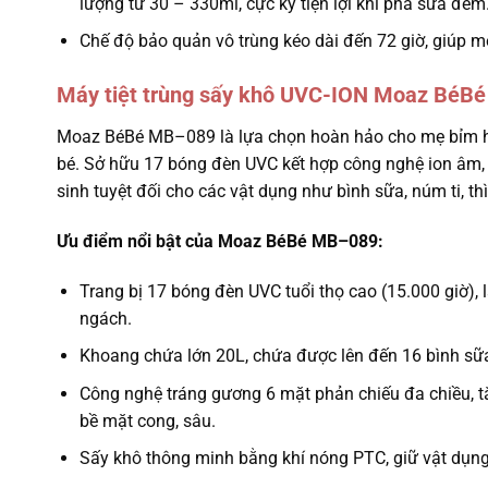
lượng từ 30 – 330ml, cực kỳ tiện lợi khi pha sữa đêm
Chế độ bảo quản vô trùng kéo dài đến 72 giờ, giúp m
Máy tiệt trùng sấy khô UVC-ION Moaz BéB
Moaz BéBé MB–089 là lựa chọn hoàn hảo cho mẹ bỉm hiện
bé. Sở hữu 17 bóng đèn UVC kết hợp công nghệ ion âm,
sinh tuyệt đối cho các vật dụng như bình sữa, núm ti, t
Ưu điểm nổi bật của Moaz BéBé MB–089:
Trang bị 17 bóng đèn UVC tuổi thọ cao (15.000 giờ), 
ngách.
Khoang chứa lớn 20L, chứa được lên đến 16 bình sữa 
Công nghệ tráng gương 6 mặt phản chiếu đa chiều, tă
bề mặt cong, sâu.
Sấy khô thông minh bằng khí nóng PTC, giữ vật dụng