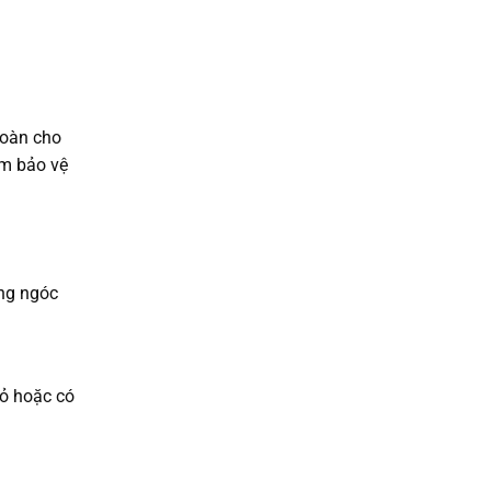
toàn cho
ảm bảo vệ
ừng ngóc
hỏ hoặc có