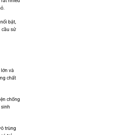
 rất nhiều
hỏ.
nổi bật,
u cầu sử
 lớn và
ưng chất
điện chống
 sinh
vô trùng