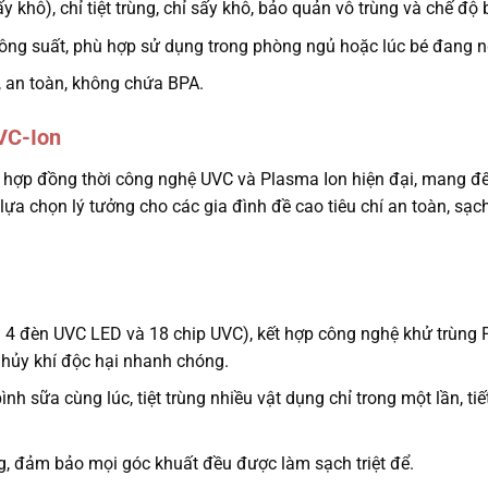
ấy khô), chỉ tiệt trùng, chỉ sấy khô, bảo quản vô trùng và chế độ
công suất, phù hợp sử dụng trong phòng ngủ hoặc lúc bé đang n
, an toàn, không chứa BPA.
VC-Ion
 hợp đồng thời công nghệ UVC và Plasma Ion hiện đại, mang đế
 lựa chọn lý tưởng cho các gia đình đề cao tiêu chí an toàn, sạ
4 đèn UVC LED và 18 chip UVC), kết hợp công nghệ khử trùng
n hủy khí độc hại nhanh chóng.
h sữa cùng lúc, tiệt trùng nhiều vật dụng chỉ trong một lần, tiế
, đảm bảo mọi góc khuất đều được làm sạch triệt để.