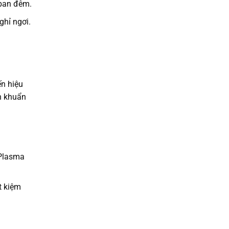
 ban đêm.
ghỉ ngơi.
n hiệu
ch khuẩn
 Plasma
t kiệm