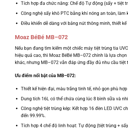
Tích hợp đa chức năng: Chế độ Tự động (sấy + tiệt trù
Công nghệ sấy khô PTC bằng khí nóng an toàn, làm kh
Điều khiển dễ dàng với bảng nút thông minh, thiết k
Moaz BéBé MB–072
Nếu bạn đang tìm kiếm một chiếc máy tiệt trùng tia UVC 
hiệu quả cao, thì Moaz BéBé MB–072 chính là lựa chọn
khác, nhưng MB–072 vẫn đáp ứng đầy đủ nhu cầu tiệt tr
Ưu điểm nổi bật của MB–072:
Thiết kế hiện đại, màu trắng tinh tế, nhỏ gọn phù hợ
Dung tích 16L có thể chứa cùng lúc 8 bình sữa và nh
Công nghệ tiệt trùng kép: Kết hợp 16 đèn LED UVC ch
đến 99.99%.
Tích hợp 4 chế độ linh hoạt: Tự động (tiệt trùng + sấy