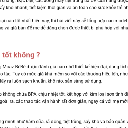
ải chăng. Đặc biệt, các dòng máy tiệt trùng tia UV của hãng được
 khô nhanh, tiết kiệm thời gian và an toàn cho sức khỏe trẻ n
nào tốt nhất hiện nay, thì bài viết này sẽ tổng hợp các model 
ăng và giá bán để mẹ dễ dàng chọn được thiết bị phù hợp với nh
 tốt không ?
g Moaz BéBé được đánh giá cao nhờ thiết kế hiện đại, dung tích
hao tác. Tuy có mức giá khá mềm so với các thương hiệu lớn, nh
lấy ra luôn sạch khuẩn, khô ráo, sẵn sàng sử dụng.
hông chứa BPA, chịu nhiệt tốt, kết hợp với kim loại sơn tĩnh 
oài ra, các thao tác vận hành rất đơn giản, ngay cả với mẹ mới
ng minh như hâm sữa, rã đông, tiệt trùng, sấy khô và bảo quản 