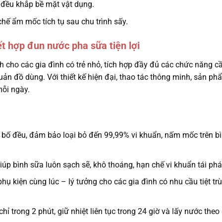
a đều khắp bề mặt vật dụng.
hế ẩm mốc tích tụ sau chu trình sấy.
 hợp đun nước pha sữa tiện lợi
 cho các gia đình có trẻ nhỏ, tích hợp đầy đủ các chức năng cầ
uản đồ dùng. Với thiết kế hiện đại, thao tác thông minh, sản ph
mỗi ngày.
n bố đều, đảm bảo loại bỏ đến 99,99% vi khuẩn, nấm mốc trên b
p bình sữa luôn sạch sẽ, khô thoáng, hạn chế vi khuẩn tái phát
hụ kiện cùng lúc – lý tưởng cho các gia đình có nhu cầu tiệt tr
 trong 2 phút, giữ nhiệt liên tục trong 24 giờ và lấy nước theo