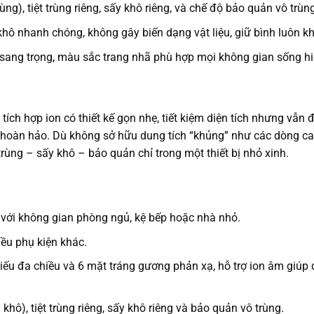
ng), tiệt trùng riêng, sấy khô riêng, và chế độ bảo quản vô trùng
ô nhanh chóng, không gây biến dạng vật liệu, giữ bình luôn kh
ế sang trọng, màu sắc trang nhã phù hợp mọi không gian sống hi
tích hợp ion có thiết kế gọn nhẹ, tiết kiệm diện tích nhưng vẫn
 hoàn hảo. Dù không sở hữu dung tích “khủng” như các dòng c
ùng – sấy khô – bảo quản chỉ trong một thiết bị nhỏ xinh.
p với không gian phòng ngủ, kệ bếp hoặc nhà nhỏ.
iều phụ kiện khác.
iếu đa chiều và 6 mặt tráng gương phản xạ, hỗ trợ ion âm giúp 
 khô), tiệt trùng riêng, sấy khô riêng và bảo quản vô trùng.