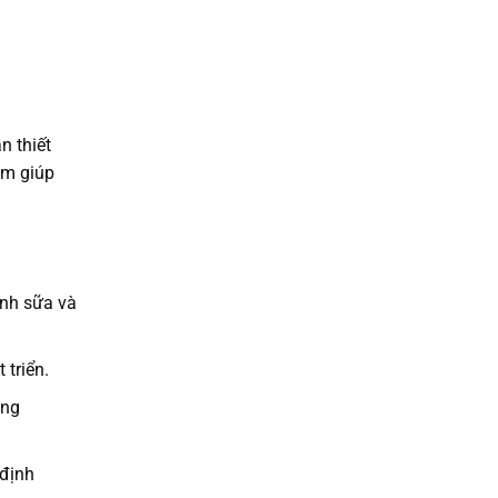
n thiết
ẩm giúp
ình sữa và
 triển.
ùng
 định