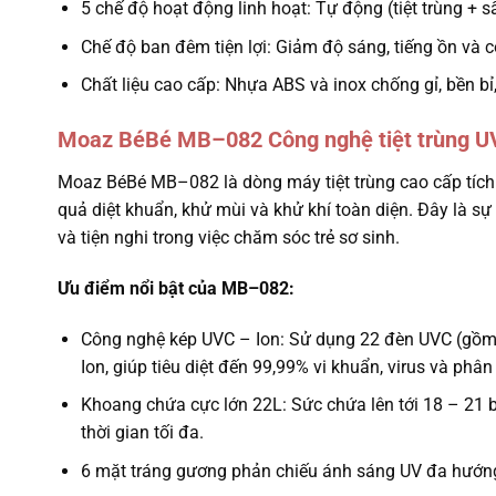
5 chế độ hoạt động linh hoạt: Tự động (tiệt trùng + s
Chế độ ban đêm tiện lợi: Giảm độ sáng, tiếng ồn và 
Chất liệu cao cấp: Nhựa ABS và inox chống gỉ, bền bỉ
Moaz BéBé MB–082 Công nghệ tiệt trùng U
Moaz BéBé MB–082 là dòng máy tiệt trùng cao cấp tích
quả diệt khuẩn, khử mùi và khử khí toàn diện. Đây là sự
và tiện nghi trong việc chăm sóc trẻ sơ sinh.
Ưu điểm nổi bật của MB–082:
Công nghệ kép UVC – Ion: Sử dụng 22 đèn UVC (gồm 
Ion, giúp tiêu diệt đến 99,99% vi khuẩn, virus và phâ
Khoang chứa cực lớn 22L: Sức chứa lên tới 18 – 21 bìn
thời gian tối đa.
6 mặt tráng gương phản chiếu ánh sáng UV đa hướng