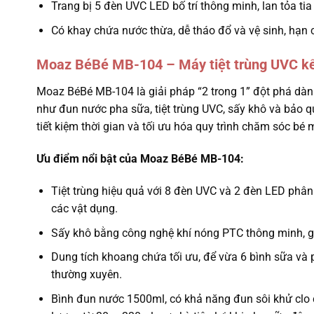
Trang bị 5 đèn UVC LED bố trí thông minh, lan tỏa ti
Có khay chứa nước thừa, dễ tháo đổ và vệ sinh, hạn c
Moaz BéBé MB-104 – Máy tiệt trùng UVC kết
Moaz BéBé MB-104 là giải pháp “2 trong 1” đột phá dành
như đun nước pha sữa, tiệt trùng UVC, sấy khô và bảo q
tiết kiệm thời gian và tối ưu hóa quy trình chăm sóc bé 
Ưu điểm nổi bật của Moaz BéBé MB-104:
Tiệt trùng hiệu quả với 8 đèn UVC và 2 đèn LED phâ
các vật dụng.
Sấy khô bằng công nghệ khí nóng PTC thông minh, giú
Dung tích khoang chứa tối ưu, để vừa 6 bình sữa và p
thường xuyên.
Bình đun nước 1500ml, có khả năng đun sôi khử clo chỉ