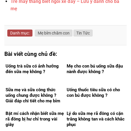
Trẻ mấy tháng biết ngồi xe đẩy – Lưu ý dành cho ba
mẹ
Danh mục:
Mẹ bỉm chăm con
Tin Tức
Bài viết cùng chủ đề:
Uống trà sữa có ảnh hưởng
Mẹ cho con bú uống sữa đậu
đến sữa mẹ không ?
nành được không ?
Sữa mẹ và sữa công thức
Uống thuốc tiêu sữa có cho
uống chung được không ?
con bú được không ?
Giải đáp chi tiết cho mẹ bỉm
Bật mí cách nhận biết sữa mẹ
Lý do sữa mẹ rã đông có cặn
rã đông bị hư chỉ trong vài
trắng không tan và cách khắc
giây
phục