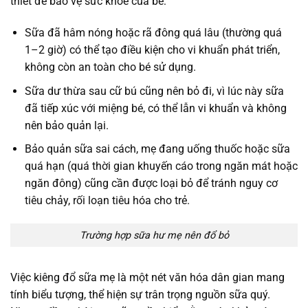
thiết để bảo vệ sức khỏe của bé:
Sữa đã hâm nóng hoặc rã đông quá lâu (thường quá
1–2 giờ) có thể tạo điều kiện cho vi khuẩn phát triển,
không còn an toàn cho bé sử dụng.
Sữa dư thừa sau cữ bú cũng nên bỏ đi, vì lúc này sữa
đã tiếp xúc với miệng bé, có thể lẫn vi khuẩn và không
nên bảo quản lại.
Bảo quản sữa sai cách, mẹ đang uống thuốc hoặc sữa
quá hạn (quá thời gian khuyến cáo trong ngăn mát hoặc
ngăn đông) cũng cần được loại bỏ để tránh nguy cơ
tiêu chảy, rối loạn tiêu hóa cho trẻ.
Trường hợp sữa hư mẹ nên đổ bỏ
Việc kiêng đổ sữa mẹ là một nét văn hóa dân gian mang
tính biểu tượng, thể hiện sự trân trọng nguồn sữa quý.