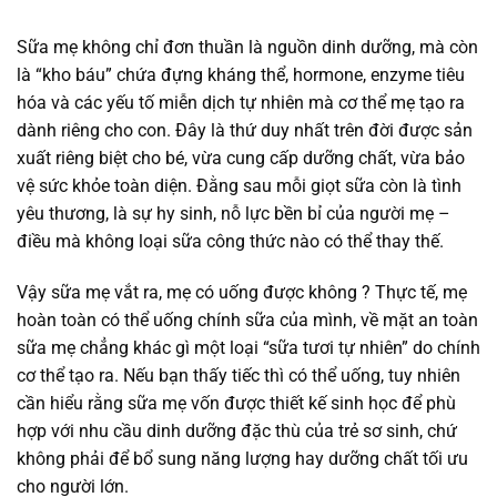
Sữa mẹ không chỉ đơn thuần là nguồn dinh dưỡng, mà còn
là “kho báu” chứa đựng kháng thể, hormone, enzyme tiêu
hóa và các yếu tố miễn dịch tự nhiên mà cơ thể mẹ tạo ra
dành riêng cho con. Đây là thứ duy nhất trên đời được sản
xuất riêng biệt cho bé, vừa cung cấp dưỡng chất, vừa bảo
vệ sức khỏe toàn diện. Đằng sau mỗi giọt sữa còn là tình
yêu thương, là sự hy sinh, nỗ lực bền bỉ của người mẹ –
điều mà không loại sữa công thức nào có thể thay thế.
Vậy sữa mẹ vắt ra, mẹ có uống được không ? Thực tế, mẹ
hoàn toàn có thể uống chính sữa của mình, về mặt an toàn
sữa mẹ chẳng khác gì một loại “sữa tươi tự nhiên” do chính
cơ thể tạo ra. Nếu bạn thấy tiếc thì có thể uống, tuy nhiên
cần hiểu rằng sữa mẹ vốn được thiết kế sinh học để phù
hợp với nhu cầu dinh dưỡng đặc thù của trẻ sơ sinh, chứ
không phải để bổ sung năng lượng hay dưỡng chất tối ưu
cho người lớn.