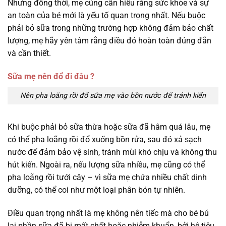
Nhưng đồng thời, mẹ cũng cần hiểu rằng sức khỏe và sự
an toàn của bé mới là yếu tố quan trọng nhất. Nếu buộc
phải bỏ sữa trong những trường hợp không đảm bảo chất
lượng, mẹ hãy yên tâm rằng điều đó hoàn toàn đúng đắn
và cần thiết.
Sữa mẹ nên đổ đi đâu ?
Nên pha loãng rồi đổ sữa mẹ vào bồn nước để tránh kiến
Khi buộc phải bỏ sữa thừa hoặc sữa đã hâm quá lâu, mẹ
có thể pha loãng rồi đổ xuống bồn rửa, sau đó xả sạch
nước để đảm bảo vệ sinh, tránh mùi khó chịu và không thu
hút kiến. Ngoài ra, nếu lượng sữa nhiều, mẹ cũng có thể
pha loãng rồi tưới cây – vì sữa mẹ chứa nhiều chất dinh
dưỡng, có thể coi như một loại phân bón tự nhiên.
Điều quan trọng nhất là mẹ không nên tiếc mà cho bé bú
lại phần sữa đã bị mất chất hoặc nhiễm khuẩn, bởi hệ tiêu