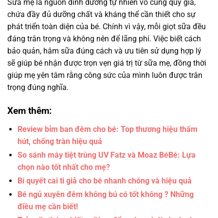
Sữa mẹ là nguồn dinh dưỡng tự nhiên vô cùng quý giá,
chứa đầy đủ dưỡng chất và kháng thể cần thiết cho sự
phát triển toàn diện của bé. Chính vì vậy, mỗi giọt sữa đều
đáng trân trọng và không nên để lãng phí. Việc biết cách
bảo quản, hâm sữa đúng cách và ưu tiên sử dụng hợp lý
sẽ giúp bé nhận được trọn vẹn giá trị từ sữa mẹ, đồng thời
giúp mẹ yên tâm rằng công sức của mình luôn được trân
trọng đúng nghĩa.
Xem thêm:
Review bỉm ban đêm cho bé: Top thương hiệu thấm
hút, chống tràn hiệu quả
So sánh máy tiệt trùng UV Fatz và Moaz BéBé: Lựa
chọn nào tốt nhất cho mẹ?
Bí quyết cai ti giả cho bé nhanh chóng và hiệu quả
Bé ngủ xuyên đêm không bú có tốt không ? Những
điều mẹ cần biết!