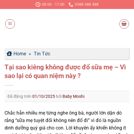
Chuyển
08:00 - 17:00
0988 988 488
đến
nội
dung
Home
»
Tin Tức
Tại sao kiêng không được đổ sữa mẹ – Vì
sao lại có quan niệm này ?
Đã đăng trên
01/10/2025
bởi
Baby Moshi
Chắc hẳn nhiều mẹ từng nghe ông bà, người lớn dặn dò
rằng “sữa mẹ tuyệt đối không nên đổ đi” vì đó là nguồn
dinh dưỡng quý giá cho con. Lời khuyên ấy khiến không ít