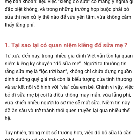
mẹ băn khoăn: liệu việc “kiêng đổ sữa” có mang ý nghĩa gì
đặc biệt không, và trong những trường hợp buộc phải bỏ
sữa thì nên xử lý thế nào để vừa yên tâm, vừa không cảm
thấy lãng phí.
1. Tại sao lại có quan niệm kiêng đổ sữa mẹ ?
Từ xưa đến nay, trong nhiều gia đình Việt vẫn tồn tại quan
niệm kiêng kỵ chuyện “đổ sữa mẹ”. Người ta thường tin
rằng sữa mẹ là “lộc trời ban”, không chỉ chứa đựng nguồn
dinh dưỡng quý giá mà còn là biểu tượng của tình thương
và sự kết nối vô hình với “vía” của em bé. Chính vì vậy, việc
bỏ đi sữa mẹ bị coi là điều không may mắn, vừa lãng phí,
vừa khiến nhiều người lo sợ mẹ sẽ mất sữa. Niềm tin này
đã ăn sâu và trở thành thói quen truyền lại qua nhiều thế
hệ.
Tuy nhiên, trong một số trường hợp, việc đổ bỏ sữa là cần