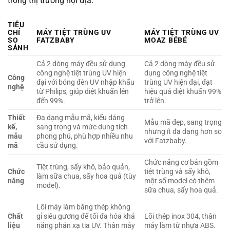
trong thị trường nội địa.
TIÊU
CHÍ
MÁY TIỆT TRÙNG UV
MÁY TIỆT TRÙNG UV
SO
FATZBABY
MOAZ BÉBÉ
SÁNH
Cả 2 dòng máy đều sử dụng
Cả 2 dòng máy đều sử
công nghệ tiệt trùng UV hiện
dụng công nghệ tiệt
Công
đại với bóng đèn UV nhập khẩu
trùng UV hiện đại, đạt
nghệ
từ Philips, giúp diệt khuẩn lên
hiệu quả diệt khuẩn 99%
đến 99%.
trở lên.
Thiết
Đa dạng mẫu mã, kiểu dáng
Mẫu mã đẹp, sang trọng
kế,
sang trọng và mức dung tích
nhưng ít đa dạng hơn so
mẫu
phong phú, phù hợp nhiều nhu
với Fatzbaby.
mã
cầu sử dụng.
Chức năng cơ bản gồm
Tiệt trùng, sấy khô, bảo quản,
Chức
tiệt trùng và sấy khô,
làm sữa chua, sấy hoa quả (tùy
năng
một số model có thêm
model).
sữa chua, sấy hoa quả.
Lõi máy làm bằng thép không
Chất
gỉ siêu gương để tối đa hóa khả
Lõi thép inox 304, thân
liệu
năng phản xạ tia UV. Thân máy
máy làm từ nhựa ABS.