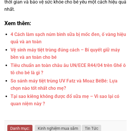
thời gian và bảo vệ sức khỏe cho bé yêu một cách hiệu quả
nhất.
Xem thêm:
4 Cách làm sạch núm bình sữa bị mốc đen, ố vàng hiệu
quả và an toàn
Vệ sinh máy tiệt trùng đúng cách – Bí quyết giữ máy
bền và an toàn cho bé
Tiêu chuẩn an toàn châu âu UN/ECE R44/04 trên Ghế ô
tô cho bé là gì ?
So sánh máy tiệt trùng UV Fatz và Moaz BéBé: Lựa
chọn nào tốt nhất cho mẹ?
Tại sao kiêng không được đổ sữa mẹ – Vì sao lại có
quan niệm này ?
Danh mục:
Kinh nghiệm mua sắm
Tin Tức