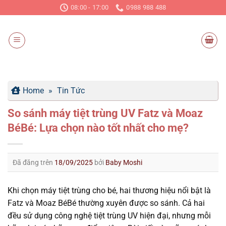
Chuyển
08:00 - 17:00
0988 988 488
đến
nội
dung
Home
»
Tin Tức
So sánh máy tiệt trùng UV Fatz và Moaz
BéBé: Lựa chọn nào tốt nhất cho mẹ?
Đã đăng trên
18/09/2025
bởi
Baby Moshi
Khi chọn máy tiệt trùng cho bé, hai thương hiệu nổi bật là
Fatz và Moaz BéBé thường xuyên được so sánh. Cả hai
đều sử dụng công nghệ tiệt trùng UV hiện đại, nhưng mỗi