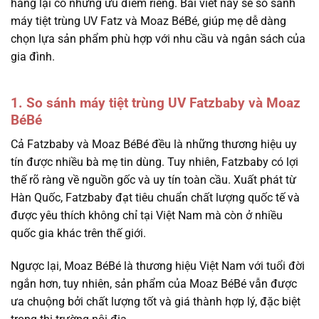
hãng lại có những ưu điểm riêng. Bài viết này sẽ so sánh
máy tiệt trùng UV Fatz và Moaz BéBé, giúp mẹ dễ dàng
chọn lựa sản phẩm phù hợp với nhu cầu và ngân sách của
gia đình.
1. So sánh máy tiệt trùng UV Fatzbaby và Moaz
BéBé
Cả Fatzbaby và Moaz BéBé đều là những thương hiệu uy
tín được nhiều bà mẹ tin dùng. Tuy nhiên, Fatzbaby có lợi
thế rõ ràng về nguồn gốc và uy tín toàn cầu. Xuất phát từ
Hàn Quốc, Fatzbaby đạt tiêu chuẩn chất lượng quốc tế và
được yêu thích không chỉ tại Việt Nam mà còn ở nhiều
quốc gia khác trên thế giới.
Ngược lại, Moaz BéBé là thương hiệu Việt Nam với tuổi đời
ngắn hơn, tuy nhiên, sản phẩm của Moaz BéBé vẫn được
ưa chuộng bởi chất lượng tốt và giá thành hợp lý, đặc biệt