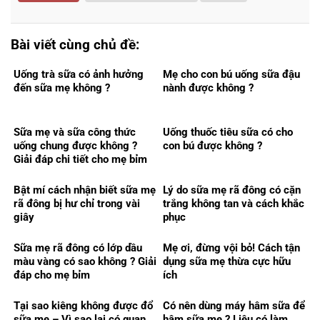
Bài viết cùng chủ đề:
Uống trà sữa có ảnh hưởng
Mẹ cho con bú uống sữa đậu
đến sữa mẹ không ?
nành được không ?
Sữa mẹ và sữa công thức
Uống thuốc tiêu sữa có cho
uống chung được không ?
con bú được không ?
Giải đáp chi tiết cho mẹ bỉm
Bật mí cách nhận biết sữa mẹ
Lý do sữa mẹ rã đông có cặn
rã đông bị hư chỉ trong vài
trắng không tan và cách khắc
giây
phục
Sữa mẹ rã đông có lớp dầu
Mẹ ơi, đừng vội bỏ! Cách tận
màu vàng có sao không ? Giải
dụng sữa mẹ thừa cực hữu
đáp cho mẹ bỉm
ích
Tại sao kiêng không được đổ
Có nên dùng máy hâm sữa để
sữa mẹ – Vì sao lại có quan
hâm sữa mẹ ? Liệu có làm