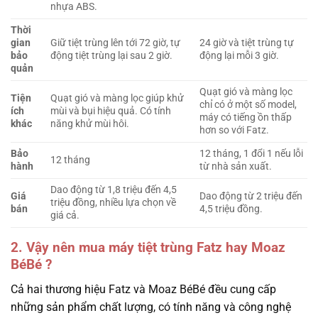
nhựa ABS.
Thời
gian
Giữ tiệt trùng lên tới 72 giờ, tự
24 giờ và tiệt trùng tự
bảo
động tiệt trùng lại sau 2 giờ.
động lại mỗi 3 giờ.
quản
Quạt gió và màng lọc
Tiện
Quạt gió và màng lọc giúp khử
chỉ có ở một số model,
ích
mùi và bụi hiệu quả. Có tính
máy có tiếng ồn thấp
khác
năng khử mùi hôi.
hơn so với Fatz.
Bảo
12 tháng, 1 đổi 1 nếu lỗi
12 tháng
hành
từ nhà sản xuất.
Dao động từ 1,8 triệu đến 4,5
Giá
Dao động từ 2 triệu đến
triệu đồng, nhiều lựa chọn về
bán
4,5 triệu đồng.
giá cả.
2. Vậy nên mua máy tiệt trùng Fatz hay Moaz
BéBé ?
Cả hai thương hiệu Fatz và Moaz BéBé đều cung cấp
những sản phẩm chất lượng, có tính năng và công nghệ