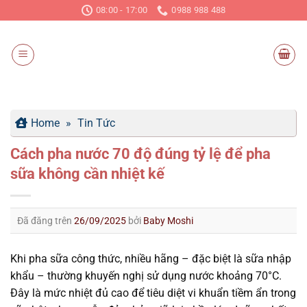
Chuyển
08:00 - 17:00
0988 988 488
đến
nội
dung
Home
»
Tin Tức
Cách pha nước 70 độ đúng tỷ lệ để pha
sữa không cần nhiệt kế
Đã đăng trên
26/09/2025
bởi
Baby Moshi
Khi pha sữa công thức, nhiều hãng – đặc biệt là sữa nhập
khẩu – thường khuyến nghị sử dụng nước khoảng 70°C.
Đây là mức nhiệt đủ cao để tiêu diệt vi khuẩn tiềm ẩn trong