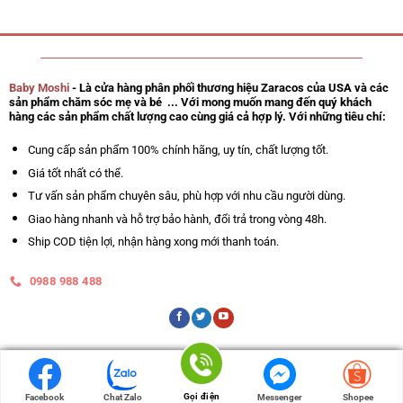
Baby Moshi
- Là cửa hàng phân phối thương hiệu Zaracos của USA và các
sản phẩm chăm sóc mẹ và bé ... Với mong muốn mang đến quý khách
hàng các sản phẩm chất lượng cao cùng giá cả hợp lý. Với những tiêu chí:
Cung cấp sản phẩm 100% chính hãng, uy tín, chất lượng tốt.
Giá tốt nhất có thể.
Tư vấn sản phẩm chuyên sâu, phù hợp với nhu cầu người dùng.
Giao hàng nhanh và hỗ trợ bảo hành, đổi trả trong vòng 48h.
Ship COD tiện lợi, nhận hàng xong mới thanh toán.
0988 988 488
Gọi điện
Gọi điện
Facebook
Facebook
Chat Zalo
Chat Zalo
Messenger
Messenger
Shopee
Shopee