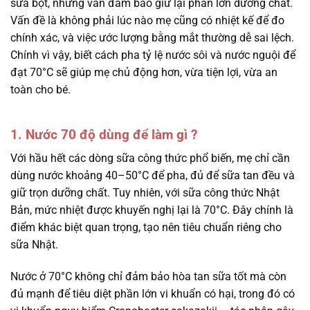
sữa bột, nhưng vẫn đảm bảo giữ lại phần lớn dưỡng chất.
Vấn đề là không phải lúc nào mẹ cũng có nhiệt kế để đo
chính xác, và việc ước lượng bằng mắt thường dễ sai lệch.
Chính vì vậy, biết cách pha tỷ lệ nước sôi và nước nguội để
đạt 70°C sẽ giúp mẹ chủ động hơn, vừa tiện lợi, vừa an
toàn cho bé.
1. Nước 70 độ dùng để làm gì ?
Với hầu hết các dòng sữa công thức phổ biến, mẹ chỉ cần
dùng nước khoảng 40–50°C để pha, đủ để sữa tan đều và
giữ trọn dưỡng chất. Tuy nhiên, với sữa công thức Nhật
Bản, mức nhiệt được khuyến nghị lại là 70°C. Đây chính là
điểm khác biệt quan trọng, tạo nên tiêu chuẩn riêng cho
sữa Nhật.
Nước ở 70°C không chỉ đảm bảo hòa tan sữa tốt mà còn
đủ mạnh để tiêu diệt phần lớn vi khuẩn có hại, trong đó có