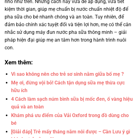
nhỏ như trên. Những cách này vừa dễ áp dụng, vừa tiết
kiệm thời gian, giúp mẹ chuẩn bị nước chuẩn nhiệt độ để
pha sữa cho bé nhanh chóng và an toàn. Tuy nhiên, để
đảm bảo chính xác tuyệt đối và tiện lợi hơn, mẹ có thể cân
nhắc sử dụng máy đun nước pha sữa thông minh – giải
pháp hiện đại giúp mẹ an tâm hơn trong hành trình nuôi
con.
Xem thêm:
Vì sao không nên cho trẻ sơ sinh nằm giữa bố mẹ ?
Mẹ ơi, đừng vội bỏ! Cách tận dụng sữa mẹ thừa cực
hữu ích
4 Cách làm sạch núm bình sữa bị mốc đen, ố vàng hiệu
quả và an toàn
Khám phá ưu điểm của Vải Oxford trong đồ dùng cho
bé
[Giải đáp] Trẻ mấy tháng nằm nôi được – Cần Lưu ý gì