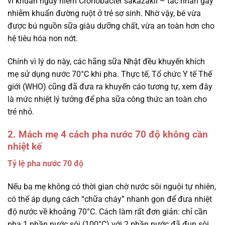
vi khuẩn nguy hiểm Cronobacter sakazakii – tác nhân gây
nhiễm khuẩn đường ruột ở trẻ sơ sinh. Nhờ vậy, bé vừa
được bú nguồn sữa giàu dưỡng chất, vừa an toàn hơn cho
hệ tiêu hóa non nớt.
Chính vì lý do này, các hãng sữa Nhật đều khuyến khích
mẹ sử dụng nước 70°C khi pha. Thực tế, Tổ chức Y tế Thế
giới (WHO) cũng đã đưa ra khuyến cáo tương tự, xem đây
là mức nhiệt lý tưởng để pha sữa công thức an toàn cho
trẻ nhỏ.
2. Mách mẹ 4 cách pha nước 70 độ không cần
nhiệt kế
Tỷ lệ pha nước 70 độ
Nếu ba mẹ không có thời gian chờ nước sôi nguội tự nhiên,
có thể áp dụng cách “chữa cháy” nhanh gọn để đưa nhiệt
độ nước về khoảng 70°C. Cách làm rất đơn giản: chỉ cần
pha 1 phần nước sôi (100°C) với 2 phần nước đã đun sôi