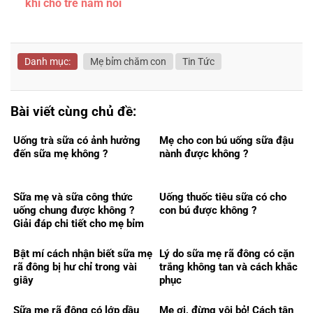
khi cho trẻ nằm nôi
Danh mục:
Mẹ bỉm chăm con
Tin Tức
Bài viết cùng chủ đề:
Uống trà sữa có ảnh hưởng
Mẹ cho con bú uống sữa đậu
đến sữa mẹ không ?
nành được không ?
Sữa mẹ và sữa công thức
Uống thuốc tiêu sữa có cho
uống chung được không ?
con bú được không ?
Giải đáp chi tiết cho mẹ bỉm
Bật mí cách nhận biết sữa mẹ
Lý do sữa mẹ rã đông có cặn
rã đông bị hư chỉ trong vài
trắng không tan và cách khắc
giây
phục
Sữa mẹ rã đông có lớp dầu
Mẹ ơi, đừng vội bỏ! Cách tận