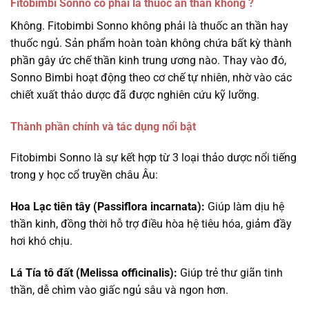
Fitobimbi Sonno có phải là thuốc an thần không ?
Không. Fitobimbi Sonno không phải là thuốc an thần hay
thuốc ngủ. Sản phẩm hoàn toàn không chứa bất kỳ thành
phần gây ức chế thần kinh trung ương nào. Thay vào đó,
Sonno Bimbi hoạt động theo cơ chế tự nhiên, nhờ vào các
chiết xuất thảo dược đã được nghiên cứu kỹ lưỡng.
Thành phần chính và tác dụng nổi bật
Fitobimbi Sonno là sự kết hợp từ 3 loại thảo dược nổi tiếng
trong y học cổ truyền châu Âu:
Hoa Lạc tiên tây (Passiflora incarnata):
Giúp làm dịu hệ
thần kinh, đồng thời hỗ trợ điều hòa hệ tiêu hóa, giảm đầy
hơi khó chịu.
Lá Tía tô đất (Melissa officinalis):
Giúp trẻ thư giãn tinh
thần, dễ chìm vào giấc ngủ sâu và ngon hơn.