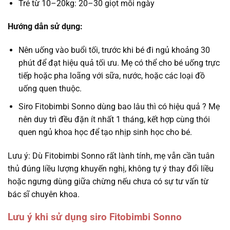
Trẻ từ 10–20kg: 20–30 giọt mỗi ngày
Hướng dẫn sử dụng:
Nên uống vào buổi tối, trước khi bé đi ngủ khoảng 30
phút để đạt hiệu quả tối ưu. Mẹ có thể cho bé uống trực
tiếp hoặc pha loãng với sữa, nước, hoặc các loại đồ
uống quen thuộc.
Siro Fitobimbi Sonno dùng bao lâu thì có hiệu quả ? Mẹ
nên duy trì đều đặn ít nhất 1 tháng, kết hợp cùng thói
quen ngủ khoa học để tạo nhịp sinh học cho bé.
Lưu ý: Dù Fitobimbi Sonno rất lành tính, mẹ vẫn cần tuân
thủ đúng liều lượng khuyến nghị, không tự ý thay đổi liều
hoặc ngưng dùng giữa chừng nếu chưa có sự tư vấn từ
bác sĩ chuyên khoa.
Lưu ý khi sử dụng siro Fitobimbi Sonno