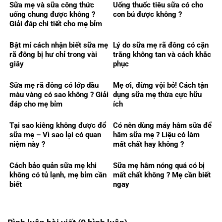
Sữa mẹ và sữa công thức
Uống thuốc tiêu sữa có cho
uống chung được không ?
con bú được không ?
Giải đáp chi tiết cho mẹ bỉm
Bật mí cách nhận biết sữa mẹ
Lý do sữa mẹ rã đông có cặn
rã đông bị hư chỉ trong vài
trắng không tan và cách khắc
giây
phục
Sữa mẹ rã đông có lớp dầu
Mẹ ơi, đừng vội bỏ! Cách tận
màu vàng có sao không ? Giải
dụng sữa mẹ thừa cực hữu
đáp cho mẹ bỉm
ích
Tại sao kiêng không được đổ
Có nên dùng máy hâm sữa để
sữa mẹ – Vì sao lại có quan
hâm sữa mẹ ? Liệu có làm
niệm này ?
mất chất hay không ?
Cách bảo quản sữa mẹ khi
Sữa mẹ hâm nóng quá có bị
không có tủ lạnh, mẹ bỉm cần
mất chất không ? Mẹ cần biết
biết
ngay