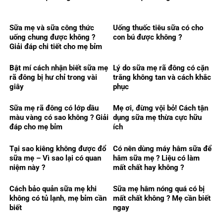
Sữa mẹ và sữa công thức
Uống thuốc tiêu sữa có cho
uống chung được không ?
con bú được không ?
Giải đáp chi tiết cho mẹ bỉm
Bật mí cách nhận biết sữa mẹ
Lý do sữa mẹ rã đông có cặn
rã đông bị hư chỉ trong vài
trắng không tan và cách khắc
giây
phục
Sữa mẹ rã đông có lớp dầu
Mẹ ơi, đừng vội bỏ! Cách tận
màu vàng có sao không ? Giải
dụng sữa mẹ thừa cực hữu
đáp cho mẹ bỉm
ích
Tại sao kiêng không được đổ
Có nên dùng máy hâm sữa để
sữa mẹ – Vì sao lại có quan
hâm sữa mẹ ? Liệu có làm
niệm này ?
mất chất hay không ?
Cách bảo quản sữa mẹ khi
Sữa mẹ hâm nóng quá có bị
không có tủ lạnh, mẹ bỉm cần
mất chất không ? Mẹ cần biết
biết
ngay