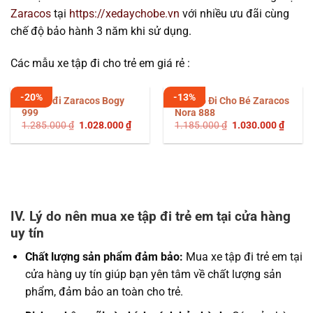
Zaracos
tại
https://xedaychobe.vn
với nhiều ưu đãi cùng
chế độ bảo hành 3 năm khi sử dụng.
Các mẫu xe tập đi cho trẻ em giá rẻ :
-20%
-13%
Xe tập đi Zaracos Bogy
Xe Tập Đi Cho Bé Zaracos
999
Nora 888
Giá
Giá
Giá
Giá
1.285.000
₫
1.028.000
₫
1.185.000
₫
1.030.000
₫
gốc
hiện
gốc
hiện
là:
tại
là:
tại
1.285.000 ₫.
là:
1.185.000 ₫.
là:
1.028.000 ₫.
1.030.
IV. Lý do nên mua xe tập đi trẻ em tại cửa hàng
uy tín
Chất lượng sản phẩm đảm bảo:
Mua xe tập đi trẻ em tại
cửa hàng uy tín giúp bạn yên tâm về chất lượng sản
phẩm, đảm bảo an toàn cho trẻ.