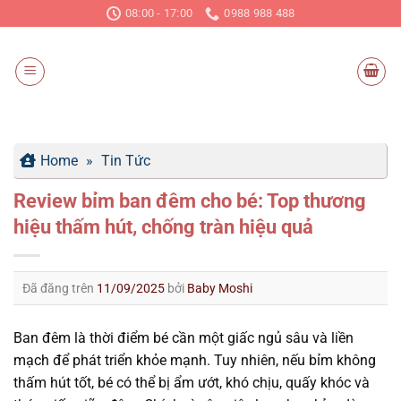
Chuyển
08:00 - 17:00
0988 988 488
đến
nội
dung
Home
»
Tin Tức
Review bỉm ban đêm cho bé: Top thương
hiệu thấm hút, chống tràn hiệu quả
Đã đăng trên
11/09/2025
bởi
Baby Moshi
Ban đêm là thời điểm bé cần một giấc ngủ sâu và liền
mạch để phát triển khỏe mạnh. Tuy nhiên, nếu bỉm không
thấm hút tốt, bé có thể bị ẩm ướt, khó chịu, quấy khóc và