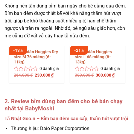
Không nên tận dụng bỉm ban ngày cho bé dùng qua đêm.
Bỉm ban đêm được thiết kế với khả năng thấm hút vượt
trội, giúp bé khô thoáng suốt nhiều giờ, hạn chế thấm
ngược và tràn ra ngoài. Nhờ đó, bé ngủ sâu giấc hơn, còn
mẹ cũng đỡ vất vả dậy thay tã nửa đêm.
-13%
-21%
Bỉm tã dán Huggies Dry
Bỉm tã dán Huggies
size M 76 miếng (6-
size L 68 miếng (8-
11kg)
13kg)
0
đánh giá
0
đánh giá
Giá
Giá
Giá
Giá
264.000
₫
230.000
₫
380.000
₫
300.000
₫
Được
Được
gốc
hiện
gốc
hiện
xếp
xếp
là:
tại
là:
tại
hạng
hạng
264.000 ₫.
là:
380.000 ₫.
là:
0
0
230.000 ₫.
300.000 ₫
5
5
sao
sao
2. Review bỉm dùng ban đêm cho bé bán chạy
nhất tại BabyMoshi
Tã Nhật Goo.n – Bỉm ban đêm cao cấp, thấm hút vượt trội
Thương hiệu: Daio Paper Corporation