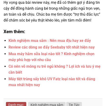
Hy vọng qua bài review này, mẹ đã có thêm gợi ý đáng tin
cậy để đồng hành cùng bé trong những giấc ngủ trọn vẹn,
an toàn và dễ chịu. Chúc ba mẹ tìm được “trợ thủ đắc lực”
để chăm sóc bé yêu thật khéo léo, yên tâm mỗi đêm!
Xem thêm:
Kinh nghiệm mua sắm : Nên mua địu hay xe đẩy
Review các dòng xe đẩy Seebaby tốt nhất hiện nay
Mua máy hâm sữa loại nào tốt ? Kinh nghiệm chọn
máy phù hợp với nhu cầu
Có nên vỗ mông ru trẻ ngủ không ? Lợi ích và lưu ý mẹ
cần biết
Máy tiệt trùng sấy khô UV Fatz loại nào tốt và đáng
mua nhất hiện nay
Danh mục:
Kinh nghiệm mua sắm
Tin Tức