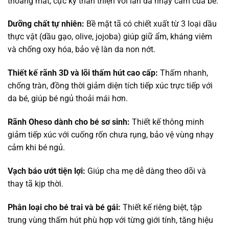
thoáng mát, cực kỳ thân thiện với làn da nhạy cảm của bé.
Dưỡng chất tự nhiên:
Bề mặt tã có chiết xuất từ 3 loại dầu
thực vật (dầu gạo, olive, jojoba) giúp giữ ẩm, kháng viêm
và chống oxy hóa, bảo vệ làn da non nớt.
Thiết kế rãnh 3D và lõi thấm hút cao cấp:
Thấm nhanh,
chống tràn, đồng thời giảm diện tích tiếp xúc trực tiếp với
da bé, giúp bé ngủ thoải mái hơn.
Rãnh Oheso dành cho bé sơ sinh:
Thiết kế thông minh
giảm tiếp xúc với cuống rốn chưa rụng, bảo vệ vùng nhạy
cảm khi bé ngủ.
Vạch báo ướt tiện lợi:
Giúp cha mẹ dễ dàng theo dõi và
thay tã kịp thời.
Phân loại cho bé trai và bé gái:
Thiết kế riêng biệt, tập
trung vùng thấm hút phù hợp với từng giới tính, tăng hiệu