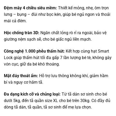
Đệm mây 4 chiều siêu mềm:
Thiết kế mỏng, nhẹ, ôm trọn
lưng – bụng – đùi như bọc kén, giúp bé ngủ ngon và thoải
mái cả đêm.
Hộc chống tràn 3D:
Ngăn chất lỏng rò rỉ ra ngoài, bảo vệ
giường nệm sạch sẽ, cho bé giấc ngủ liền mạch.
Công nghệ 1.000 phễu thấm hút:
Kết hợp cùng hạt Smart
Lock giúp thấm hút tối đa gấp 7 lần lượng bé tè, không gây
vón cục, giữ da bé khô thoáng.
Mặt đáy thoát ẩm:
Hỗ trợ lưu thông không khí, giảm hầm
bí và nguy cơ hăm tã.
Đa dạng kích cỡ và chủng loại:
Từ tã dán sơ sinh cho bé
dưới 5kg, đến tã quần size XL cho bé trên 30kg. Có đầy đủ
dòng tã dán, tã quần, tã sơ sinh để mẹ lựa chọn.