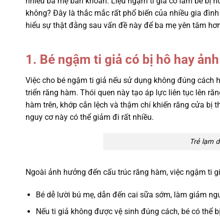
nhiều ba mẹ băn khoăn: Liệu ngậm ti giả có làm bé bị 
không? Đây là thắc mắc rất phổ biến của nhiều gia đình 
hiểu sự thật đằng sau vấn đề này để ba mẹ yên tâm hơn
1. Bé ngậm ti giả có bị hô hay ản
Việc cho bé ngậm ti giả nếu sử dụng không đúng cách hoặ
triển răng hàm. Thói quen này tạo áp lực liên tục lên r
hàm trên, khớp cắn lệch và thậm chí khiến răng cửa bị t
nguy cơ này có thể giảm đi rất nhiều.
Trẻ lạm d
Ngoài ảnh hưởng đến cấu trúc răng hàm, việc ngậm ti g
Bé dễ lười bú mẹ, dẫn đến cai sữa sớm, làm giảm ng
Nếu ti giả không được vệ sinh đúng cách, bé có thể 