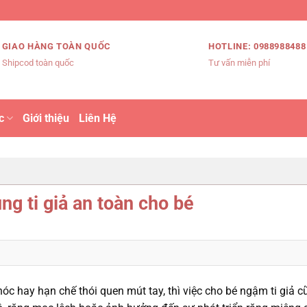
GIAO HÀNG TOÀN QUỐC
HOTLINE: 0988988488
Shipcod toàn quốc
Tư vấn miễn phí
c
Giới thiệu
Liên Hệ
ng ti giả an toàn cho bé
hóc hay hạn chế thói quen mút tay, thì việc cho bé ngậm ti giả c