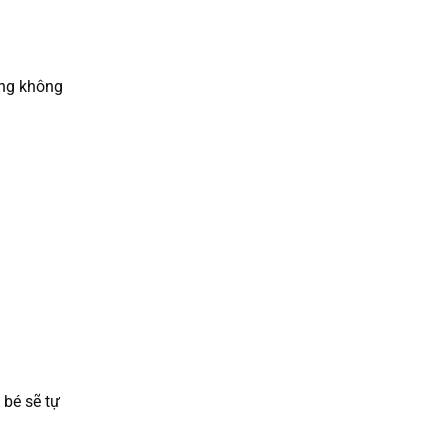
ông không
 bé sẽ tự