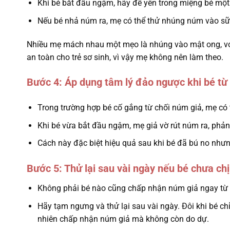
Khi bé bắt đầu ngậm, hãy để yên trong miệng bé một
Nếu bé nhả núm ra, mẹ có thể thử nhúng núm vào sữa 
Nhiều mẹ mách nhau một mẹo là nhúng vào mật ong, với 
an toàn cho trẻ sơ sinh, vì vậy mẹ không nên làm theo.
Bước 4: Áp dụng tâm lý đảo ngược khi bé từ
Trong trường hợp bé cố gắng từ chối núm giả, mẹ có
Khi bé vừa bắt đầu ngậm, mẹ giả vờ rút núm ra, phản
Cách này đặc biệt hiệu quả sau khi bé đã bú no như
Bước 5: Thử lại sau vài ngày nếu bé chưa ch
Không phải bé nào cũng chấp nhận núm giả ngay từ l
Hãy tạm ngưng và thử lại sau vài ngày. Đôi khi bé chỉ
nhiên chấp nhận núm giả mà không còn do dự.