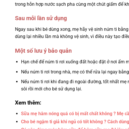
trong hỗn hợp nước sạch pha cùng một chút giấm để khử 
Sau mỗi lần sử dụng
Ngay sau khi bé dùng xong, mẹ hãy vệ sinh núm ti bằng n
dùng lại nhiều lần mà không vệ sinh, vì điều này tạo điề
Một số lưu ý bảo quản
Hạn chế để núm ti rơi xuống đất hoặc đặt ở nơi ẩm m
Nếu núm ti rơi trong nhà, mẹ có thể rửa lại ngay bằn
Nếu núm ti rơi khi đang đi ngoài đường, tốt nhất mẹ
sôi rồi mới cho bé sử dụng lại.
Xem thêm:
Sữa mẹ hâm nóng quá có bị mất chất không ? Mẹ cầ
Cho bé ngậm ti giả khi ngủ có tốt không ? Cách dùn