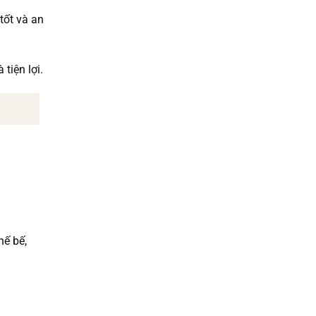
tốt và an
tiện lợi.
hế bế,