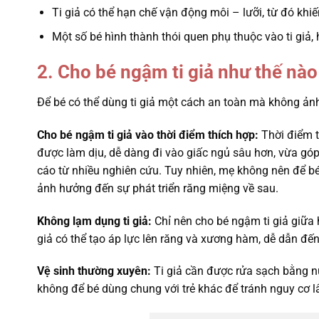
Ti giả có thể hạn chế vận động môi – lưỡi, từ đó khi
Một số bé hình thành thói quen phụ thuộc vào ti giả
2. Cho bé ngậm ti giả như thế nào
Để bé có thể dùng ti giả một cách an toàn mà không ản
Cho bé ngậm ti giả vào thời điểm thích hợp:
Thời điểm t
được làm dịu, dễ dàng đi vào giấc ngủ sâu hơn, vừa góp
cáo từ nhiều nghiên cứu. Tuy nhiên, mẹ không nên để bé 
ảnh hưởng đến sự phát triển răng miệng về sau.
Không lạm dụng ti giả:
Chỉ nên cho bé ngậm ti giả giữa 
giả có thể tạo áp lực lên răng và xương hàm, dễ dẫn đế
Vệ sinh thường xuyên:
Ti giả cần được rửa sạch bằng n
không để bé dùng chung với trẻ khác để tránh nguy cơ 