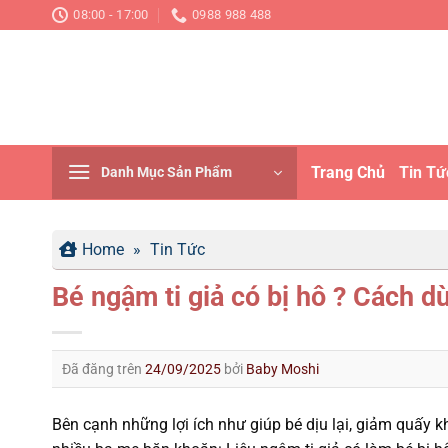
Chuyển
08:00 - 17:00
0988 988 488
đến
nội
dung
Trang Chủ
Tin Tứ
Danh Mục Sản Phẩm
Home
»
Tin Tức
Bé ngậm ti giả có bị hô ? Cách dù
Đã đăng trên
24/09/2025
bởi
Baby Moshi
Bên cạnh những lợi ích như giúp bé dịu lại, giảm quấy k