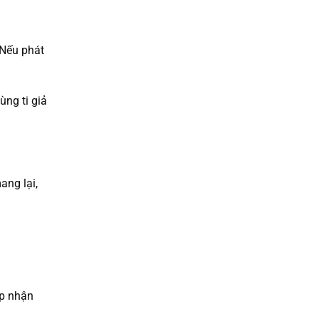
 Nếu phát
ùng ti giả
ang lại,
ấp nhận