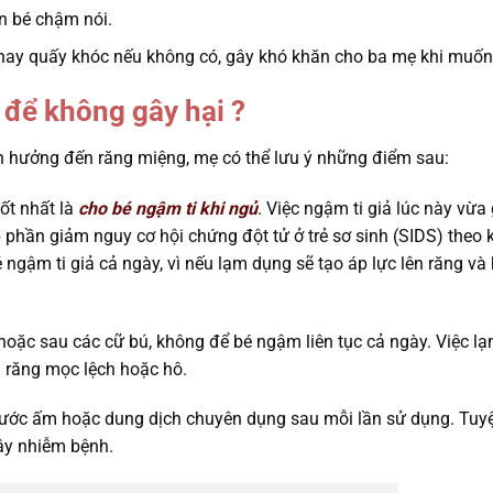
ến bé chậm nói.
, hay quấy khóc nếu không có, gây khó khăn cho ba mẹ khi muốn b
 để không gây hại ?
h hưởng đến răng miệng, mẹ có thể lưu ý những điểm sau:
ốt nhất là
cho bé ngậm ti khi ngủ
. Việc ngậm ti giả lúc này vừa
 phần giảm nguy cơ hội chứng đột tử ở trẻ sơ sinh (SIDS) theo
ngậm ti giả cả ngày, vì nếu lạm dụng sẽ tạo áp lực lên răng và
hoặc sau các cữ bú, không để bé ngậm liên tục cả ngày. Việc lạ
n răng mọc lệch hoặc hô.
ước ấm hoặc dung dịch chuyên dụng sau mỗi lần sử dụng. Tuyệ
lây nhiễm bệnh.