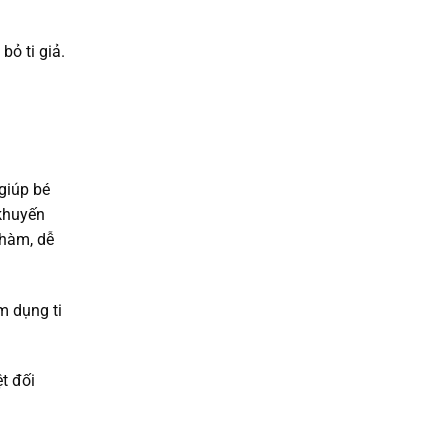
ỏ ti giả.
 giúp bé
 khuyến
 hàm, dễ
m dụng ti
t đối