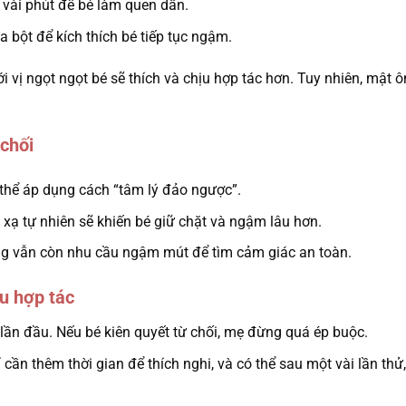
 vài phút để bé làm quen dần.
bột để kích thích bé tiếp tục ngậm.
vị ngọt ngọt bé sẽ thích và chịu hợp tác hơn. Tuy nhiên, mật 
 chối
 thể áp dụng cách “tâm lý đảo ngược”.
 xạ tự nhiên sẽ khiến bé giữ chặt và ngậm lâu hơn.
ng vẫn còn nhu cầu ngậm mút để tìm cảm giác an toàn.
ịu hợp tác
ần đầu. Nếu bé kiên quyết từ chối, mẹ đừng quá ép buộc.
 cần thêm thời gian để thích nghi, và có thể sau một vài lần thử,