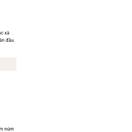
ặc xà
lần đầu
gâm núm