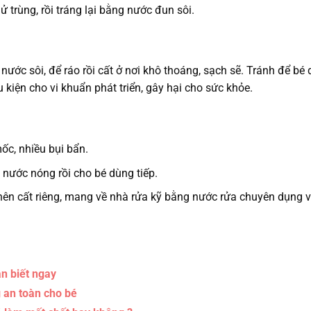
trùng, rồi tráng lại bằng nước đun sôi.
ước sôi, để ráo rồi cất ở nơi khô thoáng, sạch sẽ. Tránh để bé 
u kiện cho vi khuẩn phát triển, gây hại cho sức khỏe.
ốc, nhiều bụi bẩn.
g nước nóng rồi cho bé dùng tiếp.
 nên cất riêng, mang về nhà rửa kỹ bằng nước rửa chuyên dụng 
n biết ngay
g an toàn cho bé