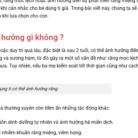
hô, răng mọc lệch hoặc ảnh hưởng đến sự phát triển răng miệng 
khi cân nhắc cho bé dùng ti giả. Trong bài viết này, chúng ta sẽ
 khi lựa chọn cho con.
h hưởng gì không ?
c duy trì quá lâu, đặc biệt là sau 2 tuổi, có thể ảnh hưởng đế
ăng và xương hàm, từ đó gây ra một số vấn đề như: răng mọc lệc
hưa. Tuy nhiên, nếu ba mẹ kiểm soát tốt thời gian cũng như các
ụng ti có thể ảnh hưởng răng
iả thường xuyên còn tiềm ẩn những tác động khác:
uồn dinh dưỡng tự nhiên và ảnh hưởng hệ miễn dịch.
bị nhiễm khuẩn răng miệng, viêm họng.