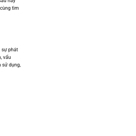
sau này
 cùng tìm
n sự phát
h, vẩu
h sử dụng,