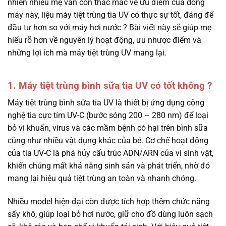
nhiên nhiều mẹ vẫn còn thắc mắc về ưu điểm của dòng
máy này, liệu máy tiệt trùng tia UV có thực sự tốt, đáng để
đầu tư hơn so với máy hơi nước ? Bài viết này sẽ giúp mẹ
hiểu rõ hơn về nguyên lý hoạt động, ưu nhược điểm và
những lợi ích mà máy tiệt trùng UV mang lại.
1. Máy tiệt trùng bình sữa tia UV có tốt không ?
Máy tiệt trùng bình sữa tia UV là thiết bị ứng dụng công
nghệ tia cực tím UV-C (bước sóng 200 – 280 nm) để loại
bỏ vi khuẩn, virus và các mầm bệnh có hại trên bình sữa
cũng như nhiều vật dụng khác của bé. Cơ chế hoạt động
của tia UV-C là phá hủy cấu trúc ADN/ARN của vi sinh vật,
khiến chúng mất khả năng sinh sản và phát triển, nhờ đó
mang lại hiệu quả tiệt trùng an toàn và nhanh chóng.
Nhiều model hiện đại còn được tích hợp thêm chức năng
sấy khô, giúp loại bỏ hơi nước, giữ cho đồ dùng luôn sạch