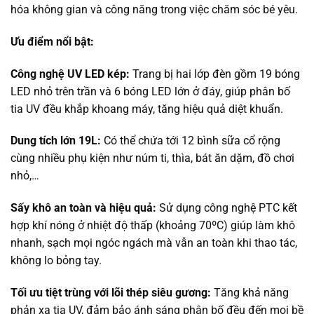
hóa không gian và công năng trong việc chăm sóc bé yêu.
Ưu điểm nổi bật:
Công nghệ UV LED kép:
Trang bị hai lớp đèn gồm 19 bóng
LED nhỏ trên trần và 6 bóng LED lớn ở đáy, giúp phân bố
tia UV đều khắp khoang máy, tăng hiệu quả diệt khuẩn.
Dung tích lớn 19L:
Có thể chứa tới 12 bình sữa cổ rộng
cùng nhiều phụ kiện như núm ti, thìa, bát ăn dặm, đồ chơi
nhỏ,…
Sấy khô an toàn và hiệu quả:
Sử dụng công nghệ PTC kết
hợp khí nóng ở nhiệt độ thấp (khoảng 70ºC) giúp làm khô
nhanh, sạch mọi ngóc ngách mà vẫn an toàn khi thao tác,
không lo bỏng tay.
Tối ưu tiệt trùng với lõi thép siêu gương:
Tăng khả năng
phản xạ tia UV, đảm bảo ánh sáng phân bố đều đến mọi bề