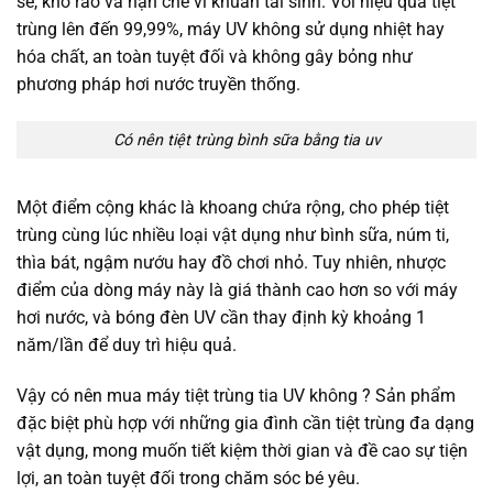
sẽ, khô ráo và hạn chế vi khuẩn tái sinh. Với hiệu quả tiệt
trùng lên đến 99,99%, máy UV không sử dụng nhiệt hay
hóa chất, an toàn tuyệt đối và không gây bỏng như
phương pháp hơi nước truyền thống.
Có nên tiệt trùng bình sữa bằng tia uv
Một điểm cộng khác là khoang chứa rộng, cho phép tiệt
trùng cùng lúc nhiều loại vật dụng như bình sữa, núm ti,
thìa bát, ngậm nướu hay đồ chơi nhỏ. Tuy nhiên, nhược
điểm của dòng máy này là giá thành cao hơn so với máy
hơi nước, và bóng đèn UV cần thay định kỳ khoảng 1
năm/lần để duy trì hiệu quả.
Vậy có nên mua máy tiệt trùng tia UV không ? Sản phẩm
đặc biệt phù hợp với những gia đình cần tiệt trùng đa dạng
vật dụng, mong muốn tiết kiệm thời gian và đề cao sự tiện
lợi, an toàn tuyệt đối trong chăm sóc bé yêu.