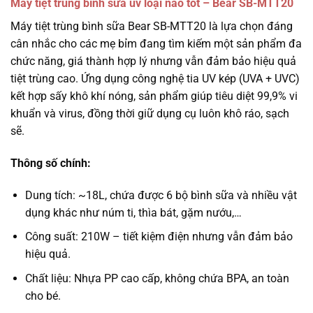
Máy tiệt trùng bình sữa uv loại nào tốt – Bear SB-MTT20
Máy tiệt trùng bình sữa Bear SB-MTT20 là lựa chọn đáng
cân nhắc cho các mẹ bỉm đang tìm kiếm một sản phẩm đa
chức năng, giá thành hợp lý nhưng vẫn đảm bảo hiệu quả
tiệt trùng cao. Ứng dụng công nghệ tia UV kép (UVA + UVC)
kết hợp sấy khô khí nóng, sản phẩm giúp tiêu diệt 99,9% vi
khuẩn và virus, đồng thời giữ dụng cụ luôn khô ráo, sạch
sẽ.
Thông số chính:
Dung tích: ~18L, chứa được 6 bộ bình sữa và nhiều vật
dụng khác như núm ti, thìa bát, gặm nướu,…
Công suất: 210W – tiết kiệm điện nhưng vẫn đảm bảo
hiệu quả.
Chất liệu: Nhựa PP cao cấp, không chứa BPA, an toàn
cho bé.