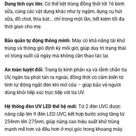
Dung tích cực lớn:
Có thể tiệt trùng đồng thời tới 16 bình
sữa, cùng các vật dụng khác như ty ngậm, dụng cụ hút
sữa, đồ chơi, thìa bát… chỉ trong một lần, tiết kiệm tối đa
thời gian cho mẹ.
Bảo quản tự động thông minh:
Máy có khả năng tái khử
trùng và thông gió định kỳ mỗi giờ, giúp duy trì trạng thái
vô trùng suốt cả ngày mà không cần thao tác lại.
An toàn tuyệt đối:
Trang bị kính phản xạ và rãnh chắn tia
UV, ngăn tia phát tán ra ngoài, đồng thời có cảm biến từ
tính tự động ngắt đèn khi mở cửa – giúp bảo vệ người
dùng khỏi tiếp xúc trực tiếp với tia UV.
Hệ thống đèn UV LED thế hệ mới:
Từ 2 đèn UVC được
nâng cấp lên 9 đèn LED UVC, kết hợp bước sóng tăng từ
254nm lên 275nm, giúp nâng cao hiệu suất khử trùng
mạnh mẽ hơn và đều hơn ở mọi góc trong khoang máy.