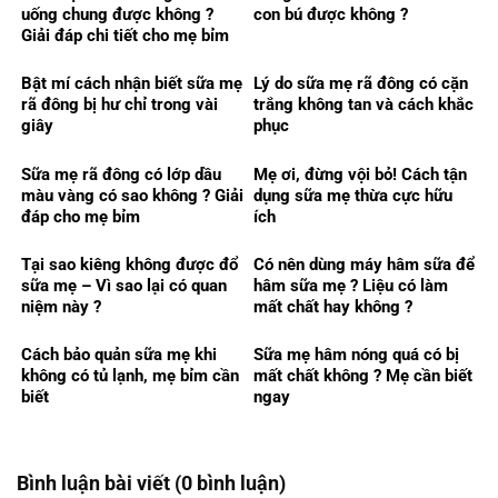
uống chung được không ?
con bú được không ?
Giải đáp chi tiết cho mẹ bỉm
Bật mí cách nhận biết sữa mẹ
Lý do sữa mẹ rã đông có cặn
rã đông bị hư chỉ trong vài
trắng không tan và cách khắc
giây
phục
Sữa mẹ rã đông có lớp dầu
Mẹ ơi, đừng vội bỏ! Cách tận
màu vàng có sao không ? Giải
dụng sữa mẹ thừa cực hữu
đáp cho mẹ bỉm
ích
Tại sao kiêng không được đổ
Có nên dùng máy hâm sữa để
sữa mẹ – Vì sao lại có quan
hâm sữa mẹ ? Liệu có làm
niệm này ?
mất chất hay không ?
Cách bảo quản sữa mẹ khi
Sữa mẹ hâm nóng quá có bị
không có tủ lạnh, mẹ bỉm cần
mất chất không ? Mẹ cần biết
biết
ngay
Bình luận bài viết (0 bình luận)