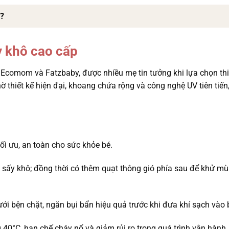
?
y khô cao cấp
 Ecomom và Fatzbaby, được nhiều mẹ tin tưởng khi lựa chọn thiết
hờ thiết kế hiện đại, khoang chứa rộng và công nghệ UV tiên tiế
i ưu, an toàn cho sức khỏe bé.
 sấy khô; đồng thời có thêm quạt thông gió phía sau để khử mùi
ưới bện chặt, ngăn bụi bẩn hiệu quả trước khi đưa khí sạch vào 
 40°C, hạn chế cháy nổ và giảm rủi ro trong quá trình vận hành.