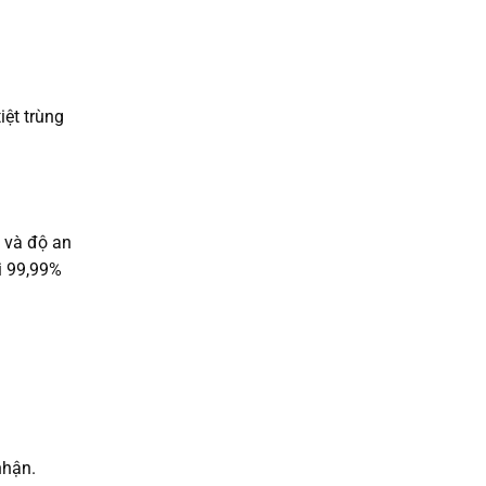
iệt trùng
i và độ an
i 99,99%
nhận.