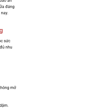
 bảo an
 sữa đáng
 nay.
g
óc sức
 đủ nhu
 không mở
 dặm.