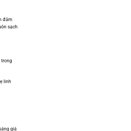
ẫn đảm
luôn sạch
 trong
ẹ linh
sáng giá