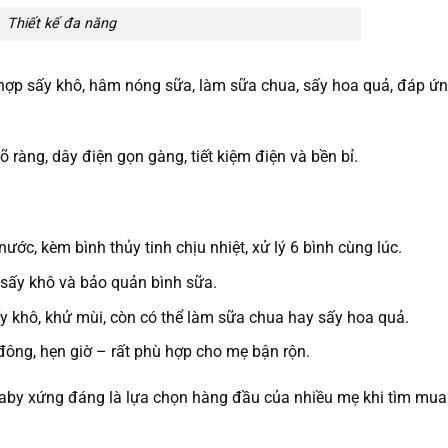
Thiết kế đa năng
h hợp sấy khô, hâm nóng sữa, làm sữa chua, sấy hoa quả, đáp ứn
 ràng, dây điện gọn gàng, tiết kiệm điện và bền bỉ.
c, kèm bình thủy tinh chịu nhiệt, xử lý 6 bình cùng lúc.
 sấy khô và bảo quản bình sữa.
y khô, khử mùi, còn có thể làm sữa chua hay sấy hoa quả.
đông, hẹn giờ – rất phù hợp cho mẹ bận rộn.
zbaby xứng đáng là lựa chọn hàng đầu của nhiều mẹ khi tìm mua