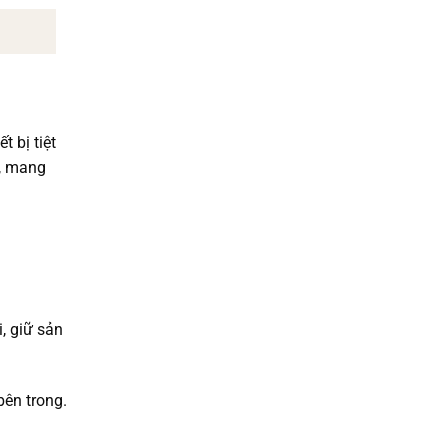
 bị tiệt
n, mang
, giữ sản
bên trong.