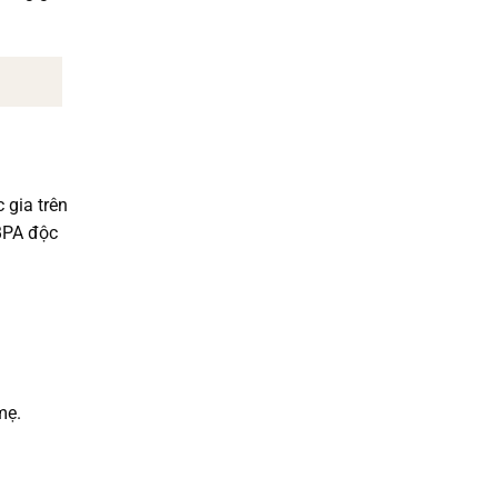
 gia trên
 BPA độc
mẹ.