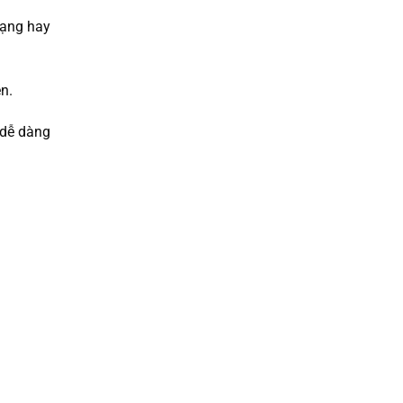
dạng hay
n.
 dễ dàng