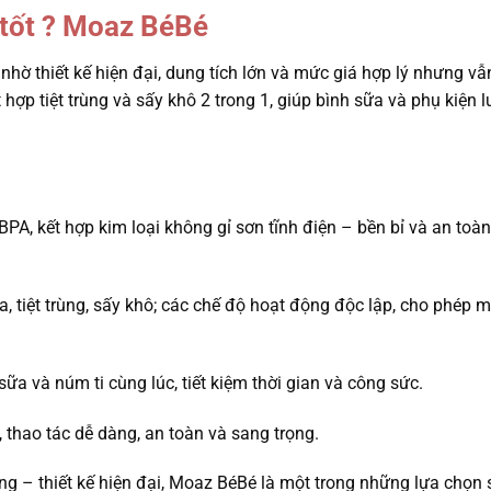
o tốt ? Moaz BéBé
hờ thiết kế hiện đại, dung tích lớn và mức giá hợp lý nhưng v
ợp tiệt trùng và sấy khô 2 trong 1, giúp bình sữa và phụ kiện 
A, kết hợp kim loại không gỉ sơn tĩnh điện – bền bỉ và an toàn
tiệt trùng, sấy khô; các chế độ hoạt động độc lập, cho phép m
ữa và núm ti cùng lúc, tiết kiệm thời gian và công sức.
 thao tác dễ dàng, an toàn và sang trọng.
ng – thiết kế hiện đại, Moaz BéBé là một trong những lựa chọn 