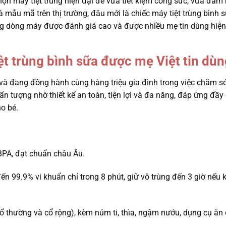
chọn máy tiệt trùng hiện đại để vừa tiết kiệm công sức, vừa đảm
à mẫu mã trên thị trường, đâu mới là chiếc máy tiệt trùng bình
ng dòng máy được đánh giá cao và được nhiều mẹ tin dùng hiện
ệt trùng bình sữa được mẹ Việt tin dùn
 và đang đồng hành cùng hàng triệu gia đình trong việc chăm s
ấn tượng nhờ thiết kế an toàn, tiện lợi và đa năng, đáp ứng đầy
o bé.
BPA, đạt chuẩn châu Âu.
ến 99.9% vi khuẩn chỉ trong 8 phút, giữ vô trùng đến 3 giờ nếu
 cổ thường và cổ rộng), kèm núm ti, thìa, ngậm nướu, dụng cụ ăn