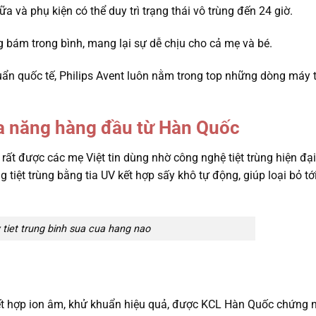
 và phụ kiện có thể duy trì trạng thái vô trùng đến 24 giờ.
 bám trong bình, mang lại sự dễ chịu cho cả mẹ và bé.
huẩn quốc tế, Philips Avent luôn nằm trong top những dòng máy t
a năng hàng đầu từ Hàn Quốc
rất được các mẹ Việt tin dùng nhờ công nghệ tiệt trùng hiện đạ
ệt trùng bằng tia UV kết hợp sấy khô tự động, giúp loại bỏ tớ
iet trung binh sua cua hang nao
kết hợp ion âm, khử khuẩn hiệu quả, được KCL Hàn Quốc chứng 