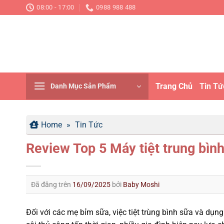
Chuyển
08:00 - 17:00
0988 988 488
đến
nội
dung
Trang Chủ
Tin Tứ
Danh Mục Sản Phẩm
Home
»
Tin Tức
Review Top 5 Máy tiệt trung bình
Đã đăng trên
16/09/2025
bởi
Baby Moshi
Đối với các mẹ bỉm sữa, việc tiệt trùng bình sữa và dụ