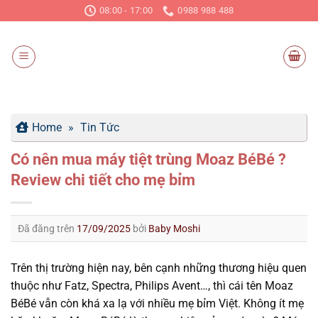
Chuyển
08:00 - 17:00
0988 988 488
đến
nội
dung
Home
»
Tin Tức
Có nên mua máy tiệt trùng Moaz BéBé ?
Review chi tiết cho mẹ bỉm
Đã đăng trên
17/09/2025
bởi
Baby Moshi
Trên thị trường hiện nay, bên cạnh những thương hiệu quen
thuộc như Fatz, Spectra, Philips Avent…, thì cái tên Moaz
BéBé vẫn còn khá xa lạ với nhiều mẹ bỉm Việt. Không ít mẹ