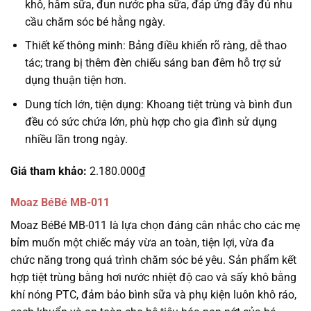
khô, hâm sữa, đun nước pha sữa, đáp ứng đầy đủ nhu
cầu chăm sóc bé hằng ngày.
Thiết kế thông minh: Bảng điều khiển rõ ràng, dễ thao
tác; trang bị thêm đèn chiếu sáng ban đêm hỗ trợ sử
dụng thuận tiện hơn.
Dung tích lớn, tiện dụng: Khoang tiệt trùng và bình đun
đều có sức chứa lớn, phù hợp cho gia đình sử dụng
nhiều lần trong ngày.
Giá tham khảo:
2.180.000₫
Moaz BéBé MB-011
Moaz BéBé MB-011 là lựa chọn đáng cân nhắc cho các mẹ
bỉm muốn một chiếc máy vừa an toàn, tiện lợi, vừa đa
chức năng trong quá trình chăm sóc bé yêu. Sản phẩm kết
hợp tiệt trùng bằng hơi nước nhiệt độ cao và sấy khô bằng
khí nóng PTC, đảm bảo bình sữa và phụ kiện luôn khô ráo,