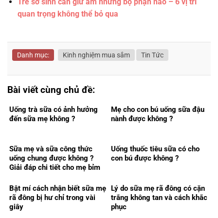
Trẻ sơ sinh cần giữ ấm những bộ phận nào – 6 vị trí
quan trọng không thể bỏ qua
Danh mục:
Kinh nghiệm mua sắm
Tin Tức
Bài viết cùng chủ đề:
Uống trà sữa có ảnh hưởng
Mẹ cho con bú uống sữa đậu
đến sữa mẹ không ?
nành được không ?
Sữa mẹ và sữa công thức
Uống thuốc tiêu sữa có cho
uống chung được không ?
con bú được không ?
Giải đáp chi tiết cho mẹ bỉm
Bật mí cách nhận biết sữa mẹ
Lý do sữa mẹ rã đông có cặn
rã đông bị hư chỉ trong vài
trắng không tan và cách khắc
giây
phục