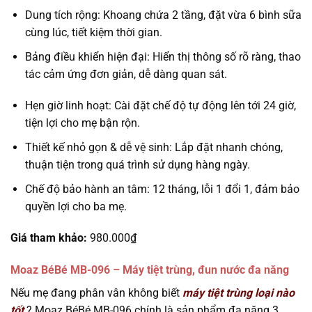
Dung tích rộng: Khoang chứa 2 tầng, đặt vừa 6 bình sữa
cùng lúc, tiết kiệm thời gian.
Bảng điều khiển hiện đại: Hiển thị thông số rõ ràng, thao
tác cảm ứng đơn giản, dễ dàng quan sát.
Hẹn giờ linh hoạt: Cài đặt chế độ tự động lên tới 24 giờ,
tiện lợi cho mẹ bận rộn.
Thiết kế nhỏ gọn & dễ vệ sinh: Lắp đặt nhanh chóng,
thuận tiện trong quá trình sử dụng hàng ngày.
Chế độ bảo hành an tâm: 12 tháng, lỗi 1 đổi 1, đảm bảo
quyền lợi cho ba mẹ.
Giá tham khảo:
980.000₫
Moaz BéBé MB-096 – Máy tiệt trùng, đun nước đa năng
Nếu mẹ đang phân vân không biết
máy tiệt trùng loại nào
tốt
? Moaz BéBé MB-096 chính là sản phẩm đa năng 3