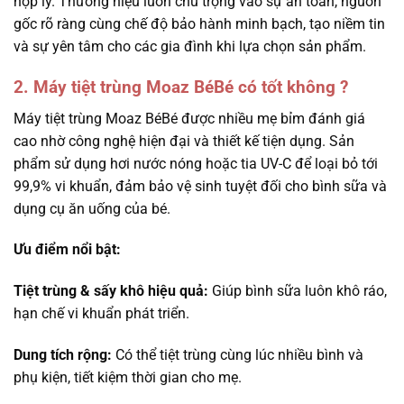
hợp lý. Thương hiệu luôn chú trọng vào sự an toàn, nguồn
gốc rõ ràng cùng chế độ bảo hành minh bạch, tạo niềm tin
và sự yên tâm cho các gia đình khi lựa chọn sản phẩm.
2. Máy tiệt trùng Moaz BéBé có tốt không ?
Máy tiệt trùng Moaz BéBé được nhiều mẹ bỉm đánh giá
cao nhờ công nghệ hiện đại và thiết kế tiện dụng. Sản
phẩm sử dụng hơi nước nóng hoặc tia UV-C để loại bỏ tới
99,9% vi khuẩn, đảm bảo vệ sinh tuyệt đối cho bình sữa và
dụng cụ ăn uống của bé.
Ưu điểm nổi bật:
Tiệt trùng & sấy khô hiệu quả:
Giúp bình sữa luôn khô ráo,
hạn chế vi khuẩn phát triển.
Dung tích rộng:
Có thể tiệt trùng cùng lúc nhiều bình và
phụ kiện, tiết kiệm thời gian cho mẹ.