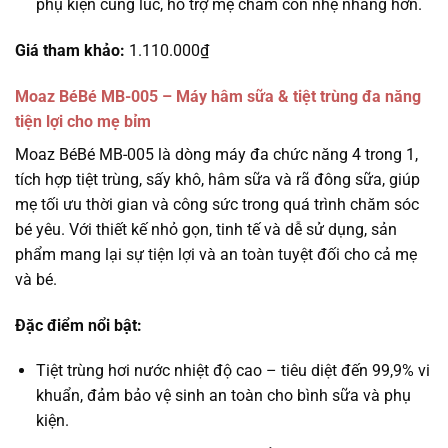
phụ kiện cùng lúc, hỗ trợ mẹ chăm con nhẹ nhàng hơn.
Giá tham khảo:
1.110.000₫
Moaz BéBé MB-005 – Máy hâm sữa & tiệt trùng đa năng
tiện lợi cho mẹ bỉm
Moaz BéBé MB-005 là dòng máy đa chức năng 4 trong 1,
tích hợp tiệt trùng, sấy khô, hâm sữa và rã đông sữa, giúp
mẹ tối ưu thời gian và công sức trong quá trình chăm sóc
bé yêu. Với thiết kế nhỏ gọn, tinh tế và dễ sử dụng, sản
phẩm mang lại sự tiện lợi và an toàn tuyệt đối cho cả mẹ
và bé.
Đặc điểm nổi bật:
Tiệt trùng hơi nước nhiệt độ cao – tiêu diệt đến 99,9% vi
khuẩn, đảm bảo vệ sinh an toàn cho bình sữa và phụ
kiện.